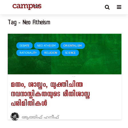
Tag - Neo Atheism
DEBATE
NEO ATHEISM
ORIENTALISM
RATIONALITY
RELIGION
SCIENCE
മതം, ശാസ്ത്രം, യുക്തിചിന്ത
നവനാസ്തികതയുടെ രീതിശാസ്ത്ര
പരിമിതികൾ
ആത്തിഫ് ഹനീഫ്