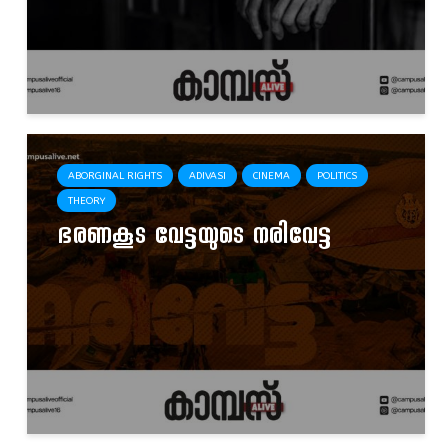
ABORGINAL RIGHTS
ADIVASI
CINEMA
POLITICS
THEORY
ഭരണകൂട വേട്ടയുടെ നരിവേട്ട