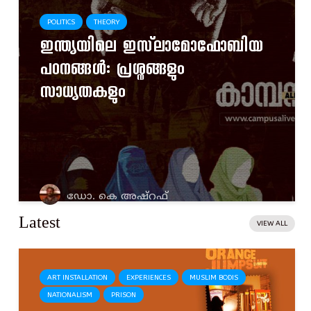
POLITICS
THEORY
ഇന്ത്യയിലെ ഇസ്‌ലാമോഫോബിയ
പഠനങ്ങൾ: പ്രശ്നങ്ങളും
സാധ്യതകളും
ഡോ. കെ അഷ്‌റഫ്‌
Latest
VIEW ALL
ART INSTALLATION
EXPERIENCES
MUSLIM BODIS
NATIONALISM
PRISON