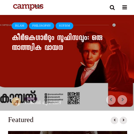
ISLAM
PHILOSOPHY
SUFISM
കീർകെഗാർദും സൂഫിസവും: ഒരു
താത്ത്വിക വായന
നാജിൽ മുഹമ്മദ്
Featured