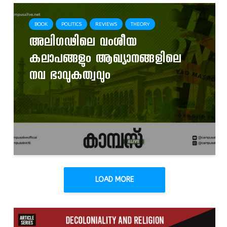
BOOK
POLITICS
REVIEWS
THEORY
അലിഗഢിലെ വംശീയ
കലാപങ്ങളും ആഖ്യാനങ്ങളിലെ
നവ ഭാവുകത്വവും
LOAD MORE