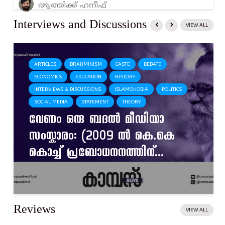
ആത്തിക്ക് ഹനീഫ്
Interviews and Discussions
VIEW ALL
ARTICLES
BRAHMINISM
CASTE
DEBATE
ECONOMICS
EDUCATION
HISTORY
INTERVIEWS & DISCUSSIONS
ISLAMOHOBIA
POLITICS
SOCIAL MEDIA
STATEMENT
THEORY
വേണം ഒരു ബദൽ മീഡിയാ
സംസ്കാരം: (2009 ൽ കെ.കെ
കൊച്ച് പ്രബോധനനത്തിന്...
Reviews
VIEW ALL