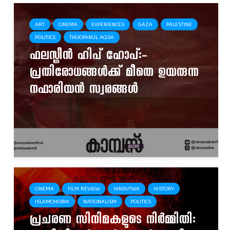
ART
CINEMA
EXPERIENCES
GAZA
PALESTINE
POLITICS
THOOFANUL AQSA
ഫലസ്തീൻ ഹിപ് ഹോപ്:-
പ്രതിരോധങ്ങൾക്ക് മീതെ ഉയരുന്ന
നഫാരിയൻ സ്വരങ്ങൾ
CINEMA
FILM REVIEW
HINDUTWA
HISTORY
ISLAMOHOBIA
NATIONALISM
POLITICS
പ്രചരണ സിനിമകളുടെ നിർമ്മിതി: