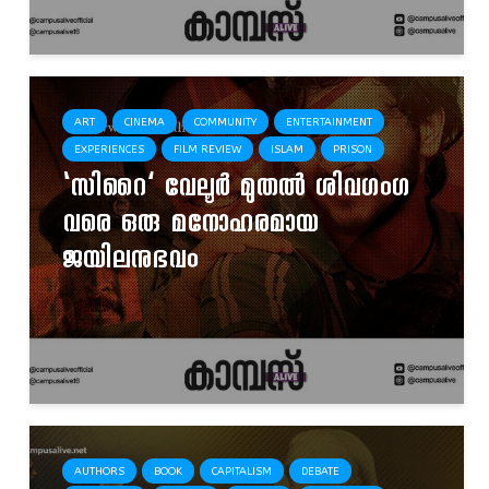
ART
CINEMA
COMMUNITY
ENTERTAINMENT
EXPERIENCES
FILM REVIEW
ISLAM
PRISON
‘സിറൈ’ വേലൂർ മുതൽ ശിവഗംഗ
വരെ ഒരു മനോഹരമായ
ജയിലനുഭവം
AUTHORS
BOOK
CAPITALISM
DEBATE