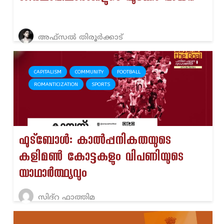
അഫ്സൽ തിരൂർക്കാട്
CAPITALISM
COMMUNITY
FOOTBALL
ROMANTICIZATION
SPORTS
ഫുട്ബോൾ: കാൽപ്പനികതയുടെ
കളിമൺ കോട്ടകളും വിപണിയുടെ
യാഥാർത്ഥ്യവും
സിദ്റ ഫാത്തിമ