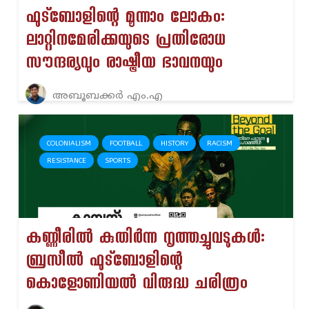
ഫുട്ബോളിന്റെ മൂന്നാം ലോകം:
ലാറ്റിനമേരിക്കയുടെ പ്രതിരോധ
സൗന്ദര്യവും രാഷ്ട്രീയ ഭാവനയും
അബൂബക്കർ എം.എ
COLONIALISM
FOOTBALL
HISTORY
RACISM
RESISTANCE
SPORTS
കണ്ണീരിൽ കുതിർന്ന നൃത്തച്ചുവടുകൾ:
ബ്രസീൽ ഫുട്ബോളിന്റെ
കൊളോണിയൽ വിരുദ്ധ ചരിത്രം