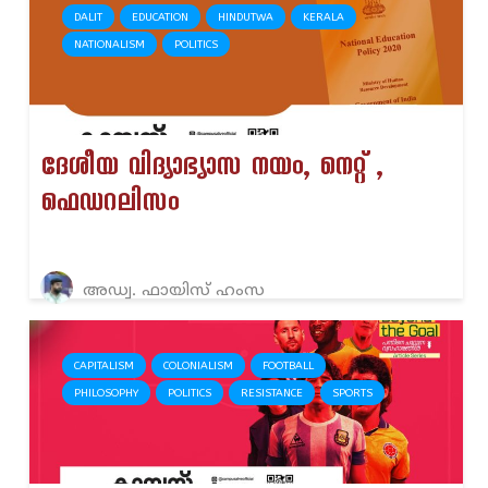
DALIT
EDUCATION
HINDUTWA
KERALA
NATIONALISM
POLITICS
ദേശീയ വിദ്യാഭ്യാസ നയം, നെറ്റ് ,
ഫെഡറലിസം
അഡ്വ. ഫായിസ് ഹംസ
CAPITALISM
COLONIALISM
FOOTBALL
PHILOSOPHY
POLITICS
RESISTANCE
SPORTS