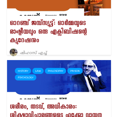
ഓറഞ്ച് ജമ്പ്സ്യൂട്ട്: ഓർമ്മയുടെ
രാഷ്ട്രീയവും ഒരു എക്സിബിഷന്റെ
ക്യൂറേഷനും
ഷിഹാസ് എച്ച്
HISTORY
LAW
PHILOSOPHY
PRISON
PSYCHOLOGY
ശരീരം, തടവ്, അധികാരം:
ശിക്ഷാവിചാരങ്ങളുടെ ഫൂക്കോ വായന