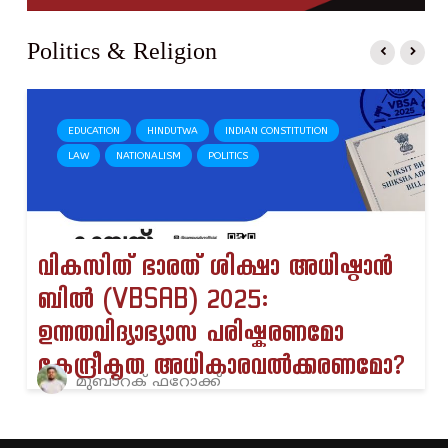
Politics & Religion
EDUCATION
HINDUTWA
INDIAN CONSTITUTION
LAW
NATIONALISM
POLITICS
വികസിത് ഭാരത് ശിക്ഷാ അധിഷ്ഠാൻ
ബിൽ (VBSAB) 2025:
ഉന്നതവിദ്യാഭ്യാസ പരിഷ്കരണമോ
കേന്ദ്രീകൃത അധികാരവൽക്കരണമോ?
മുബാറക് ഫറോക്ക്