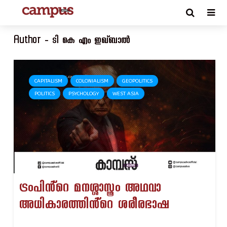
Author - ടി കെ എം ഇഖ്ബാൽ
CAPITALISM
COLONIALISM
GEOPOLITICS
POLITICS
PSYCHOLOGY
WEST ASIA
ട്രംപിൻ്റെ മനശ്ശാസ്ത്രം അഥവാ
അധികാരത്തിൻ്റെ ശരീരഭാഷ