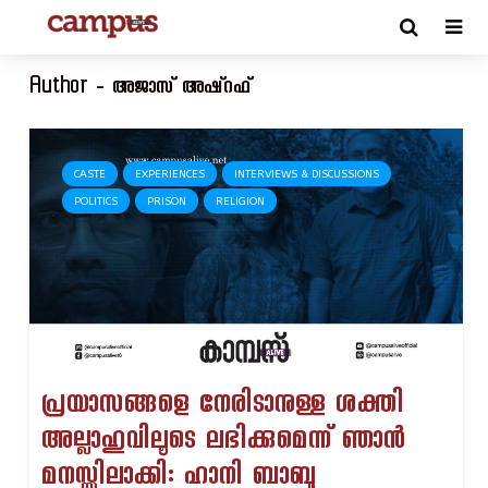
Author - അജാസ് അഷ്റഫ്
CASTE
EXPERIENCES
INTERVIEWS & DISCUSSIONS
POLITICS
PRISON
RELIGION
പ്രയാസങ്ങളെ നേരിടാനുള്ള ശക്തി
അല്ലാഹുവിലൂടെ ലഭിക്കുമെന്ന് ഞാൻ
മനസ്സിലാക്കി: ഹാനി ബാബു