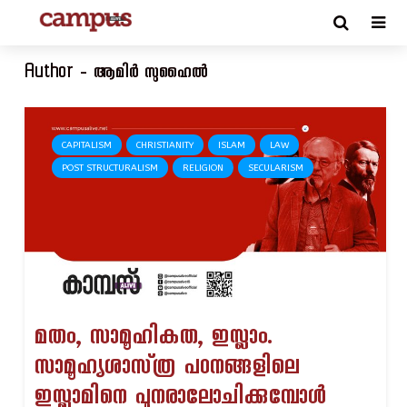
Author - ആമിർ സുഹൈൽ
CAPITALISM
CHRISTIANITY
ISLAM
LAW
POST STRUCTURALISM
RELIGION
SECULARISM
മതം, സാമൂഹികത, ഇസ്ലാം.
സാമൂഹ്യശാസ്‌ത്ര പഠനങ്ങളിലെ
ഇസ്ലാമിനെ പുനരാലോചിക്കുമ്പോൾ