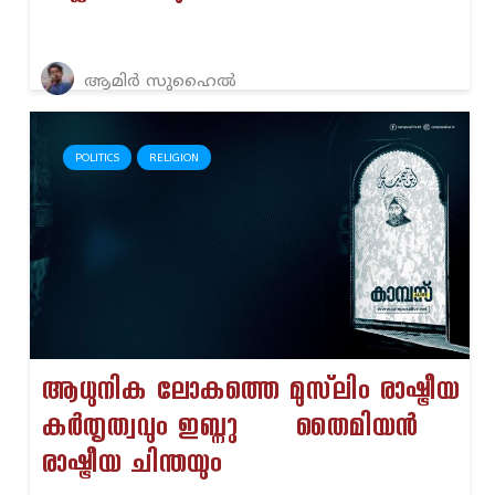
ആമിർ സുഹൈൽ
POLITICS
RELIGION
ആധുനിക ലോകത്തെ മുസ്‌ലിം രാഷ്ട്രീയ
കർതൃത്വവും ഇബ്നു തൈമിയൻ
രാഷ്ട്രീയ ചിന്തയും