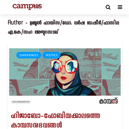
Author - ഉമ്മുൽ ഫായിസ/ഡോ. വർഷ ബഷീർ/ഫാസില
എ.കെ/സംറ അബ്ദുറസാഖ്
EXPERIENCES
POLITICS
ഹിജാബോ-ഫോബിയക്കാലത്തെ
കാമ്പസനുഭവങ്ങൾ