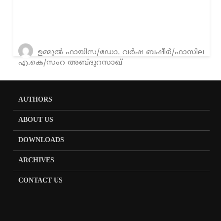
ഉമ്മുൽ ഫായിസ/ഡോ. വർഷ ബഷീർ/ഫാസില
എ.കെ/സംറ അബ്ദുറസാഖ്
AUTHORS
ABOUT US
DOWNLOADS
ARCHIVES
CONTACT US