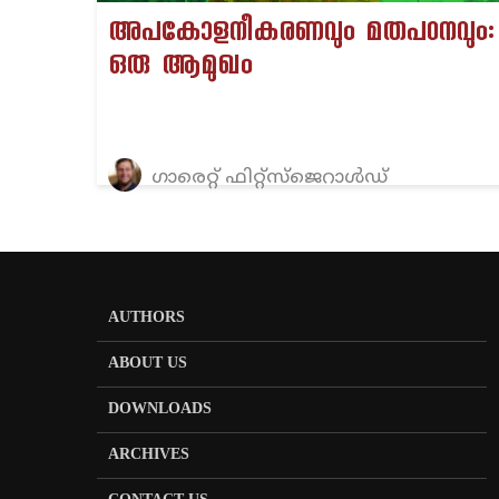
അപകോളനീകരണവും മതപഠനവും:
ഒരു ആമുഖം
ഗാരെറ്റ് ഫിറ്റ്സ്ജെറാൾഡ്
AUTHORS
ABOUT US
DOWNLOADS
ARCHIVES