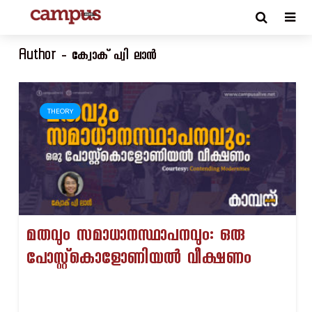
Author - ക്വോക് പ്വി ലാൻ
THEORY
മതവും സമാധാനസ്ഥാപനവും: ഒരു
പോസ്റ്റ്കൊളോണിയൽ വീക്ഷണം