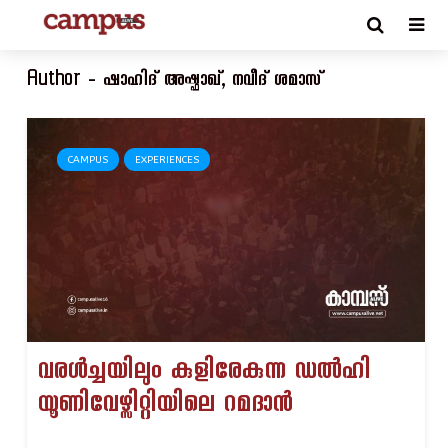
Author - ഷാഹിദ് അഷ്ഫാഖ്, നവീദ് ശമാസ്
CAMPUS
EXPERIENCES
വരൾച്ചയിലും കുളിരേകുന്ന ഡൽഹി
യൂണിവേഴ്സിറ്റിയിലെ റമദാൻ