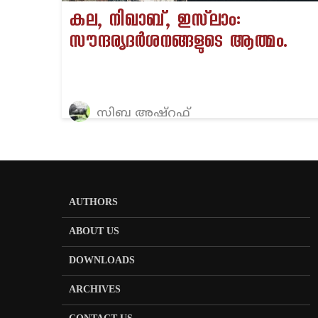
കല, നിഖാബ്, ഇസ്‌ലാം:
സൗന്ദര്യദർശനങ്ങളുടെ ആത്മം.
സിബ അഷ്‌റഫ്‌
AUTHORS
ABOUT US
DOWNLOADS
ARCHIVES