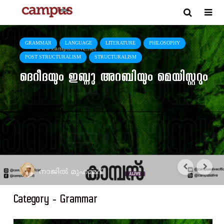
GRAMMAR
LANGUAGE
LITERATURE
PHILOSOPHY
POST STRUCTURALISM
STRUCTURALISM
ദെറീദയും ഇബ്നു അറബിയും മെയിസ്റ്ററും
നാജിൽ മുഹമ്മദ്
Category - Grammar