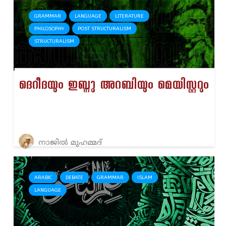
GRAMMAR
LANGUAGE
LITERATURE
PHILOSOPHY
POST STRUCTURALISM
STRUCTURALISM
ദെറീദയും ഇബ്നു അറബിയും മെയിസ്റ്ററും
നാജിൽ മുഹമ്മദ്
ARABIC
DEBATE
GRAMMAR
ISLAM
LANGUAGE