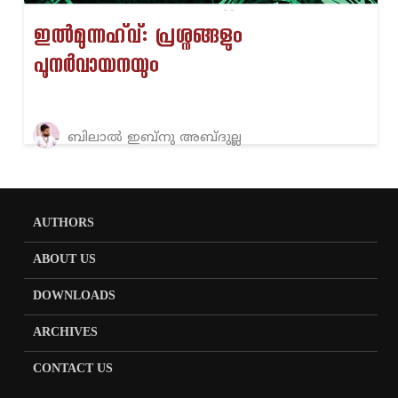
ഇൽമുന്നഹ്‌വ്: പ്രശ്നങ്ങളും
പുനർവായനയും
ബിലാൽ ഇബ്നു അബ്ദുല്ല
AUTHORS
ABOUT US
DOWNLOADS
ARCHIVES
CONTACT US