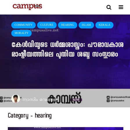
COMMUNITY
CULTURE
HEARING
ISLAM
KERALA
MORALTY
കേൾവിയുടെ ധർമ്മശാസ്ത്രം: പൗരാവകാശ
രാഷ്ട്രീയത്തിലെ പുതിയ ശബ്ദ സംസ്കാരം
നാസിം വേങ്ങര
Category - hearing