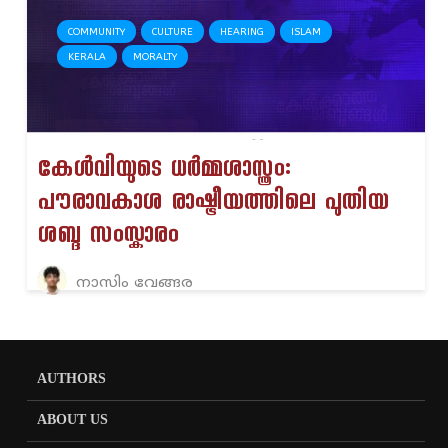
COMMUNITY
CULTURE
HEARING
ISLAM
KERALA
MORALTY
കേൾവിയുടെ ധർമ്മശാസ്ത്രം:
പൗരാവകാശ രാഷ്ട്രീയത്തിലെ പുതിയ
ശബ്ദ സംസ്കാരം
നാസിം വേങ്ങര
AUTHORS
ABOUT US