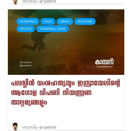
നാസിം വേങ്ങര
ECONOMICS
GAZA
ISRAEL
PALESTINE
POLITICS
THOOFANUL-AQSA
പലസ്തീൻ വംശഹത്യയും ഇസ്രായേലിന്റെ
ആഗോള വിപണി നിയന്ത്രണ
താല്പര്യങ്ങളും
നാസിം വേങ്ങര