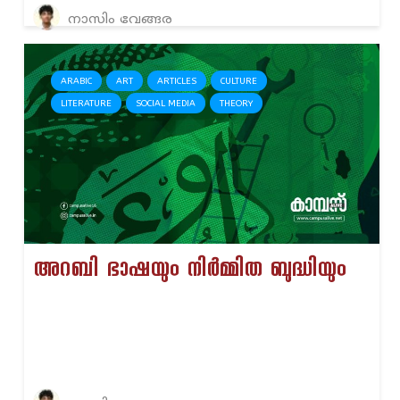
നാസിം വേങ്ങര
ARABIC
ART
ARTICLES
CULTURE
LITERATURE
SOCIAL MEDIA
THEORY
അറബി ഭാഷയും നിർമ്മിത ബുദ്ധിയും