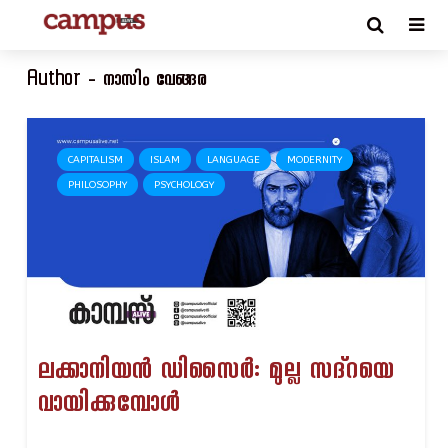
Author - നാസിം വേങ്ങര
CAPITALISM
ISLAM
LANGUAGE
MODERNITY
PHILOSOPHY
PSYCHOLOGY
ലക്കാനിയൻ ഡിസൈർ: മുല്ല സദ്റയെ
വായിക്കുമ്പോൾ