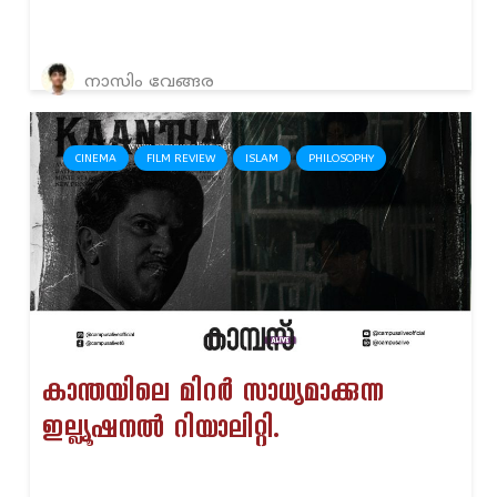
നാസിം വേങ്ങര
CINEMA
FILM REVIEW
ISLAM
PHILOSOPHY
കാന്തയിലെ മിറർ സാധ്യമാക്കുന്ന
ഇല്ല്യൂഷനൽ റിയാലിറ്റി.