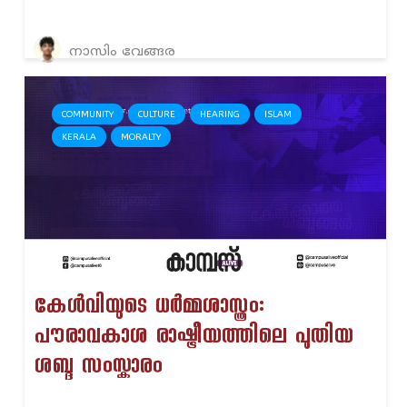
നാസിം വേങ്ങര
COMMUNITY
CULTURE
HEARING
ISLAM
KERALA
MORALTY
കേൾവിയുടെ ധർമ്മശാസ്ത്രം:
പൗരാവകാശ രാഷ്ട്രീയത്തിലെ പുതിയ
ശബ്ദ സംസ്കാരം