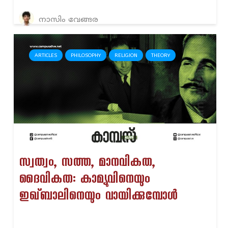
നാസിം വേങ്ങര
ARTICLES
PHILOSOPHY
RELIGION
THEORY
സ്വത്വം, സത്ത, മാനവികത,
ദൈവികത: കാമ്യുവിനെയും
ഇഖ്ബാലിനെയും വായിക്കുമ്പോൾ