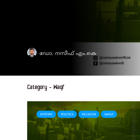
ഡോ. നസീഫ് എം.കെ
Category - Waqf
HISTORY
POLITICS
RELIGION
WAQF