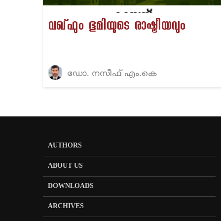
വഖ്ഫും ഭൂമിയുടെ രാഷ്ട്രീയവും
ഡോ. നസീഫ് എം.കെ
AUTHORS
ABOUT US
DOWNLOADS
ARCHIVES