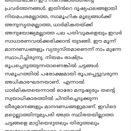
രീതിയിലാണ് ഈ സംസ്കാരത്തിന്റെ
പ്രവർത്തനങ്ങൾ. ഇതിൻറെ ദൂഷ്യഫലങ്ങളായി
നിയമപരമല്ലാത്ത, സാമൂഹിക മൂല്യങ്ങൾക്ക്
അനുസൃതമല്ലാത്ത, ധാർമികതയ്ക്ക്
അനുയോജ്യമല്ലാത്ത പല പതിവുകളെയും ഇവർ
സാധാരണവൽക്കരിക്കാൻ തുടങ്ങി. ഈ മൂന്ന്
മാനദണ്ഡങ്ങളും വ്യത്യസ്തമാണെന്ന് നാം മുന്നേ
സ്ഥാപിച്ചിരുന്നു. നിയമം രാഷ്ട്രം
രൂപപ്പെടുത്തുന്നതാണെങ്കിൽ ചട്ടങ്ങൾ
സമൂഹത്തിൽ പരോക്ഷമായി രൂപപ്പെട്ടുവരുന്ന
അധികാരഘടനയാണ്. എന്നാൽ
ധാർമികതയെന്നാൽ ഓരോ മനുഷ്യരും തന്റെ
സ്വയാധികാരത്തിൽ ചിന്തിച്ചെടുക്കുന്ന
തീരുമാനങ്ങളും മാനദണ്ഡങ്ങളുമാണ്. ഇവിടെ
മറ്റെല്ലാത്തിനുമുപരി അത്ര സ്ഥിരതയില്ലാത്ത
ചട്ടങ്ങളെ മാറ്റിയെഴുതലും തിരുത്തലും