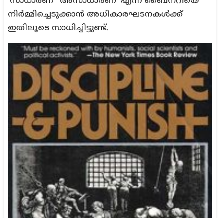
‘സാധാരണ’ ‘അസാധാരണ’ എന്ന ബൈനറിയെ
നിർമ്മിച്ചെടുക്കാൻ അധികാരഘടനകൾക്ക്
ഇതിലൂടെ സാധിച്ചിട്ടുണ്ട്.