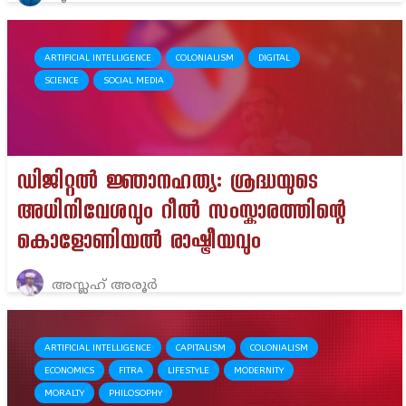
ARTIFICIAL INTELLIGENCE
COLONIALISM
DIGITAL
SCIENCE
SOCIAL MEDIA
ഡിജിറ്റൽ ജ്ഞാനഹത്യ: ശ്രദ്ധയുടെ
അധിനിവേശവും റീൽ സംസ്കാരത്തിന്റെ
കൊളോണിയൽ രാഷ്ട്രീയവും
അസ്ലഹ് അരൂർ
ARTIFICIAL INTELLIGENCE
CAPITALISM
COLONIALISM
ECONOMICS
FITRA
LIFESTYLE
MODERNITY
MORALTY
PHILOSOPHY