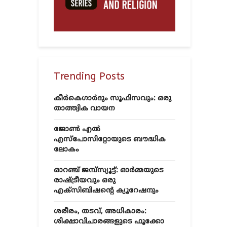
Trending Posts
കീർകെഗാർദും സൂഫിസവും: ഒരു
താത്ത്വിക വായന
ജോൺ എൽ
എസ്‌പോസിറ്റോയുടെ ബൗദ്ധിക
ലോകം
ഓറഞ്ച് ജമ്പ്സ്യൂട്ട്: ഓർമ്മയുടെ
രാഷ്ട്രീയവും ഒരു
എക്സിബിഷന്റെ ക്യൂറേഷനും
ശരീരം, തടവ്, അധികാരം:
ശിക്ഷാവിചാരങ്ങളുടെ ഫൂക്കോ