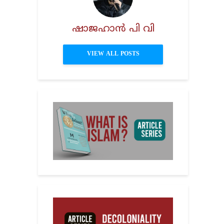
ഷാജഹാൻ പി വി
VIEW ALL POSTS