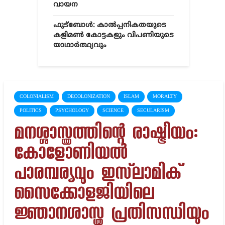
വായന
ഫുട്ബോൾ: കാൽപ്പനികതയുടെ
കളിമൺ കോട്ടകളും വിപണിയുടെ
യാഥാർത്ഥ്യവും
COLONIALISM
DECOLONIZATION
ISLAM
MORALTY
POLITICS
PSYCHOLOGY
SCIENCE
SECULARISM
മനശ്ശാസ്ത്രത്തിന്റെ രാഷ്ട്രീയം:
കോളോണിയൽ
പാരമ്പര്യവും ഇസ്‌ലാമിക്
സൈക്കോളജിയിലെ
ജ്ഞാനശാസ്ത്ര പ്രതിസന്ധിയും