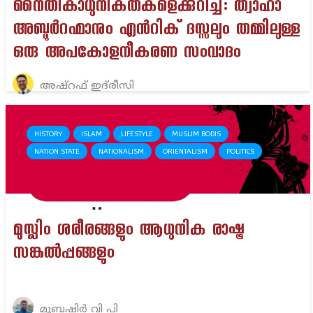
നൈതികാധുനികതകളെക്കുറിച്ച്: ത്വാഹാ
അബ്ദുർറഹ്മാനും എൻറിക്‌ ദസ്സലും തമ്മിലുള്ള
ഒരു അപകോളനീകരണ സംവാദം
അഷ്‌റഫ് ഇദ്‌രീസി
HISTORY
ISLAM
LIFESTYLE
MUSLIM BODIS
NATION STATE
NATIONALISM
ORIENTALISM
POLITICS
മുസ്ലിം ശരീരങ്ങളും ആധുനിക രാഷ്ട്ര
സങ്കൽപ്പങ്ങളും
മൂബഷിർ വി പി