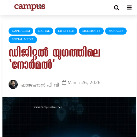
CAPITALISM
DIGITAL
LIFESTYLE
MODERNITY
MORALTY
SOCIAL MEDIA
ഡിജിറ്റൽ യുഗത്തിലെ
‘നോർമൽ’
March 26, 2026
ഷാജഹാൻ പി വി