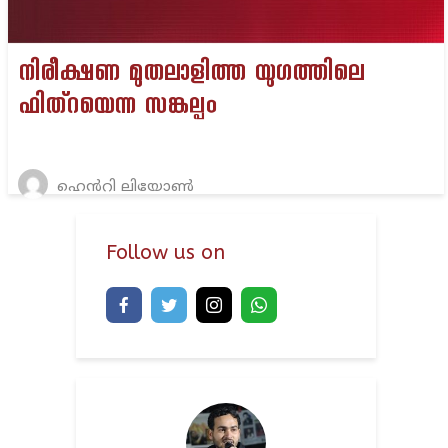
നിരീക്ഷണ മുതലാളിത്ത യുഗത്തിലെ
ഫിത്റയെന്ന സങ്കല്പം
ഹെൻറി ലിയോൺ
Follow us on