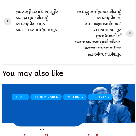
ഉമ്മാറ്റിക്സ്: മുസ്ലിം
മനശ്ശാസ്ത്രത്തിന്റെ
ഐക്യത്തിന്റെ
രാഷ്ട്രീയം:
രാഷ്ട്രീയവും
കോളോണിയൽ
ദൈവശാസ്ത്രവും
പാരമ്പര്യവും
ഇസ്‌ലാമിക്
സൈക്കോളജിയിലെ
ജ്ഞാനശാസ്ത്ര
പ്രതിസന്ധിയും
You may also like
DEBATE
DECOLONIZATION
MODERNITY
PHILOSOPHY