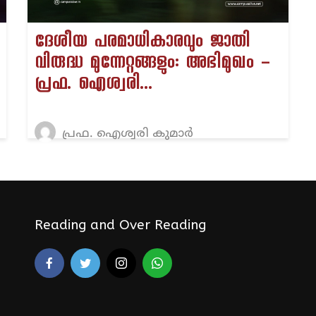
ദേശീയ പരമാധികാരവും ജാതി
വിരുദ്ധ മുന്നേറ്റങ്ങളും: അഭിമുഖം –
പ്രഫ. ഐശ്വരി...
പ്രഫ. ഐശ്വരി കുമാർ
Reading and Over Reading