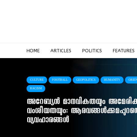
HOME
ARTICLES
POLITICS
FEATURES
CULTURE
FOOTBALL
GEOPOLITICS
HUMANITY
ORIE
RACISM
അറേബ്യൻ മാനവികതയും അമേരിക
വംശീയതയും: ആരവങ്ങൾക്കുമപ്പുറത്ത
വ്യവഹാരങ്ങൾ