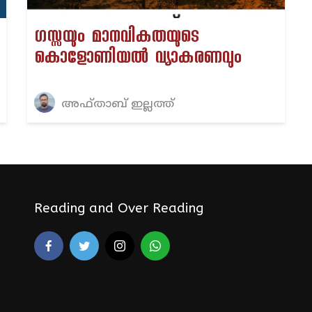
ഗസ്സയും മാനവികതയുടെ
കൊളോണിയൽ വ്യാകരണവും
അഫ്താബ് ഇല്ലത്ത്
Reading and Over Reading