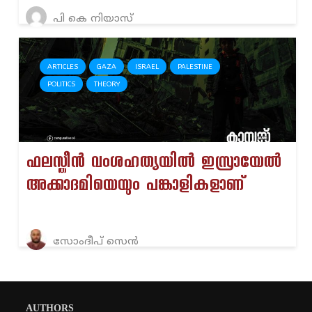
പി കെ നിയാസ്
ARTICLES
GAZA
ISRAEL
PALESTINE
POLITICS
THEORY
ഫലസ്തീൻ വംശഹത്യയിൽ ഇസ്രായേൽ
അക്കാദമിയെയും പങ്കാളികളാണ്
സോംദീപ് സെൻ
AUTHORS