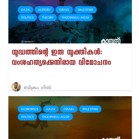
GAZA
HISTORY
ISRAEL
PALESTINE
POLITICS
THEORY
THOOFANUL-AQSA
യുദ്ധത്തിന്റെ ഇരു യുക്തികള്‍:
വംശഹത്യക്കെതിരായ വിമോചനം
ബിക്രം ഗിൽ
ECONOMICS
GAZA
ISRAEL
PALESTINE
POLITICS
THOOFANUL-AQSA