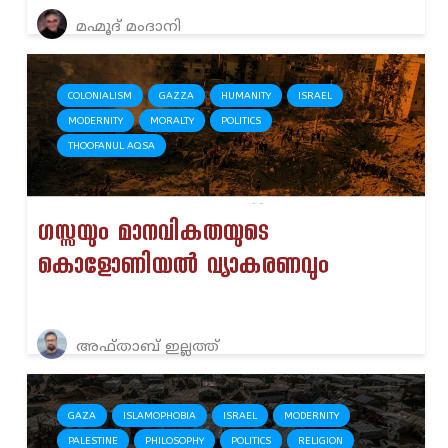
മഹ്മൂദ് മംദാനി
COLONIALISM
GAZZA
HUMANITY
ISRAEL
MODERNITY
MORALTY
POLITICS
THOOFANUL AQSA
ഗസ്സയും മാനവികതയുടെ
കൊളോണിയൽ വ്യാകരണവും
അഫ്താബ് ഇല്ലത്ത്
GAZA
ISLAMOPHOBIA
ISRAEL
MODERNITY
PALESTINE
PHILOSOPHY
POLITICS
RELIGION