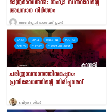
മാത്രമായിരുന്നു: യഹ്യാ സിൻവാറിന്റെ
അവസാന നിർത്തം
അബ്ദുൽ ജാവേദ് ഉമർ
GAZA
ISRAEL
PALESTINE
POLITICS
SERIES
THEORY
THOOFANUL-AQSA
ചരിത്രാവസാനത്തിനുമപ്പുറം:
പ്രതിരോധത്തിന്റെ തിരിച്ചുവരവ്
ബിക്രം ഗിൽ