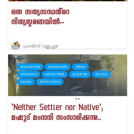
ഒരു സത്യസന്ധൻ്റെ
നിത്യസ്മരണയിൽ…
ഫാരിസ് വല്ലപ്പുഴ
BOOK REVIEW
COLONIALISM
ISRAEL
MODERNITY
NATION STATE
PALESTINE
POLITICS
RACISM
SOUTH AFRICA
‘Neither Settler nor Native’;
മഹ്മൂദ് മംദാനി സംസാരിക്കുന്നു..