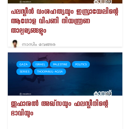
പലസ്തീൻ വംശഹത്യയും ഇസ്രായേലിന്റെ
ആഗോള വിപണി നിയന്ത്രണ
താല്പര്യങ്ങളും
നാസിം വേങ്ങര
GAZA
ISRAEL
PALESTINE
POLITICS
SERIES
THOOFANUL-AQSA
തൂഫാനുൽ അഖ്‌സയും ഫലസ്തീനിന്റെ
ഭാവിയും