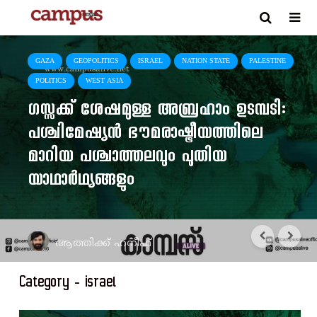
GAZA
GEOPOLITICS
ISRAEL
NATION STATE
PALESTINE
POLITICS
WEST ASIA
ഗസ്സക്ക് ശേഷമുള്ള അബ്രഹാം ഉടമ്പടി:
പശ്ചിമേഷ്യൻ ഭൗമരാഷ്ട്രീയത്തിലെ
മാറിയ പശ്ചാത്തലവും പുതിയ
യാഥാർഥ്യങ്ങളും
ആത്തിക്ക് ഹനീഫ്
Category - israel