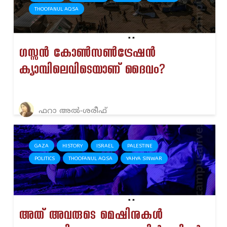
THOOFANUL AQSA
ഗസ്സൻ കോൺസൺട്രേഷൻ
ക്യാമ്പിലെവിടെയാണ് ദൈവം?
ഫറാ അല്‍-ശരീഫ്‌
GAZA
HISTORY
ISRAEL
PALESTINE
POLITICS
THOOFANUL AQSA
YAHYA SINWAR
അത് അവരുടെ മെഷിനുകൾ