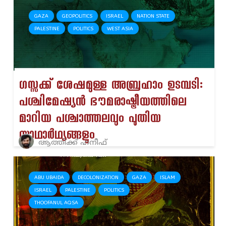
GAZA
GEOPOLITICS
ISRAEL
NATION STATE
PALESTINE
POLITICS
WEST ASIA
ഗസ്സക്ക് ശേഷമുള്ള അബ്രഹാം ഉടമ്പടി:
പശ്ചിമേഷ്യൻ ഭൗമരാഷ്ട്രീയത്തിലെ
മാറിയ പശ്ചാത്തലവും പുതിയ
യാഥാർഥ്യങ്ങളും
ആത്തിക്ക് ഹനീഫ്
ABU UBAIDA
DECOLONIZATION
GAZA
ISLAM
ISRAEL
PALESTINE
POLITICS
THOOFANUL AQSA