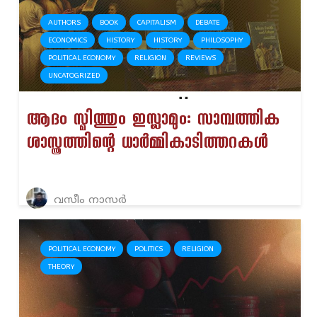
AUTHORS
BOOK
CAPITALISM
DEBATE
ECONOMICS
HISTORY
HISTORY
PHILOSOPHY
POLITICAL ECONOMY
RELIGION
REVIEWS
UNCATOGRIZED
ആദം സ്മിത്തും ഇസ്ലാമും: സാമ്പത്തിക
ശാസ്ത്രത്തിന്റെ ധാർമ്മികാടിത്തറകൾ
വസീം നാസർ
POLITICAL ECONOMY
POLITICS
RELIGION
THEORY