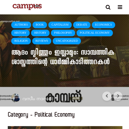
AUTHORS
BOOK
CAPITALISM
DEBATE
ECONOMICS
HISTORY
HISTORY
PHILOSOPHY
POLITICAL ECONOMY
RELIGION
REVIEWS
UNCATOGRIZED
ആദം സ്മിത്തും ഇസ്ലാമും: സാമ്പത്തിക
ശാസ്ത്രത്തിന്റെ ധാർമ്മികാടിത്തറകൾ
വസീം നാസർ
Category - Political Economy