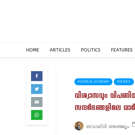
HOME
ARTICLES
POLITICS
FEATURES
POLITICAL ECONOMY
POLITICS
വിശ്വാസവും വിപണിയും:
സന്ദർഭങ്ങളിലെ ധാർ
ഒവാമിർ അഞ്ജൂം