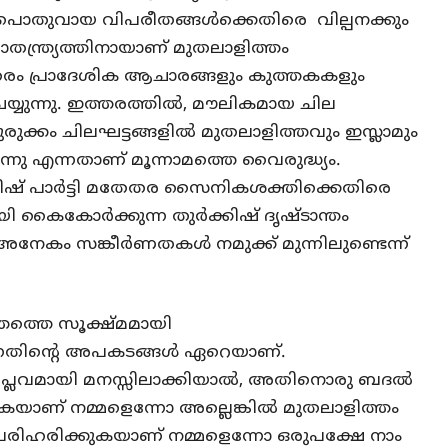
 പൊതുവായ വിപരീതങ്ങൾക്കെതിരെ വില്പനക്കും
ാതന്ത്ര്യത്തിനായാണ് മുതലാളിത്തം
തരം പ്രാദേശിക ആചാരങ്ങളും കുത്തകകളും
യുന്നു. ഇത്തരത്തിൽ, മൗലികമായ ചില
ുക്കം ചിലഘട്ടങ്ങളിൽ മുതലാളിത്തവും ഇസ്ലാമും
ു എന്നതാണ് മൂന്നാമത്തെ വൈരുദ്ധ്യം.
കിഷ് പാർട്ടി മതേതര സൈനികശക്തിക്കെതിരെ
 കൈകോർക്കുന്ന തുർക്കിഷ് ദൃഷ്ടാന്തം
േകം സങ്കീർണതകൾ നമുക്ക് മുന്നിലുണ്ടെന്ന്
ത്തെ സൂക്ഷ്മമായി
ുന്നതിന്റെ അപകടങ്ങൾ ഏറെയാണ്.
ിപ്ലവമായി മനസ്സിലാക്കിയാൽ, അതിനൊരു ബദൽ
കയാണ് നമ്മളെന്നോ അല്ലെങ്കിൽ മുതലാളിത്തം
െ പരിഹരിക്കുകയാണ് നമ്മളെന്നോ ഒരുപക്ഷേ നാം