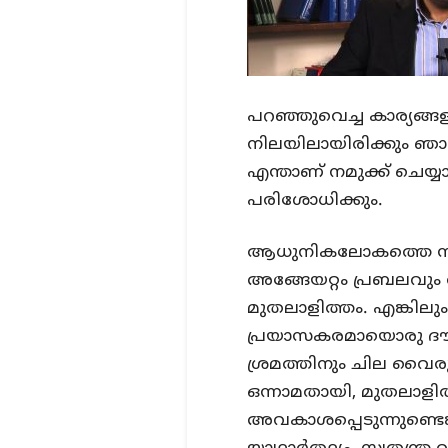
പറഞ്ഞുവെച്ച കാര്യങ്ങ
നിലയിലായിരിക്കും ഞാൻ
എന്താണ് നമുക്ക് ചെയ
പരിശോധിക്കും.
ആധുനികലോകത്തെ സൃഷ
അങ്ങേയറ്റം പ്രബലവു
മുതലാളിത്തം. എങ്കിലു
പ്രയാസകരമായൊരു ദൗ
ശ്രമത്തിനും ചില വൈരു
ഒന്നാമതായി, മുതലാളിത
അവകാശപ്പെടുന്നുണ്ടെങ