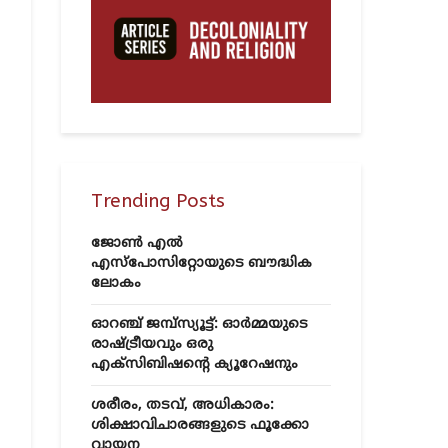
Trending Posts
ജോൺ എൽ
എസ്‌പോസിറ്റോയുടെ ബൗദ്ധിക
ലോകം
ഓറഞ്ച് ജമ്പ്സ്യൂട്ട്: ഓർമ്മയുടെ
രാഷ്ട്രീയവും ഒരു
എക്സിബിഷന്റെ ക്യൂറേഷനും
ശരീരം, തടവ്, അധികാരം:
ശിക്ഷാവിചാരങ്ങളുടെ ഫൂക്കോ
വായന