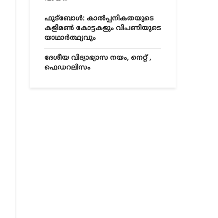
ഫുട്ബോൾ: കാൽപ്പനികതയുടെ
കളിമൺ കോട്ടകളും വിപണിയുടെ
യാഥാർത്ഥ്യവും
ദേശീയ വിദ്യാഭ്യാസ നയം, നെറ്റ് ,
ഫെഡറലിസം