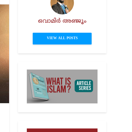
ഒവാമിർ അഞ്ജൂം
VIEW ALL POSTS