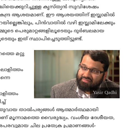
ൃദ്ധിയെക്കുറിച്ചുള്ള കൃസ്ത്യൻ സുവിശേഷം
ന്റെ കേന്ദ്ര ആശയമാണ്. ഈ ആശയത്തിന് ഇസ്ലാമിൽ
ില്ലെങ്കിലും, പിൻവാതിൽ വഴി ഇസ്ലാമിലേക്കും
്. നമ്മുടെ പെരുമാറ്റങ്ങളിലൂടെയും ദുർബലമായ
െയും ഇത് സ്ഥാപിച്ചെടുത്തിട്ടുണ്ട്.
്തെ മറ്റു
തലാളിത്തം
ന്നെ
Yasir Qadhi
ാളിത്തം
്ച്
ൊതുവായ താൽപര്യങ്ങൾ ആത്മാർത്ഥമായി
താണ് മൂന്നാമത്തെ വൈരുദ്ധ്യം. വംശീയ ദേശീയത,
രവുമായ ചില പ്രത്യേക പ്രമാണങ്ങൾ-