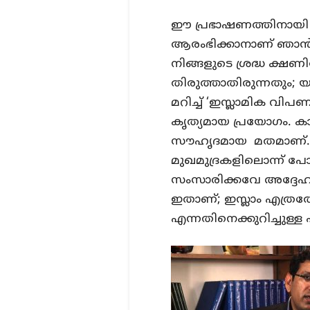
ഈ പ്രഭാഷണത്തിനായി നി
ആരംഭിക്കാനാണ് ഞാൻ ആ
നിങ്ങളുടെ ശ്രദ്ധ ക്ഷ
തിരുത്താതിരുന്നതും; യ
മറിച്ച് ‘ഇസ്ലാമിക വി
കൃത്യമായ പ്രയോഗം. ക
സൗഹൃദമായ
മതമാണ്. 
മുഖമുദ്രകളിലൊന്ന് പ
സംസാരിക്കവേ അദ്ദേഹം 
ഇതാണ്; ഇസ്ലാം എത്ര
എന്നതിനെക്കുറിച്ചുള