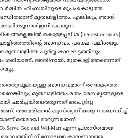
്ര വിപണിക്കനുയോജ്യമായ സാഹചര്യങ്ങൾക്ക്
വർദ്ധിത ഹിംസയിലൂടെ രൂപംകൊടുത്ത
 ബന്ധിതമാണ് മുതലാളിത്തം. എങ്കിലും, ഞാൻ
ഗ്രഹിക്കുന്നത് ഇനി പറയുന്ന
ശ അല്ലെങ്കിൽ കൊള്ളപ്പലിശ (interest or usury)
ലാളിത്തത്തിന്റെ ബാന്ധവം. പക്ഷേ, പലിശയും
 മുതലാളിത്ത പൂർവ്വ കാലഘട്ടത്തിലും
നതും ശരിയാണ്. അതിനാൽ, മുതലാളിത്തമെന്നത്
രമല്ല.
േതരത്വവുമായുള്ള ബാന്ധവമാണ് രണ്ടാമത്തെ
ാണെങ്കിലും, മുതലാളിത്തം മതപാരമ്പര്യങ്ങളുടെ
യി ചാർച്ചയിലെത്തുന്നത് ഒരപൂർവ്വ
രാണ്. അമേരിക്കൻ കൃസ്ത്യാനികളെ സംബന്ധിച്ച്
ാണ് മതമായി മാറുന്നതെന്ന്
To Serve God and Wal-Mart
എന്ന പ്രശസ്തമായ
്ത് ദൈവത്തിന് നിന്നോടുള്ള കാരുണ്യത്തെ