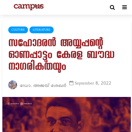
CULTURE
LITERATURE
സഹോദരൻ അയ്യപ്പന്റെ
ഓണപ്പാട്ടും കേരള ബൗദ്ധ
നാഗരികതയും
September 8, 2022
ഡോ. അജയ് ശേഖർ