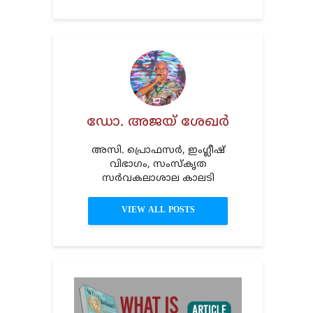
ഡോ. അജയ് ശേഖർ
അസി. പ്രൊഫസർ, ഇംഗ്ലീഷ്
വിഭാഗം, സംസ്‌കൃത
സർവകലാശാല കാലടി
VIEW ALL POSTS