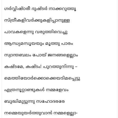
ഗർവ്വിഷ്ഠരീ ദുഷ്ടർ നാക്കറുത്തൂ
സ്ത്രീകളിവർക്കുകളിപ്പാനുള്ള
പാവകളെന്നു വരുത്തിവെച്ചു
ആന്ധ്യമസൂയയും മൂത്തു പാരം
സ്വാന്തബലം പോയ് ജനങ്ങളെല്ലാം
കഷ്ടമേ, കഷ്ടം! പുറത്തുനിന്നു –
മെത്തിയോർക്കൊക്കെയടിമപ്പെട്ടു
എത്രനൂറ്റാണ്ടുകൾ നമ്മളേവം
ബുദ്ധിമുട്ടുന്നു സഹോദരരേ
നമ്മെയുയർത്തുവാൻ നമ്മളെല്ലാ-