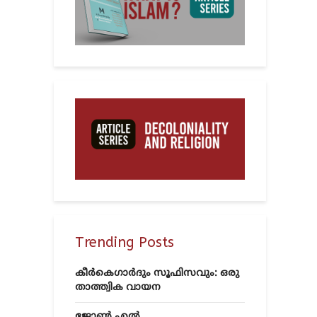
Trending Posts
കീർകെഗാർദും സൂഫിസവും: ഒരു
താത്ത്വിക വായന
ജോൺ എൽ