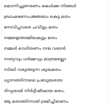
മൊന്നിച്ചുണരണം കേൾക്ക നിങ്ങൾ
ബ്രാഹ്മണോപജ്ഞമാം കെട്ട മതം
സേവിപ്പവരെ ചവിട്ടും മതം
നമ്മളെത്തമ്മിലകറ്റും മതം
നമ്മൾ വെടിയണം നന്മ വരാൻ
സത്യവും ധർമ്മവും മാത്രമല്ലൊ
സിദ്ധി വരുത്തുന്ന ശുദ്ധമതം
ധ്യാനത്തിനാലെ പ്രബുദ്ധരായ
ദിവ്യരാൽ നിർദ്ദിഷ്ടമായ മതം.
ആ മതത്തിന്നായ് ശ്രമിച്ചിടേണം