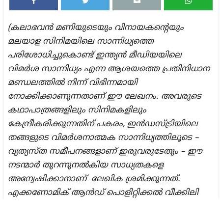
(കലാഭവൻ മണിയുടെയും വിനായകന്റെയും
മലയാള സിനിമയിലെ സാന്നിധ്യത്തെ
പരിശോധിച്ചുകൊണ്ട് ഇന്ത്യൻ മീഡിയയിലെ
വിമര്‍ശ സാന്നിധ്യം എന്ന ആശയത്തെ പ്രതിനിധാന
മണ്ഡലത്തിൽ നിന്ന് വിഭിന്നമായി
നോക്കിക്കാണുന്നതാണ് ഈ ലേഖനം. അവരുടെ
കഥാപാത്രങ്ങളിലും സിനിമകളിലും
കേന്ദ്രീകരിക്കുന്നതിന് പകരം
,
ഇൻഡസ്ട്രിയിലെ
തങ്ങളുടെ വിമർശനാത്മക സാന്നിധ്യത്തിലൂടെ –
വ്യത്യസ്ത സമീപനങ്ങളാണ് ഇരുവരുടേതും – ഈ
നടന്മാർ തുറന്നുനൽകിയ സാധ്യതകളെ
അന്വേഷിക്കാനാണ്
ലേഖിക
ശ്രമിക്കുന്നത്.
എക്കണോമിക് ആൻഡ് പൊളിറ്റിക്കൽ വീക്കിലി
പ്രസിദ്ധീകരിച്ച
“Artists and Critical Presence: Beyond