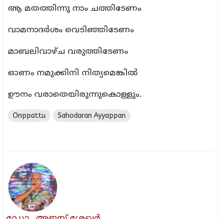
ആ മതത്തിന്നു നാം ചത്തിടേണം
വാമനാദർശം വെടിഞ്ഞിടേണം
മാബലിവാഴ്ച വരുത്തിടേണം
ഓണം നമുക്കിനി നിത്യമെങ്കിൽ
ഊനം വരാതെയിരുന്നുകൊള്ളും.
Onppattu
Sahodaran Ayyappan
ഡോ. അജയ് ശേഖർ