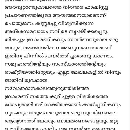
അരനൂറ്റാണ്ടുകാലത്തെ നിരന്തര ഫാഷിസ്റ്റു
പ്രചാരണത്തിലൂടെ അതങ്ങനെയാണെന്ന്
പൊതുജനം കണ്ണടച്ചു വിശ്വസിക്കുന്ന
അധീശസമവായം ഇവിടെ സൃഷ്ടിക്കപ്പെട്ടു.
തികച്ചും ബ്രാഹ്മണികവും സവർണവുമായ ഒരു
മാധ്യമ, അക്കാദമിക വരേണ്യസമവായമാണ്
ഇതിനു പിന്നിൽ പ്രവർത്തിച്ചതെന്നു കാണാം.
സമൂഹത്തിന്റേയും സംസ്‌കാരത്തിന്റേയും
രാഷ്ട്രീയത്തിന്റേയും എല്ലാ മേഖലകളിൽ നിന്നും
ജാതിവിരുദ്ധമായ
നവോത്ഥാനകാലത്തുരുത്തിരിഞ്ഞ
ബ്രാഹ്മണിസത്തെ കുറിച്ചുള്ള വിമർശത്തെ
ഗോപ്യമായി ഒഴിവാക്കിക്കൊണ്ട് കാൽപ്പനികവും
വ്യാജഗൃഹാതുരപരവുമായ ഒരു സുവർണകാല
ആഖ്യാനത്തിലേക്കും ബാലമരണങ്ങളേയും മറ്റു
വ്യാധികളേയും കുറിച്ചുള്ള സവർണ ഹൈന്ദവ