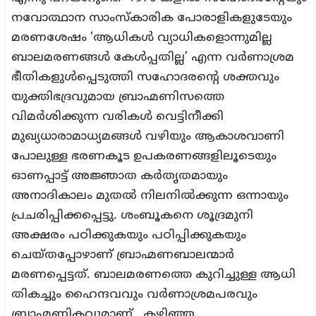
നവോത്ഥാന സാംസ്‌കാരിക പോരാളികളുടേയും
മരണശേഷം ‘ആധികൾ വ്യാധികളൊന്നുമില്ല
ബാലമരണങ്ങൾ കേൾപ്പതില്ല’ എന്ന വർണാശ്രമ
ഭീതികളുൾപ്പെടുത്തി സഹോദരന്റെ ശക്തവും
യുക്തിഭദ്രവുമായ ബ്രാഹ്മണിസത്തെ
വിമർശിക്കുന്ന വരികൾ വെട്ടിനീക്കി
മുഖ്യധാരാമാധ്യമങ്ങൾ വഴിയും ആകാശവാണി
പോലുള്ള ഭരണകൂട ഉപകരണങ്ങളിലൂടെയും
ഓണപ്പാട്ട് അജ്ഞാത കർതൃതമായും
അനാദികാലം മുതൽ നിലനിൽക്കുന്ന ഒന്നായും
പ്രചരിപ്പിക്കപ്പെട്ടു. ശംബൂകനെ ശൂദ്രമുനി
അക്ഷരം പഠിക്കുകയും പഠിപ്പിക്കുകയും
ചെയ്തപ്പോഴാണ് ബ്രാഹ്മണബാലന്മാർ
മരണപ്പെട്ടത്. ബാലമരണത്തെ കുറിച്ചുള്ള ആധി
തികച്ചും ഹൈന്ദവവും വർണാശ്രമപരവും
ബ്രാഹ്മണികവുമാണ്. കഴിഞ്ഞ