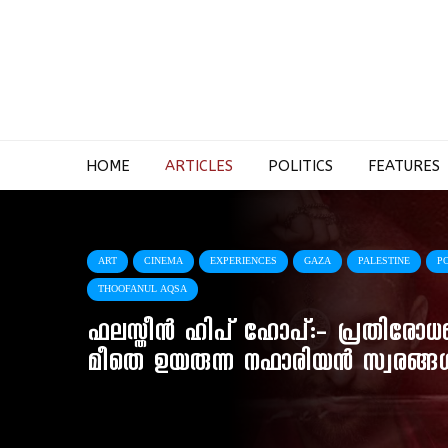
HOME
ARTICLES
POLITICS
FEATURES
ART
CINEMA
EXPERIENCES
GAZA
PALESTINE
PO
THOOFANUL AQSA
ഫലസ്തീൻ ഹിപ് ഹോപ്:- പ്രതിരോധങ
മീതെ ഉയരുന്ന നഫാരിയൻ സ്വരങ്ങ