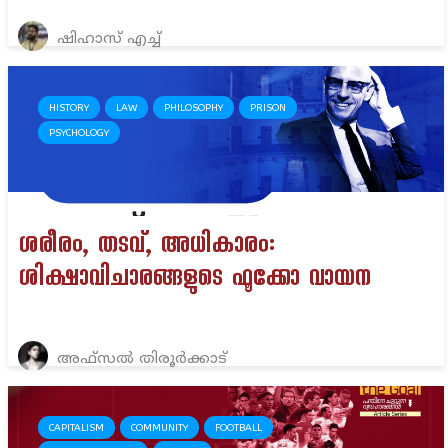
ഷിഹാസ് എച്ച്
HISTORY
LAW
PHILOSOPHY
PRISON
PSYCHOLOGY
ശരീരം, തടവ്, അധികാരം:
ശിക്ഷാവിചാരങ്ങളുടെ ഫൂക്കോ വായന
അഫ്സൽ തിരൂർക്കാട്
CAPITALISM
COMMUNITY
FOOTBALL