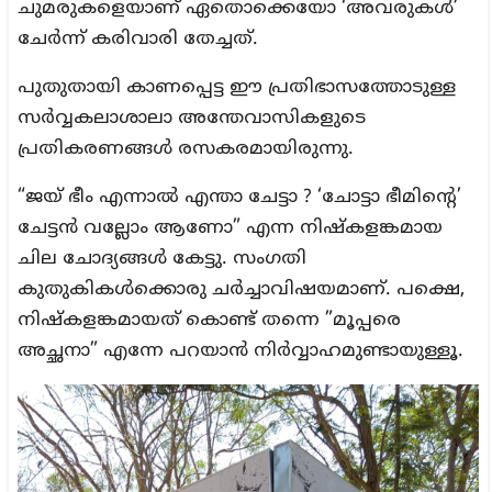
ചുമരുകളെയാണ് ഏതൊക്കെയോ ‘അവരുകൾ’
ചേർന്ന് കരിവാരി തേച്ചത്.
പുതുതായി കാണപ്പെട്ട ഈ പ്രതിഭാസത്തോടുള്ള
സർവ്വകലാശാലാ അന്തേവാസികളുടെ
പ്രതികരണങ്ങൾ രസകരമായിരുന്നു.
“ജയ് ഭീം എന്നാൽ എന്താ ചേട്ടാ ? ‘ചോട്ടാ ഭീമിന്റെ’
ചേട്ടൻ വല്ലോം ആണോ” എന്ന നിഷ്കളങ്കമായ
ചില ചോദ്യങ്ങൾ കേട്ടു. സംഗതി
കുതുകികൾക്കൊരു ചർച്ചാവിഷയമാണ്. പക്ഷെ,
നിഷ്കളങ്കമായത് കൊണ്ട് തന്നെ ”മൂപ്പരെ
അച്ഛനാ” എന്നേ പറയാൻ നിർവ്വാഹമുണ്ടായുള്ളൂ.