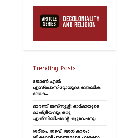
Trending Posts
ജോൺ എൽ
എസ്‌പോസിറ്റോയുടെ ബൗദ്ധിക
ലോകം
ഓറഞ്ച് ജമ്പ്സ്യൂട്ട്: ഓർമ്മയുടെ
രാഷ്ട്രീയവും ഒരു
എക്സിബിഷന്റെ ക്യൂറേഷനും
ശരീരം, തടവ്, അധികാരം:
ശിക്ഷാവിചാരങ്ങളുടെ ഫൂക്കോ