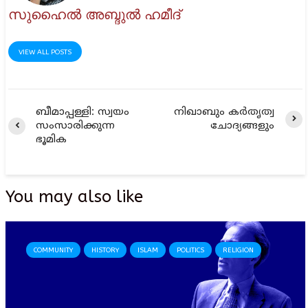
സുഹൈല്‍ അബ്ദുല്‍ ഹമീദ്‌
VIEW ALL POSTS
ബീമാപ്പള്ളി: സ്വയം
നിഖാബും കര്‍തൃത്വ
സംസാരിക്കുന്ന
ചോദ്യങ്ങളും
ഭൂമിക
You may also like
COMMUNITY
HISTORY
ISLAM
POLITICS
RELIGION