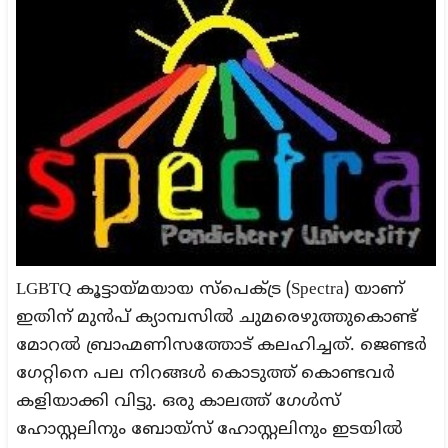
LGBTQ കൂട്ടായ്മയായ സ്പെക്ട്ര (Spectra) യാണ്
ഇതിന് മുൻപ് ക്യാമ്പസിൽ ചുമരെഴുത്തുകൊണ്ട്
മോറൽ ബ്രാഹ്മണിസത്തോട് കലഹിച്ചത്. ജെണ്ടർ
ഗേറ്റിനെ പല നിറങ്ങൾ കൊടുത്ത് കൊണ്ടവർ
കളിയാക്കി വിട്ടു. ഒരു കാലത്ത് ഗേൾസ്
ഹോസ്റ്റലിനും ബോയ്സ് ഹോസ്റ്റലിനും ഇടയിൽ