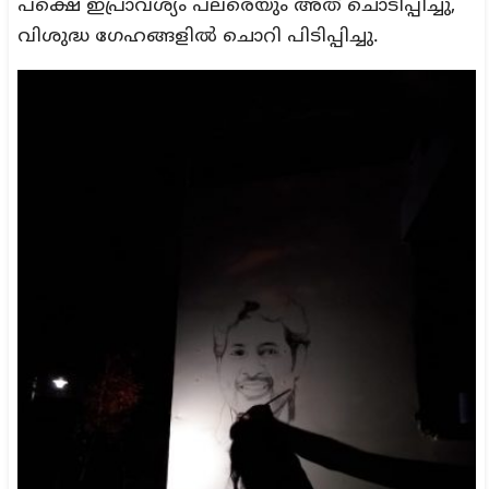
പക്ഷെ ഇപ്രാവശ്യം പലരെയും അത് ചൊടിപ്പിച്ചു,
വിശുദ്ധ ഗേഹങ്ങളിൽ ചൊറി പിടിപ്പിച്ചു.