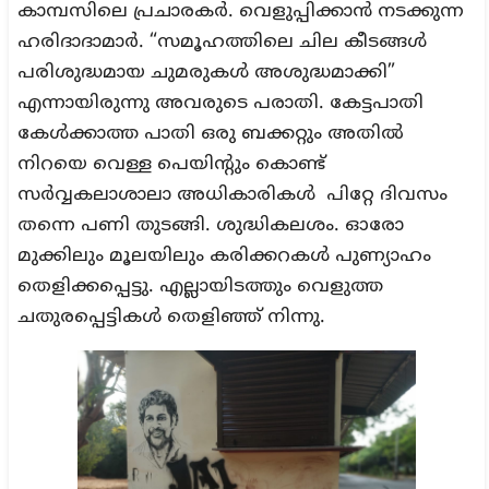
കാമ്പസിലെ പ്രചാരകർ. വെളുപ്പിക്കാൻ നടക്കുന്ന
ഹരിദാദാമാർ. “സമൂഹത്തിലെ ചില കീടങ്ങൾ
പരിശുദ്ധമായ ചുമരുകൾ അശുദ്ധമാക്കി”
എന്നായിരുന്നു അവരുടെ പരാതി. കേട്ടപാതി
കേൾക്കാത്ത പാതി ഒരു ബക്കറ്റും അതിൽ
നിറയെ വെള്ള പെയിന്റും കൊണ്ട്
സർവ്വകലാശാലാ അധികാരികൾ പിറ്റേ ദിവസം
തന്നെ പണി തുടങ്ങി. ശുദ്ധികലശം. ഓരോ
മുക്കിലും മൂലയിലും കരിക്കറകൾ പുണ്യാഹം
തെളിക്കപ്പെട്ടു. എല്ലായിടത്തും വെളുത്ത
ചതുരപ്പെട്ടികൾ തെളിഞ്ഞ് നിന്നു.