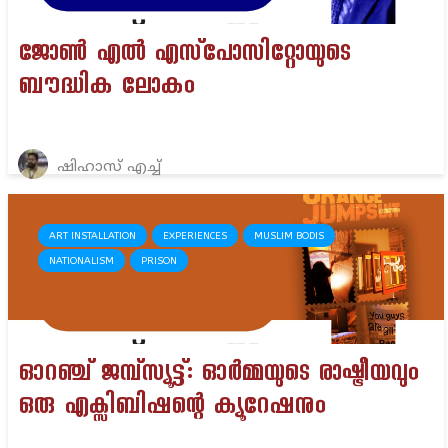
ജോൺ എൽ എസ്‌പോസിറ്റോയുടെ
ബൗദ്ധിക ലോകം
ഷിഹാസ് എച്ച്
ART INSTALLATION
EXPERIENCES
MUSLIM BODIS
NATIONALISM
PRISON
ഓറഞ്ച് ജമ്പ്സ്യൂട്ട്: ഓർമ്മയുടെ രാഷ്ട്രീയവും
ഒരു എക്സിബിഷന്റെ ക്യൂറേഷനും