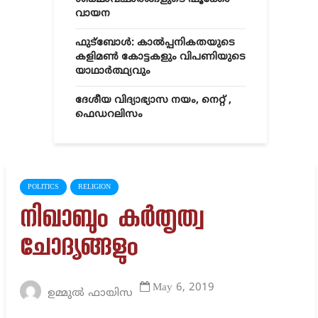
വായന
ഫുട്ബോൾ: കാൽപ്പനികതയുടെ
കളിമൺ കോട്ടകളും വിപണിയുടെ
യാഥാർത്ഥ്യവും
ദേശീയ വിദ്യാഭ്യാസ നയം, നെറ്റ് ,
ഫെഡറലിസം
POLITICS
RELIGION
നിഖാബും കര്‍തൃത്വ
ചോദ്യങ്ങളും
May 6, 2019
ഉമ്മുൽ ഫായിസ