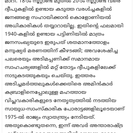
മാറി. 18-ാം നൂറ്റാണ്ട് മുതൽ 20-ാം നൂറ്റാണ്ട് വരെ
ദ്വീപുകളിൽ ഉണ്ടായ കടുത്ത വരൾച്ചകളിൽ
ജനങ്ങളെ സഹായിക്കാൻ കൊളോണിയൽ
അധികാരികൾ തയ്യാറായില്ല. ഇതിന്റെ ഫലമായി
1940-കളിൽ ഉണ്ടായ പട്ടിണിയിൽ മാത്രം
ജനസംഖ്യയുടെ ഇരുപത് ശതമാനത്തോളം
മനുഷ്യർ മരണത്തിന് കീഴടങ്ങി; അവശേഷിച്ച
പലരെയും അടിമപ്പണിക്ക് സമാനമായ
സാഹചര്യങ്ങളിൽ മറ്റ് തോട്ടം ദ്വീപുകളിലേക്ക്
നാടുകടത്തുകയും ചെയ്തു. ഇത്തരം
അടിച്ചമർത്തലുകൾക്കെതിരെ അമിൻകാർ
കബ്രാളിനെപ്പോലുള്ള മഹത്തായ
വിപ്ലവകാരികളുടെ നേതൃത്വത്തിൽ നടത്തിയ
സായുധ-സാംസ്കാരിക പോരാട്ടങ്ങളിലൂടെയാണ്
1975-ൽ രാജ്യം സ്വാതന്ത്ര്യം നേടിയത്.
അതുകൊണ്ടുതന്നെ, ഇന്ന് അവർ അന്താരാഷ്ട്ര