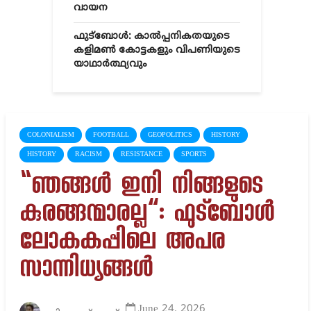
വായന
ഫുട്ബോൾ: കാൽപ്പനികതയുടെ
കളിമൺ കോട്ടകളും വിപണിയുടെ
യാഥാർത്ഥ്യവും
COLONIALISM
FOOTBALL
GEOPOLITICS
HISTORY
HISTORY
RACISM
RESISTANCE
SPORTS
“ഞങ്ങൾ ഇനി നിങ്ങളുടെ
കുരങ്ങന്മാരല്ല”: ഫുട്ബോൾ
ലോകകപ്പിലെ അപര
സാന്നിധ്യങ്ങൾ
June 24, 2026