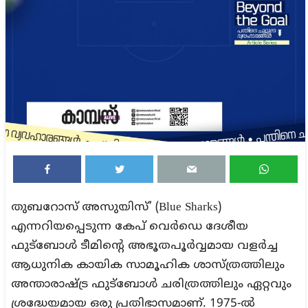
തുബറോസ് അസുയിസ്’ (Blue Sharks)
എന്നറിയപ്പെടുന്ന കേപ് വെർഡെ ദേശീയ
ഫുട്ബോൾ ടീമിന്റെ അഭൂതപൂർവ്വമായ വളർച്ച
ആധുനിക കായിക സാമൂഹിക ശാസ്ത്രത്തിലും
അന്താരാഷ്ട്ര ഫുട്ബോൾ ചരിത്രത്തിലും ഏറ്റവും
ശ്രദ്ധേയമായ ഒരു പ്രതിഭാസമാണ്. 1975-ൽ