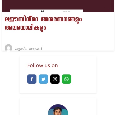
ലഈബിൻ്റെ അനുരണനങ്ങളും
അലയൊലികളും
യുസ്റ അഹ്മദ്
Follow us on