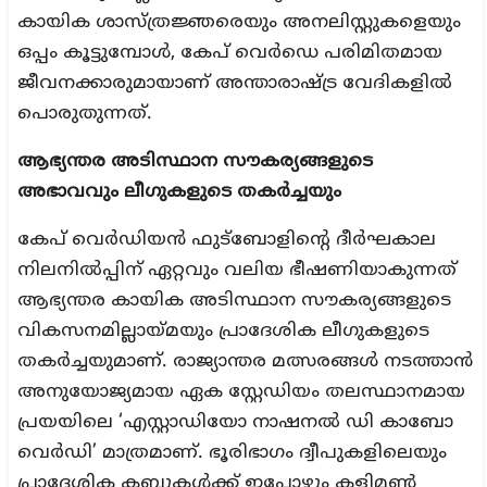
കായിക ശാസ്ത്രജ്ഞരെയും അനലിസ്റ്റുകളെയും
ഒപ്പം കൂട്ടുമ്പോൾ, കേപ് വെർഡെ പരിമിതമായ
ജീവനക്കാരുമായാണ് അന്താരാഷ്ട്ര വേദികളിൽ
പൊരുതുന്നത്.
ആഭ്യന്തര അടിസ്ഥാന സൗകര്യങ്ങളുടെ
അഭാവവും ലീഗുകളുടെ തകർച്ചയും
കേപ് വെർഡിയൻ ഫുട്ബോളിന്റെ ദീർഘകാല
നിലനിൽപ്പിന് ഏറ്റവും വലിയ ഭീഷണിയാകുന്നത്
ആഭ്യന്തര കായിക അടിസ്ഥാന സൗകര്യങ്ങളുടെ
വികസനമില്ലായ്മയും പ്രാദേശിക ലീഗുകളുടെ
തകർച്ചയുമാണ്. രാജ്യാന്തര മത്സരങ്ങൾ നടത്താൻ
അനുയോജ്യമായ ഏക സ്റ്റേഡിയം തലസ്ഥാനമായ
പ്രയയിലെ ‘എസ്റ്റാഡിയോ നാഷനൽ ഡി കാബോ
വെർഡി’ മാത്രമാണ്. ഭൂരിഭാഗം ദ്വീപുകളിലെയും
പ്രാദേശിക ക്ലബ്ബുകൾക്ക് ഇപ്പോഴും കളിമൺ