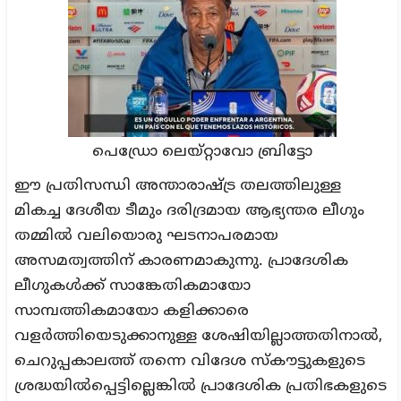
പെഡ്രോ ലെയ്റ്റാവോ ബ്രിട്ടോ
ഈ പ്രതിസന്ധി അന്താരാഷ്ട്ര തലത്തിലുള്ള
മികച്ച ദേശീയ ടീമും ദരിദ്രമായ ആഭ്യന്തര ലീഗും
തമ്മിൽ വലിയൊരു ഘടനാപരമായ
അസമത്വത്തിന് കാരണമാകുന്നു. പ്രാദേശിക
ലീഗുകൾക്ക് സാങ്കേതികമായോ
സാമ്പത്തികമായോ കളിക്കാരെ
വളർത്തിയെടുക്കാനുള്ള ശേഷിയില്ലാത്തതിനാൽ,
ചെറുപ്പകാലത്ത് തന്നെ വിദേശ സ്കൗട്ടുകളുടെ
ശ്രദ്ധയിൽപ്പെട്ടില്ലെങ്കിൽ പ്രാദേശിക പ്രതിഭകളുടെ