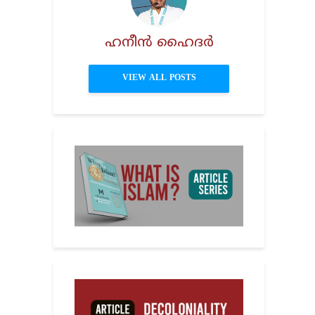
ഹനീൻ ഹൈദർ
VIEW ALL POSTS