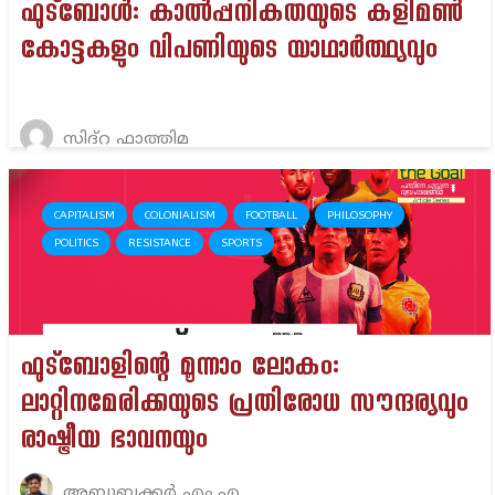
ഫുട്ബോൾ: കാൽപ്പനികതയുടെ കളിമൺ
കോട്ടകളും വിപണിയുടെ യാഥാർത്ഥ്യവും
സിദ്റ ഫാത്തിമ
CAPITALISM
COLONIALISM
FOOTBALL
PHILOSOPHY
POLITICS
RESISTANCE
SPORTS
ഫുട്ബോളിന്റെ മൂന്നാം ലോകം:
ലാറ്റിനമേരിക്കയുടെ പ്രതിരോധ സൗന്ദര്യവും
രാഷ്ട്രീയ ഭാവനയും
അബൂബക്കർ എം.എ