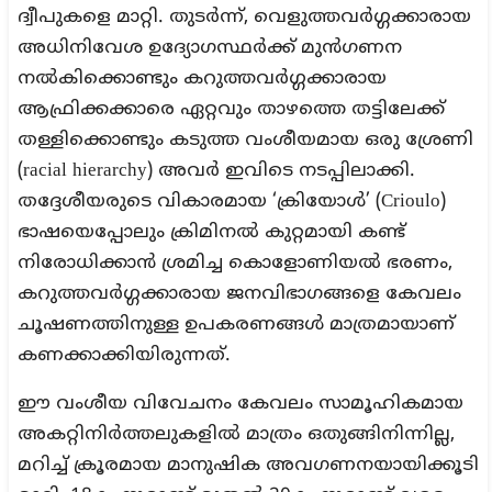
ദ്വീപുകളെ മാറ്റി. തുടർന്ന്, വെളുത്തവർഗ്ഗക്കാരായ
അധിനിവേശ ഉദ്യോഗസ്ഥർക്ക് മുൻഗണന
നൽകിക്കൊണ്ടും കറുത്തവർഗ്ഗക്കാരായ
ആഫ്രിക്കക്കാരെ ഏറ്റവും താഴത്തെ തട്ടിലേക്ക്
തള്ളിക്കൊണ്ടും കടുത്ത വംശീയമായ ഒരു ശ്രേണി
(racial hierarchy) അവർ ഇവിടെ നടപ്പിലാക്കി.
തദ്ദേശീയരുടെ വികാരമായ ‘ക്രിയോൾ’ (Crioulo)
ഭാഷയെപ്പോലും ക്രിമിനൽ കുറ്റമായി കണ്ട്
നിരോധിക്കാൻ ശ്രമിച്ച കൊളോണിയൽ ഭരണം,
കറുത്തവർഗ്ഗക്കാരായ ജനവിഭാഗങ്ങളെ കേവലം
ചൂഷണത്തിനുള്ള ഉപകരണങ്ങൾ മാത്രമായാണ്
കണക്കാക്കിയിരുന്നത്.
ഈ വംശീയ വിവേചനം കേവലം സാമൂഹികമായ
അകറ്റിനിർത്തലുകളിൽ മാത്രം ഒതുങ്ങിനിന്നില്ല,
മറിച്ച് ക്രൂരമായ മാനുഷിക അവഗണനയായിക്കൂടി