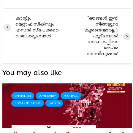
കാന്റും
“ഞങ്ങൾ ഇനി
മെറ്റാഫിസിക്സും:
നിങ്ങളുടെ
ഹസൻ സ്പേക്കറെ
കുരങ്ങന്മാരല്ല”:
വായിക്കുമ്പോൾ
ഫുട്ബോൾ
ലോകകപ്പിലെ
അപര
സാന്നിധ്യങ്ങൾ
You may also like
CAPITALISM
COMMUNITY
FOOTBALL
ROMANTICIZATION
SPORTS