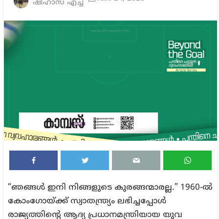
ഷിഹാസ് എച്ച്
“ഞങ്ങൾ ഇനി നിങ്ങളുടെ കുരങ്ങന്മാരല്ല.” 1960-ൽ
കോംഗോയ്ക്ക് സ്വാതന്ത്ര്യം ലഭിച്ചപ്പോൾ
രാജ്യത്തിന്റെ ആദ്യ പ്രധാനമന്ത്രിയായ യുവ