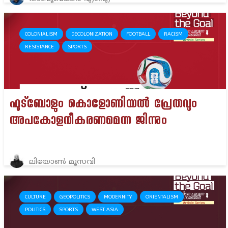
COLONIALISM
DECOLONIZATION
FOOTBALL
RACISM
RESISTANCE
SPORTS
ഫുട്‌ബോളും കൊളോണിയല്‍ പ്രേതവും
അപകോളനീകരണമെന്ന ജിന്നും
ലിയോണ്‍ മൂസവി
CULTURE
GEOPOLITICS
MODERNITY
ORIENTALISM
POLITICS
SPORTS
WEST ASIA