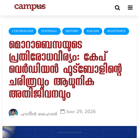
COLONIALISM
FOOTBALL
HISTORY
RACISM
RESISTANCE
മൊറാബെസയുടെ
പ്രതിരോധവീര്യം: കേപ്
വെർഡിയൻ ഫുട്ബോളിന്റെ
ചരിത്രവും ആധുനിക
അതിജീവനവും
June 29, 2026
ഹനീൻ ഹൈദർ