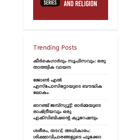
Trending Posts
കീർകെഗാർദും സൂഫിസവും: ഒരു
താത്ത്വിക വായന
ജോൺ എൽ
എസ്‌പോസിറ്റോയുടെ ബൗദ്ധിക
ലോകം
ഓറഞ്ച് ജമ്പ്സ്യൂട്ട്: ഓർമ്മയുടെ
രാഷ്ട്രീയവും ഒരു
എക്സിബിഷന്റെ ക്യൂറേഷനും
ശരീരം, തടവ്, അധികാരം:
ശിക്ഷാവിചാരങ്ങളുടെ ഫൂക്കോ