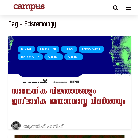
Tag - Epistemology
DIGITAL
EDUCATION
ISLAM
KNOWLWDGE
RATIONALITY
SCIENCE
SCIENCE
സാങ്കേതിക വിജ്ഞാനങ്ങളും
ഇസ്‌ലാമിക ജ്ഞാനശാസ്ത്ര വിമർശനവും
ആത്തിഫ് ഹനീഫ്