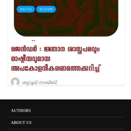
POLITICS
RELIGION
ജെൻഡർ : ജ്ഞാന ശാസ്ത്രപരവും
രാഷ്ട്രീയവുമായ
അപകോളനീകരണത്തെക്കുറിച്ച്
ശുറൂഖ് നാഖിബ്
AUTHORS
ABOUT US