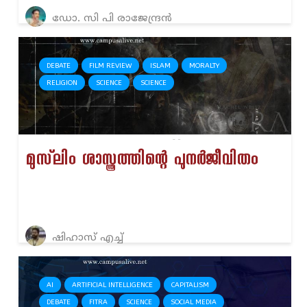
ഡോ. സി പി രാജേന്ദ്രൻ
DEBATE
FILM REVIEW
ISLAM
MORALTY
RELIGION
SCIENCE
SCIENCE
മുസ്‌ലിം ശാസ്ത്രത്തിന്റെ പുനർജീവിതം
ഷിഹാസ് എച്ച്
AI
ARTIFICIAL INTELLIGENCE
CAPITALISM
DEBATE
FITRA
SCIENCE
SOCIAL MEDIA