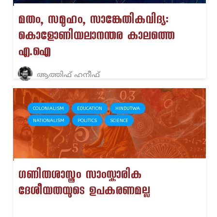
മതം, സമൂഹം, സാങ്കേതികവിദ്യ:
കൊളോണിയലാനന്തര കാലത്തെ
എ.ഐ
ആത്തിഫ് ഹനീഫ്
COLONIALISM
EDUCATION
HINDUTWA
NATIONALISM
POLITICS
SCIENCE
ഗണിതശാസ്ത്രം സാംസ്കാരിക
ദേശീയതയുടെ ഉപകരണമല്ല