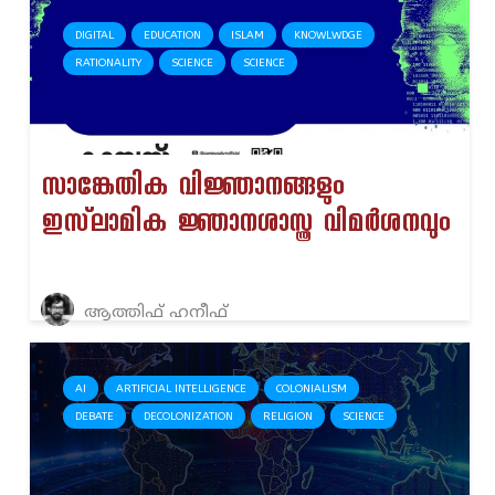
DIGITAL
EDUCATION
ISLAM
KNOWLWDGE
RATIONALITY
SCIENCE
SCIENCE
സാങ്കേതിക വിജ്ഞാനങ്ങളും
ഇസ്‌ലാമിക ജ്ഞാനശാസ്ത്ര വിമർശനവും
ആത്തിഫ് ഹനീഫ്
AI
ARTIFICIAL INTELLIGENCE
COLONIALISM
DEBATE
DECOLONIZATION
RELIGION
SCIENCE