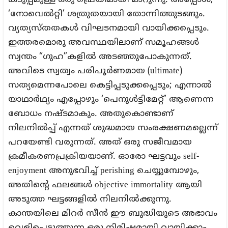
കടുപ്പമുള്ള ഒരു ഫ്രെയിമായി മാറുന്നു. അപ്പോൾ,
‘നോവെൽറ്റി’ ശത്രുതയായി തോന്നിത്തുടങ്ങും.
വ്യത്യസ്തതകൾ വിഘടനമായി വായിക്കപ്പെടും.
ഇത്തരമൊരു അവസ്ഥയിലാണ് സമൂഹങ്ങൾ
സ്വന്തം “ഗുഹ”കളിൽ അടഞ്ഞുപോകുന്നത്.
അവിടെ സ്വത്വം പരിപൂർണമായ (ultimate)
സത്യമെന്നപോലെ കെട്ടിപ്പടുക്കപ്പെടും; എന്നാൽ
യാഥാർഥ്യം എപ്പോഴും ‘പെനുൾട്ടിമേറ്റ്’ ആണെന്ന
ബോധം നഷ്ടമാകും. അതുകൊണ്ടാണ്
നിലനിൽപ്പ് എന്നത് ശുദ്ധമായ സംരക്ഷണമല്ലെന്ന്
പറയേണ്ടി വരുന്നത്. അത് ഒരു സജീവമായ
ക്രമീകരണപ്രക്രിയയാണ്. ഓരോ ഘട്ടവും self-
enjoyment അനുഭവിച്ച് perishing ചെയ്യുമ്പോഴും,
അതിന്റെ ഫലങ്ങൾ objective immortality ആയി
അടുത്ത ഘട്ടങ്ങളിൽ നിലനിൽക്കുന്നു.
കാന്തയിലെ മിറർ സീൻ ഈ ബുദ്ധിയുടെ അഭാവം