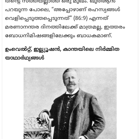
തന്റെ സത്തയല്ലാത്ത ഒരു മുഖം. ഖുർആൻ
പറയുന്ന പോലെ, “അപ്പോഴാണ് രഹസ്യങ്ങൾ
വെളിപ്പെടുത്തപ്പെടുന്നത്” (86:9) എന്നത്
മരണാനന്തര ദിനത്തിലേക്ക് മാത്രമല്ല, ഇത്തരം
ബോധനിമിഷങ്ങളിലേക്കും ബാധകമാണ്.
ഉംവെൽറ്റ്, ഇല്ല്യൂഷൻ, കാന്തയിലെ നിർമ്മിത
യാഥാർഥ്യങ്ങൾ