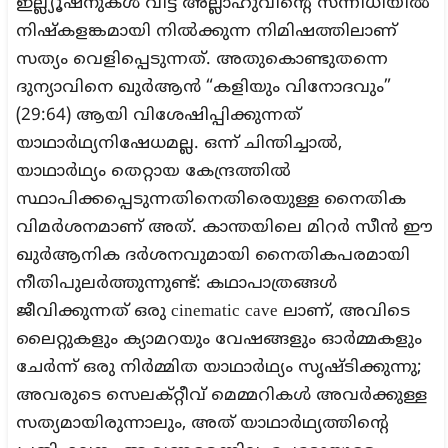
ഇല്ല്യൂഷനുകൾ വിട്ട് അല്ലാഹുവിന്റെ സന്നിധിയിൽ
നിഷ്‌കളങ്കമായി നിൽക്കുന്ന നിമിഷത്തിലാണ്
സത്യം വെളിപ്പെടുന്നത്. അതുകൊണ്ടുതന്നെ
ദുന്യാവിനെ ഖുർആൻ “കളിയും വിനോദവും”
(29:64) ആയി വിശേഷിപ്പിക്കുന്നത്
യാഥാർഥ്യനിഷേധമല്ല. ഒന്ന് ചിന്തിച്ചാൽ,
യാഥാർഥ്യം തെറ്റായ കേന്ദ്രത്തിൽ
സ്ഥാപിക്കപ്പെടുന്നതിനെതിരെയുള്ള നൈതിക
വിമർശനമാണ് അത്. കാന്തയിലെ മിറർ സീൻ ഈ
ഖുർആനിക ദർശനവുമായി നൈതികപരമായി
നീതിപുലർത്തുന്നുണ്ട്: കഥാപാത്രങ്ങൾ
ജീവിക്കുന്നത് ഒരു cinematic cave ലാണ്, അവിടെ
ലൈറ്റുകളും ക്യാമറയും വേഷങ്ങളും ഓർമ്മകളും
ചേർന്ന് ഒരു നിർമ്മിത യാഥാർഥ്യം സൃഷ്ടിക്കുന്നു;
അവരുടെ സെലക്റ്റീവ് മെമ്മറികൾ അവർക്കുള്ള
സത്യമായിരുന്നാലും, അത് യാഥാർഥ്യത്തിന്റെ