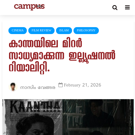
CINEMA
FILM REVIEW
ISLAM
PHILOSOPHY
കാന്തയിലെ മിറർ
സാധ്യമാക്കുന്ന ഇല്ല്യൂഷനൽ
റിയാലിറ്റി.
February 21, 2026
നാസിം വേങ്ങര