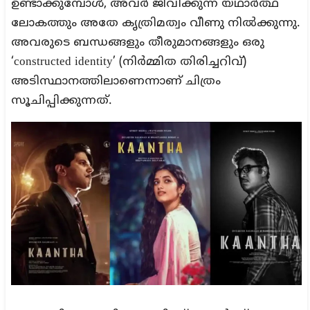
ഉണ്ടാക്കുമ്പോൾ, അവർ ജീവിക്കുന്ന യഥാർത്ഥ
ലോകത്തും അതേ കൃത്രിമത്വം വീണു നിൽക്കുന്നു.
അവരുടെ ബന്ധങ്ങളും തീരുമാനങ്ങളും ഒരു
‘constructed identity’ (നിർമ്മിത തിരിച്ചറിവ്)
അടിസ്ഥാനത്തിലാണെന്നാണ് ചിത്രം
സൂചിപ്പിക്കുന്നത്.