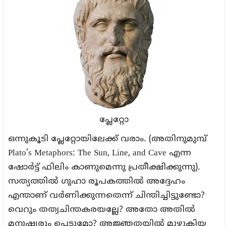
പ്ലേറ്റോ
ഒന്നുകൂടി പ്ലേറ്റോയിലേക്ക് വരാം. (അതിനുമുമ്പ്
Plato’s Metaphors: The Sun, Line, and Cave എന്ന
ഷോർട്ട് ഫിലിം കാണുമെന്നു പ്രതീക്ഷിക്കുന്നു).
സത്യത്തിൽ ഗുഹാ രൂപകത്തിൽ അദ്ദേഹം
എന്താണ് വർണിക്കുന്നതെന്ന് ചിന്തിച്ചിട്ടുണ്ടോ?
വെറും തത്വചിന്തകരയല്ലേ? അതോ അതിൽ
മനുഷ്യരും പെടുമോ? അജ്ഞതയിൽ മുഴുകിയ