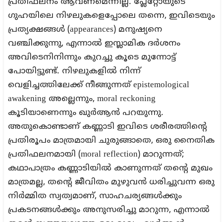
പ്രതിഫലനം ആവണമെന്നില്ല. പ്ലേറ്റോയുടെ
ഗുഹയിലെ നിഴലുകളെപ്പോലെ തന്നെ, ഇവിടെയും
പ്രത്യക്ഷങ്ങൾ (appearances) മനുഷ്യനെ
വഞ്ചിക്കുന്നു, എന്നാൽ ഇസ്ലാമിക ദർശനം
അവിടെനിനിന്നും കുറച്ചു കൂടെ മുന്നോട്ട്
പോയിട്ടുണ്ട്. നിഴലുകളിൽ നിന്ന്
വെളിച്ചത്തിലേക്ക് നീങ്ങുന്നത് epistemological
awakening അല്ലെന്നും, moral reckoning
കൂടിയാണെന്നും ഖുർആൻ പറയുന്നു.
അതുകൊണ്ടാണ് കണ്ണാടി ഇവിടെ ശരീരത്തിന്റെ
പ്രതിരൂപം മാത്രമായി ചുരുങ്ങാതെ, ഒരു നൈതിക
പ്രതിഫലനമായി (moral reflection) മാറുന്നത്;
കഥാപാത്രം കണ്ണാടിയിൽ കാണുന്നത് തന്റെ മുഖം
മാത്രമല്ല, തന്റെ ജീവിതം മുഴുവൻ ധരിച്ചുവന്ന ഒരു
നിർമ്മിത സ്വത്വമാണ്, സാഹചര്യങ്ങൾക്കും
പ്രകടനങ്ങൾക്കും അനുസരിച്ചു മാറുന്ന, എന്നാൽ