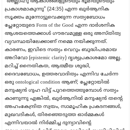
“അല്ലാഹു ആകാശങ്ങളുടെയും ഭൂമിയുടെയും
പ്രകാശമാകുന്നു” (24:35) എന്ന ഖുർആനിക
സൂക്തം മുന്നോട്ടുവെക്കുന്ന സത്യബോധം
പ്ലേറ്റോയുടെ Form of the Good എന്ന ദാർശനിക
ആശയത്തെക്കാൾ ഗൗരവമുള്ള ഒരു അസ്തിത്വ
വ്യവസ്ഥയിലേക്കാണ് നമ്മെ നയിക്കുന്നത്.
കാരണം, ഇവിടെ സത്യം വെറും ബുദ്ധിപരമായ
അറിവോ (epistemic clarity) ദൃശ്യപ്രകാശമോ അല്ല.
മറിച്ച് നൈതികത, ആത്മീയ ശുദ്ധി,
ദൈവബോധം, ഉത്തരവാദിത്വം എന്നിവ ചേർന്ന
ഒരു ontological condition ആണ്; പ്ലേറ്റോയിൽ
മനുഷ്യൻ ഗുഹ വിട്ട് പുറത്തെത്തുമ്പോൾ സത്യം
കാണുന്നു എങ്കിൽ, ഖുർആനിൽ മനുഷ്യൻ തന്റെ
അഹംകേന്ദ്രിത സ്വയം, സാമൂഹിക പ്രകടനങ്ങൾ,
മുഖവടികൾ, തിരഞ്ഞെടുത്ത ഓർമ്മകൾ
എന്നിവയാൽ നിർമ്മിച്ച ദുന്യാവിന്റെ