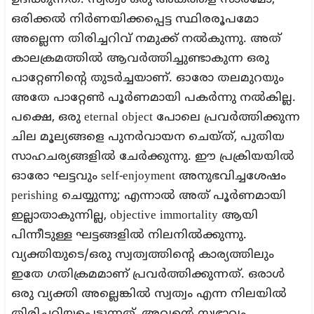
ഉദിക്കുന്നത്. സ്വത്വം ഒരു അകത്തള സാരമോ,
ഒരിക്കൽ നിർണയിക്കപ്പെട്ട സ്ഥിരരൂപമോ
അല്ലെന്ന തിരിച്ചറിവ് നമുക്ക് നൽകുന്നു. അത്
കാലക്രമത്തിൽ ആവർത്തിച്ചുണ്ടാകുന്ന ഒരു
പാറ്റേണിന്റെ തുടർച്ചയാണ്. ഓരോ തലമുറയും
അതേ പാറ്റേൺ പൂർണമായി പകർന്നു നൽകില്ല.
പക്ഷെ, ഒരു eternal object പോലെ പ്രവർത്തിക്കുന്ന
ചില മൂല്യങ്ങളെ പുനർവായന ചെയ്ത്, പുതിയ
സാഹചര്യങ്ങളിൽ ചേർക്കുന്നു. ഈ പ്രക്രിയയിൽ
ഓരോ ഘട്ടവും self-enjoyment അനുഭവിച്ചശേഷം
perishing ചെയ്യുന്നു; എന്നാൽ അത് പൂർണമായി
ഇല്ലാതാകുന്നില്ല, objective immortality ആയി
പിന്നീടുള്ള ഘട്ടങ്ങളിൽ നിലനിൽക്കുന്നു.
വ്യക്തിയുടെ/ഒരു സ്വത്വത്തിന്റെ കാര്യത്തിലും
ഇതേ ഗതിക്രമമാണ് പ്രവർത്തിക്കുന്നത്. ഒരാൾ
ഒരു വ്യക്തി അല്ലെങ്കിൽ സ്വത്വം എന്ന നിലയിൽ