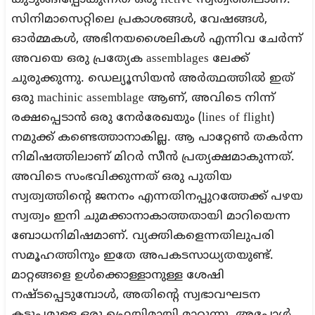
കുടുങ്ങിപ്പോകുന്നത് ഒരു fictive സ്വത്വത്തിലാണ്.
സിനിമാസെറ്റിലെ പ്രകാശങ്ങൾ, വേഷങ്ങൾ,
ഓർമ്മകൾ, അഭിനയശൈലികൾ എന്നിവ ചേർന്ന്
അവയെ ഒരു പ്രത്യേക assemblages ലേക്ക്
ചുരുക്കുന്നു. ഡെല്യൂസിയൻ അർത്ഥത്തിൽ ഇത്
ഒരു machinic assemblage ആണ്, അവിടെ നിന്ന്
രക്ഷപ്പെടാൻ ഒരു നേർരേഖയും (lines of flight)
നമുക്ക് കണ്ടെത്താനാകില്ല. ആ പാറ്റേൺ തകർന്ന
നിമിഷത്തിലാണ് മിറർ സീൻ പ്രത്യക്ഷമാകുന്നത്.
അവിടെ സംഭവിക്കുന്നത് ഒരു പുതിയ
സ്വത്വത്തിന്റെ ജനനം എന്നതിനപ്പുറത്തേക്ക് പഴയ
സ്വത്വം ഇനി ചുമക്കാനാകാത്തതായി മാറിയെന്ന
ബോധനിമിഷമാണ്. വ്യക്തികളെന്നതിലുപരി
സമൂഹത്തിനും ഇതേ അപകടസാധ്യതയുണ്ട്.
മാറ്റങ്ങളെ ഉൾക്കൊള്ളാനുള്ള ശേഷി
നഷ്ടപ്പെടുമ്പോൾ, അതിന്റെ സ്വഭാവഘടന