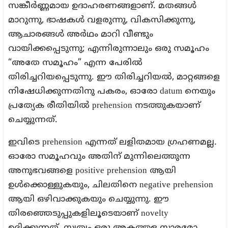
സങ്കീർണ്ണമായ ഉദാഹരണങ്ങളാണ്. മതങ്ങൾ
മാറുന്നു, ഭാഷകൾ വളരുന്നു, വികസിക്കുന്നു,
ആചാരങ്ങൾ അർഥം മാറി വീണ്ടും
വായിക്കപ്പെടുന്നു; എന്നിരുന്നാലും ഒരു സമൂഹം
“അതേ സമൂഹം” എന്ന പേരിൽ
തിരിച്ചറിയപ്പെടുന്നു. ഈ തിരിച്ചറിയൽ, മാറ്റങ്ങളെ
നിഷേധിക്കുന്നതിനു പകരം, ഓരോ datum നെയും
പ്രത്യേക രീതിയിൽ prehension നടത്തുകയാണ്
ചെയ്യുന്നത്.
ഇവിടെ prehension എന്നത് ലളിതമായ ഗ്രഹണമല്ല.
ഓരോ സമൂഹവും അതിന് മുന്നിലെത്തുന്ന
അനുഭവങ്ങളെ positive prehension ആയി
ഉൾക്കൊള്ളുകയും, ചിലതിനെ negative prehension
ആയി ഒഴിവാക്കുകയും ചെയ്യുന്നു. ഈ
തിരഞ്ഞെടുപ്പുകളിലൂടെയാണ് novelty