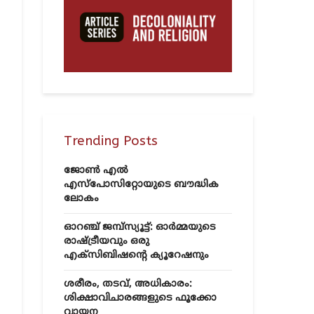
Trending Posts
ജോൺ എൽ
എസ്‌പോസിറ്റോയുടെ ബൗദ്ധിക
ലോകം
ഓറഞ്ച് ജമ്പ്സ്യൂട്ട്: ഓർമ്മയുടെ
രാഷ്ട്രീയവും ഒരു
എക്സിബിഷന്റെ ക്യൂറേഷനും
ശരീരം, തടവ്, അധികാരം:
ശിക്ഷാവിചാരങ്ങളുടെ ഫൂക്കോ
വായന