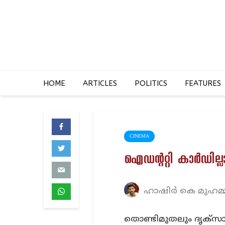
HOME
ARTICLES
POLITICS
FEATURES
CINEMA
ഐഡന്ററ്റി കാര്‍ഡില
ഹാഷിര്‍ കെ മുഹമ്മദ
തൊണ്ടിമുതലും ദൃക്‌സാ