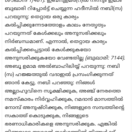
ശൗഖാനി 1/481)
. ഇബ്നുഉമർ(റ)ൽ നിന്നും ഇമാം
ബുഖാരി റിപ്പോർട്ട് ചെയ്യുന്ന ഹദീസിൽ നബി(സ)
പറയുന്നു: തെറ്റായ ഒരു കാര്യം
കൽപ്പിക്കുന്നേടത്തോളം കാലം നേതൃത്വം
പറയുന്നത് കേൾക്കലും അനുസരിക്കലും
നിർബന്ധമാണ്. എന്നാൽ, തെറ്റായ കാര്യം
കൽപ്പിക്കപ്പെട്ടാൽ കേൾക്കുകയോ
അനുസരിക്കുകയോ വേണ്ടതില്ല
(ബുഖാരി: 7144)
.
അബൂ ഉമാമ അൽബാഹിലിയ്യ് പറയുന്നു: നബി
(സ) ഹജ്ജത്തുൽ വദാഇൽ പ്രസംഗിക്കുന്നത്
ഞാൻ കേട്ടു. നബി പറഞ്ഞു: നിങ്ങൾ
അല്ലാഹുവിനെ സൂക്ഷിക്കുക, അഞ്ച് നേരത്തെ
നമസ്കാരം നിർവ്വഹിക്കുക, റമദാൻ മാസത്തിൽ
നോമ്പ് അനുഷ്ഠിക്കുക, നിങ്ങളുടെ സമ്പത്തിൻ്റെ
സകാത്ത് കൊടുക്കുക, നിങ്ങളുടെ
ഭരണാധികാരികളെ അനുസരിക്കുക. എങ്കിൽ