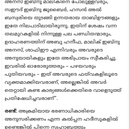
അനസ് ഇബ്‌നു മാലികിനെ പോലുള്ളവരും,
സഈദ് ഇബ്‌നു ജുബൈർ, ഹസൻ അൽ
ബസ്വരിയെ തുടങ്ങി ഉന്നതരായ താബിഊങ്ങളും
ഇതേ നിലപാടിലായിരുന്നു. ഇതിന് ശേഷം വന്ന
തലമുറകളിൽ നിന്നുള്ള പല പണ്ഡിതന്മാരും,
ഉദാഹരണത്തിന് അബു ഹനീഫ, മാലിക് ഇബ്‌നു
അനസ്, ശാഫിഈ എന്നിവരും അവരുടെ
അനുയായികളും ഇതേ അഭിപ്രായം സ്വീകരിച്ചു.
ഇവരിൽ ഓരോരുത്തരും – പഴയവരും
പുതിയവരും – ഇത് അവരുടെ ഫത്‌വകളിലൂടെ
വ്യക്തമാക്കിയവരാണ്, അല്ലെങ്കിൽ അവർ
തെറ്റായി കണ്ട കാര്യങ്ങൾക്കെതിരെ വാളെടുത്ത്
പ്രതിഷേധിച്ചവരാണ്”.
രണ്ട്:
അക്രമിയായ ഭരണാധികാരിയെ
അനുസരിക്കണം എന്ന കൽപ്പന ഹദീസുകളിൽ
ഉണ്ടെങ്കിൽ പിന്നെ സ്വഹാബത്തും