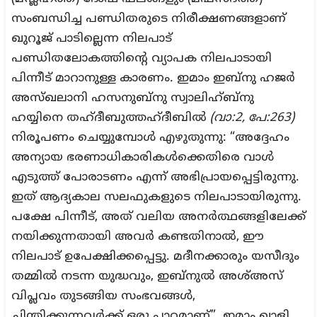
സംബന്ധിച്ച പണ്ഡിതരുടെ നിരീക്ഷണങ്ങളാണ്
ഖുറൂജ് പാടില്ലെന്ന നിലപാട്
പണ്ഡിതലോകത്തിന്റെ വ്യാപക നിലപാടായി
പിന്നീട് മാറാനുള്ള കാരണം. ഇമാം ഇബ്നു ഹജർ
അസ്ഖലാനി ഹസനുബ്നു സ്വാലിഹ്ബ്നു
ഹയ്യിനെ തഹ്‌ദീബുത്തഹ്ദീബിൽ
(വാ:2, പേ:263)
നിരൂപണം ചെയ്യുമ്പോൾ എഴുതുന്നു: “അദ്ദേഹം
അന്യായ ഭരണാധികാരികൾക്കെതിരെ വാൾ
എടുത്ത് പോരാടണം എന്ന് അഭിപ്രായപ്പെട്ടിരുന്നു.
ഇത് ആദ്യകാല സലഫുകളുടെ നിലപാടായിരുന്നു.
പക്ഷേ പിന്നീട്, അത് വലിയ അനർത്ഥങ്ങളിലേക്ക്
നയിക്കുന്നതായി അവർ കണ്ടതിനാൽ, ഈ
നിലപാട് ഉപേക്ഷിക്കപ്പെട്ടു. മദീനക്കാരും യസീദും
തമ്മിൽ നടന്ന യുദ്ധവും, ഇബ്‌നുൽ അശ്അസ്
വിപ്ലവം തുടങ്ങിയ സംഭവങ്ങൾ,
ചിന്തിക്കുന്നവർക്ക് ഒരു പാഠമാണ്”. ഇമാം ഖാളി