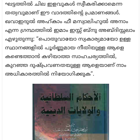
ഘട്ടത്തിൽ ചില ഇളവുകൾ സ്വീകരിക്കാമെന്ന
തത്വവുമാണ് ഈ വാദത്തിന്റെ പ്രമാണങ്ങൾ.
ഖവാഇദുൽ അഹ്‌കാം ഫീ മസ്വാലിഹുൽ അനാം
എന്ന ഗ്രന്ഥത്തിൽ ഇമാം ഇസ്സ് ബ്നു അബ്ദിസ്സലാം
എഴുതുന്നു: “പൊതുവായോ സ്വകാര്യമായോ ഉള്ള
സ്ഥാനങ്ങളിൽ പൂർണ്ണമായ നീതിയുള്ള ആളെ
കണ്ടെത്താൻ കഴിയാത്ത സാഹചര്യത്തിൽ,
കുറഞ്ഞ ദുഷ്പ്രവണതയുള്ള ആളെയാണ് നാം
അധികാരത്തിൽ നിയോഗിക്കുക”.