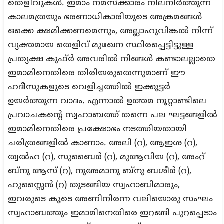
തെളിവുകൾ. ഇമാം നമസ്ക്കാരം നിലനിർത്തുന്ന
കാലമത്രയും ഭരണാധികാരിയുടെ അക്രമങ്ങൾ
ഒക്കെ ക്ഷമിക്കണമെന്നും, അല്ലാഹുവിങ്കൽ നിന്ന്
വ്യക്തമായ തെളിവ് മുഖേന സ്ഥിരപ്പെട്ടിട്ടുള്ള
പ്രത്യക്ഷ കുഫ്ർ അവരിൽ നിങ്ങൾ കണ്ടാലല്ലാതെ
ഇമാമിനെതിരെ തിരിയരുതെന്നുമാണ് ഈ
ഹദീസുകളുടെ വെളിച്ചത്തിൽ ഇക്കൂട്ടർ
ഉയർത്തുന്ന വാദം. എന്നാൽ ഉത്തമ നൂറ്റാണ്ടിലെ
പ്രവാചകന്റെ സ്വഹാബത്ത് തന്നെ പല ഘട്ടങ്ങളിൽ
ഇമാമിനെതിരെ പ്രക്ഷോഭം നടത്തിയതായി
ചരിത്രങ്ങളിൽ കാണാം. അലി (റ), ആഇശ (റ),
ത്വൽഹ (റ), സുബൈർ (റ), മുആവിയ (റ), അംറ്
ബ്നു ആസ് (റ), നുഅമാനു ബ്നു ബശീർ (റ),
ഹുസ്സൈൻ (റ) തുടങ്ങിയ സ്വഹാബിമാരും,
ഇവരുടെ കൂടെ അണിനിരന്ന വലിയൊരു സംഘം
സ്വഹാബത്തും ഇമാമിനെതിരെ ഇറങ്ങി പുറപ്പെടാം