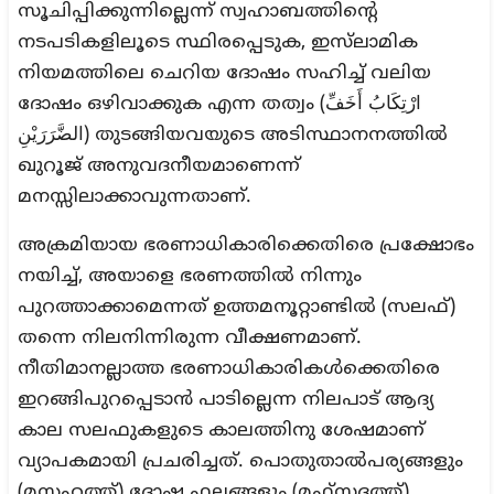
സൂചിപ്പിക്കുന്നില്ലെന്ന് സ്വഹാബത്തിന്റെ
നടപടികളിലൂടെ സ്ഥിരപ്പെടുക, ഇസ്‌ലാമിക
നിയമത്തിലെ ചെറിയ ദോഷം സഹിച്ച് വലിയ
ദോഷം ഒഴിവാക്കുക എന്ന തത്വം (ارْتِكَابُ أَخَفِّ
الضَّرَرَيْنِ) തുടങ്ങിയവയുടെ അടിസ്ഥാനനത്തിൽ
ഖുറൂജ് അനുവദനീയമാണെന്ന്
മനസ്സിലാക്കാവുന്നതാണ്.
അക്രമിയായ ഭരണാധികാരിക്കെതിരെ പ്രക്ഷോഭം
നയിച്ച്, അയാളെ ഭരണത്തിൽ നിന്നും
പുറത്താക്കാമെന്നത് ഉത്തമനൂറ്റാണ്ടിൽ (സലഫ്)
തന്നെ നിലനിന്നിരുന്ന വീക്ഷണമാണ്.
നീതിമാനല്ലാത്ത ഭരണാധികാരികൾക്കെതിരെ
ഇറങ്ങിപുറപ്പെടാൻ പാടില്ലെന്ന നിലപാട് ആദ്യ
കാല സലഫുകളുടെ കാലത്തിനു ശേഷമാണ്
വ്യാപകമായി പ്രചരിച്ചത്. പൊതുതാൽപര്യങ്ങളും
(മസ്ലഹത്ത്) ദോഷ ഫലങ്ങളും (മഫ്‌സദത്ത്)