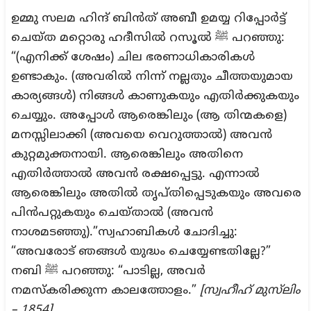
ഉമ്മു സലമ ഹിന്ദ് ബിൻത് അബീ ഉമയ്യ റിപ്പോർട്ട്
ചെയ്ത മറ്റൊരു ഹദീസിൽ റസൂൽ ﷺ പറഞ്ഞു:
“(എനിക്ക് ശേഷം) ചില ഭരണാധികാരികൾ
ഉണ്ടാകും. (അവരിൽ നിന്ന് നല്ലതും ചീത്തയുമായ
കാര്യങ്ങൾ) നിങ്ങൾ കാണുകയും എതിർക്കുകയും
ചെയ്യും. അപ്പോൾ ആരെങ്കിലും (ആ തിന്മകളെ)
മനസ്സിലാക്കി (അവയെ വെറുത്താൽ) അവൻ
കുറ്റമുക്തനായി. ആരെങ്കിലും അതിനെ
എതിർത്താൽ അവൻ രക്ഷപ്പെട്ടു. എന്നാൽ
ആരെങ്കിലും അതിൽ തൃപ്തിപ്പെടുകയും അവരെ
പിൻപറ്റുകയും ചെയ്താൽ (അവൻ
നാശമടഞ്ഞു).”സ്വഹാബികൾ ചോദിച്ചു:
“അവരോട് ഞങ്ങൾ യുദ്ധം ചെയ്യേണ്ടതില്ലേ?”
നബി ﷺ പറഞ്ഞു: “പാടില്ല, അവർ
നമസ്കരിക്കുന്ന കാലത്തോളം.”
[സ്വഹീഹ് മുസ്‌ലിം
– 1854].