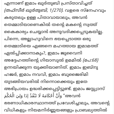
എന്നാണ് ഇമാം ഖുർതുബി പ്രസ്താവിച്ചത്
(തഫ്സീർ ഖുർതുബി, 1/270)
. വളരെ സ്നേഹവും
കരുതലും ഉള്ള പിതാവായാലും, അവൻ
തെമ്മാടിയാണെകിൽ തന്റെ മകന്റെ സ്വത്ത്
കൈകാര്യം ചെയ്യാൻ അനുവദിക്കപ്പെടുകയില്ല.
പിന്നെ, അല്ലാഹുവിനെ ഭയപ്പെടാത്ത ഒരു
തെമ്മാടിയെ എങ്ങനെ മഹത്തായ ഇമാമത്ത്
ഏൽപ്പിക്കാനാകും?, ഇമാം ജുവൈനി
അദ്ദേഹത്തിന്റെ ഗിയാസുൽ ഉമമിൽ
(പേ:68)
ഉന്നയിക്കുന്ന യുക്തിയാണിത്. ഇമാം ഇബ്നു
ഹജർ, ഇമാം നവവി, ഇമാം ബുജൈരിമി
തുടങ്ങിയവരിൽ നിന്നൊക്കെയും ഇതേ
അഭിപ്രായം ഉദ്ധരിക്കപ്പെട്ടിട്ടുണ്ട്. ഇമാം ജസ്സ്വാസ്
وَأَنَّ أَحْكَامَهُ لَا تَنْفُذُ إذَا وَلِيَ الْحُكْمَ “അവൻ
ഭരണാധികാരസ്ഥാനത്ത് പ്രവേശിച്ചാലും, അവന്റെ
വിധികളും നിയമനിർണ്ണയങ്ങളും പ്രാബല്യത്തിൽ