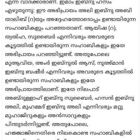
എന്ന വാദക്കാരാണ്. ഇമാം ഇബ്‌നു ഹസം
എഴുതുന്നു: ഈ അഭിപ്രായം അലി ഇബ്‌നു അബി
താലിബ് (റ)യും അദ്ദേഹത്തോടൊപ്പം ഉണ്ടായിരുന്ന
സഹാബികളും പറഞ്ഞതാണ്. ആയിഷ (റ),
ത്വൽഹ, സുബൈർ എന്നിവരും അവരുടെ
കൂട്ടത്തിൽ ഉണ്ടായിരുന്ന സഹാബികളും ഇതേ
അഭിപ്രായം പറഞ്ഞിട്ടുണ്ട്. അതുപോലെ
മുആവിയ, അംർ ഇബ്‌നുൽ ആസ്, നുഅ്മാൻ
ഇബ്‌നു ബഷീർ എന്നിവരും അവരുടെ കൂട്ടത്തിൽ
ഉണ്ടായിരുന്ന സഹാബികളും ഇതേ
അഭിപ്രായത്തിലാണ്. ഇതേ നിലപാട്
അബ്ദുള്ളാഹ് ഇബ്‌നു സുബൈർ, ഹസൻ ഇബ്‌നു
അലി, മുഹമ്മദ് ഇബ്‌നു അലി എന്നിവരും മറ്റു
മുഹാജിറുകളും അൻസാറുകളും
പിന്തുടർന്നിട്ടുണ്ട്. അതുപോലെ,
ഹജ്ജാജിനെതിരെ നിലകൊണ്ട സഹാബികളിൽ