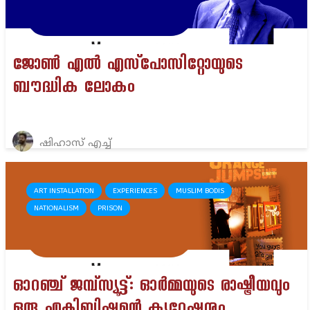
ജോൺ എൽ എസ്‌പോസിറ്റോയുടെ
ബൗദ്ധിക ലോകം
ഷിഹാസ് എച്ച്
ART INSTALLATION
EXPERIENCES
MUSLIM BODIS
NATIONALISM
PRISON
ഓറഞ്ച് ജമ്പ്സ്യൂട്ട്: ഓർമ്മയുടെ രാഷ്ട്രീയവും
ഒരു എക്സിബിഷന്റെ ക്യൂറേഷനും