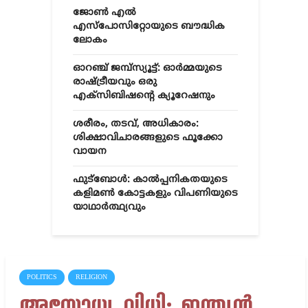
ജോൺ എൽ
എസ്‌പോസിറ്റോയുടെ ബൗദ്ധിക
ലോകം
ഓറഞ്ച് ജമ്പ്സ്യൂട്ട്: ഓർമ്മയുടെ
രാഷ്ട്രീയവും ഒരു
എക്സിബിഷന്റെ ക്യൂറേഷനും
ശരീരം, തടവ്, അധികാരം:
ശിക്ഷാവിചാരങ്ങളുടെ ഫൂക്കോ
വായന
ഫുട്ബോൾ: കാൽപ്പനികതയുടെ
കളിമൺ കോട്ടകളും വിപണിയുടെ
യാഥാർത്ഥ്യവും
POLITICS
RELIGION