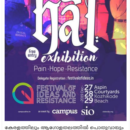
കേരളത്തിലും ആഗോളതലത്തിൽ പൊതുവായും