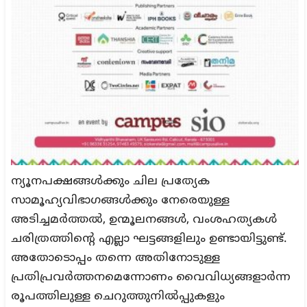
ന്യൂനപക്ഷങ്ങൾക്കും ചില പ്രത്യേക
സാമൂഹ്യവിഭാഗങ്ങൾക്കും നേരെയുള്ള
അടിച്ചമർത്തൽ, ഉന്മൂലനങ്ങൾ, വംശഹത്യകൾ
ചരിത്രത്തിന്റെ എല്ലാ ഘട്ടങ്ങളിലും ഉണ്ടായിട്ടുണ്ട്.
അതോടൊപ്പം തന്നെ അതിനോടുള്ള
പ്രതിപ്രവർത്തനമെന്നോണം വൈവിധ്യങ്ങളാർന്ന
രൂപത്തിലുള്ള ചെറുത്തുനിൽപ്പുകളും