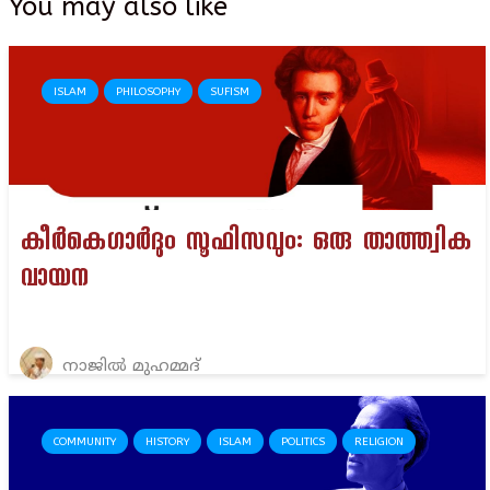
You may also like
ISLAM
PHILOSOPHY
SUFISM
കീർകെഗാർദും സൂഫിസവും: ഒരു താത്ത്വിക
വായന
നാജിൽ മുഹമ്മദ്
COMMUNITY
HISTORY
ISLAM
POLITICS
RELIGION