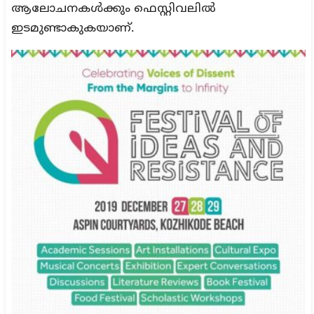
ആലോചനകൾക്കും ഫെസ്റ്റിവലിൽ
ഇടമുണ്ടാകുകയാണ്.