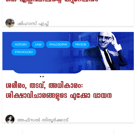
ഷിഹാസ് എച്ച്
HISTORY
LAW
PHILOSOPHY
PRISON
PSYCHOLOGY
ശരീരം, തടവ്, അധികാരം:
ശിക്ഷാവിചാരങ്ങളുടെ ഫൂക്കോ വായന
അഫ്സൽ തിരൂർക്കാട്