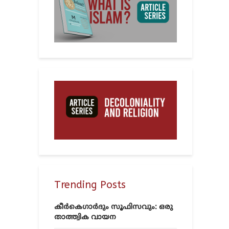
Trending Posts
കീർകെഗാർദും സൂഫിസവും: ഒരു
താത്ത്വിക വായന