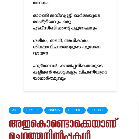
ലോകം
ഓറഞ്ച് ജമ്പ്സ്യൂട്ട്: ഓർമ്മയുടെ
രാഷ്ട്രീയവും ഒരു
എക്സിബിഷന്റെ ക്യൂറേഷനും
ശരീരം, തടവ്, അധികാരം:
ശിക്ഷാവിചാരങ്ങളുടെ ഫൂക്കോ
വായന
ഫുട്ബോൾ: കാൽപ്പനികതയുടെ
കളിമൺ കോട്ടകളും വിപണിയുടെ
യാഥാർത്ഥ്യവും
ART
CAMPUS
CINEMA
CULTURE
POLITICS
അതുകൊണ്ടൊക്കെയാണ്
ചെറുത്തുനില്‍പ്പുകള്‍