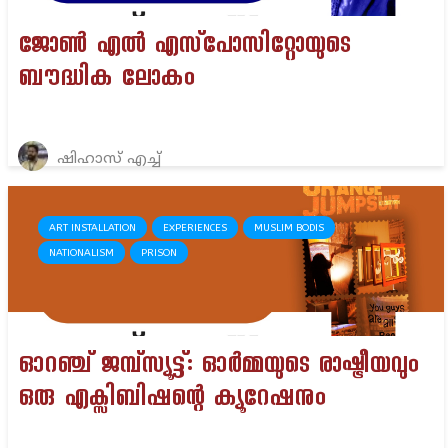
ജോൺ എൽ എസ്‌പോസിറ്റോയുടെ
ബൗദ്ധിക ലോകം
ഷിഹാസ് എച്ച്
ART INSTALLATION
EXPERIENCES
MUSLIM BODIS
NATIONALISM
PRISON
ഓറഞ്ച് ജമ്പ്സ്യൂട്ട്: ഓർമ്മയുടെ രാഷ്ട്രീയവും
ഒരു എക്സിബിഷന്റെ ക്യൂറേഷനും