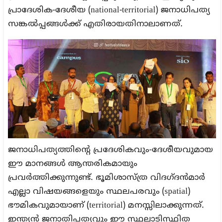
പ്രാദേശിക-ദേശീയ (national-territorial) ജനാധിപത്യ
സങ്കൽപ്പങ്ങൾക്ക് എതിരായതിനാലാണത്.
ജനാധിപത്യത്തിന്റെ പ്രദേശികവും-ദേശീയവുമായ
ഈ മാനങ്ങൾ ആന്തരികമായും
പ്രവർത്തിക്കുന്നുണ്ട്. ഭൂമിശാസ്ത്ര വിദഗ്ദൻമാർ
എല്ലാ വിഷയങ്ങളെയും സ്ഥലപരവും (spatial)
ഭൗമികവുമായാണ് (territorial) മനസ്സിലാക്കുന്നത്.
ഇന്ത്യൻ ജനാതിപത്യവും ഈ സ്ഥലാടിസ്ഥിത