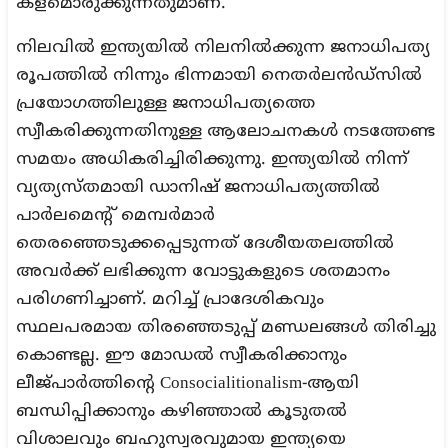
കളമൊരുക്കുന്നതുമാണ്.
നിലവിൽ ഇന്ത്യയിൽ നിലനിൽക്കുന്ന ജനാധിപത്യ
രൂപത്തിൽ നിന്നും ഭിന്നമായി നെതർലൻഡ്‌സിൽ
പ്രയോഗത്തിലുള്ള ജനാധിപത്യത്തെ
സ്വീകരിക്കുന്നതിനുള്ള ആലോചനകൾ നടത്തേണ്ട
സമയം അധികരിച്ചിരിക്കുന്നു. ഇന്ത്യയിൽ നിന്ന്
വ്യത്യസ്തമായി ഡാനിഷ് ജനാധിപത്യത്തിൽ
പാർലമെന്റ് മെമ്പർമാർ
തെരഞ്ഞെടുക്കപ്പെടുന്നത് ദേശീയതലത്തിൽ
അവർക്ക് ലഭിക്കുന്ന വോട്ടുകളുടെ ശതമാനം
പരിഗണിച്ചാണ്. മറിച്ച് പ്രാദേശികവും
സ്ഥലപരമായ തിരഞ്ഞെടുപ്പ് മണ്ഡലങ്ങൾ തിരിച്ചു
കൊണ്ടല്ല. ഈ മോഡൽ സ്വീകരിക്കാനും
ലീജ്പാർത്തിന്റെ Consocialitionalism-ആയി
ബന്ധിപ്പിക്കാനും കഴിഞ്ഞാൽ കൂടുതൽ
വിശാലവും ബഹുസ്വരവുമായ ഇന്ത്യയെ