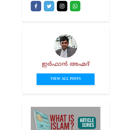
ഇര്‍ഫാന്‍ അഹ്മദ്‌
VIEW ALL POSTS