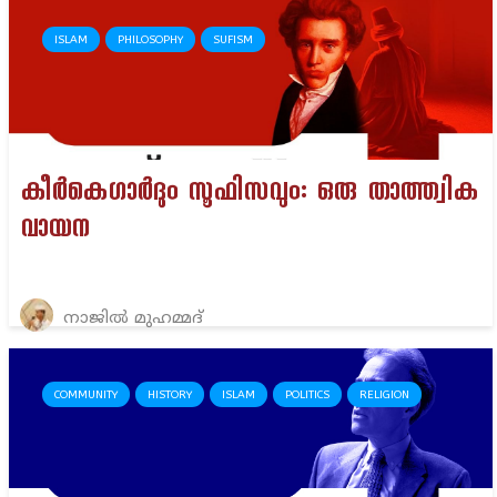
ISLAM
PHILOSOPHY
SUFISM
കീർകെഗാർദും സൂഫിസവും: ഒരു താത്ത്വിക
വായന
നാജിൽ മുഹമ്മദ്
COMMUNITY
HISTORY
ISLAM
POLITICS
RELIGION