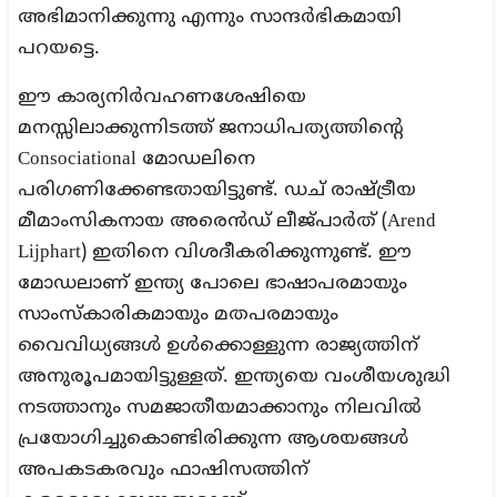
അഭിമാനിക്കുന്നു എന്നും സാന്ദർഭികമായി
പറയട്ടെ.
ഈ കാര്യനിർവഹണശേഷിയെ
മനസ്സിലാക്കുന്നിടത്ത് ജനാധിപത്യത്തിന്റെ
Consociational മോഡലിനെ
പരിഗണിക്കേണ്ടതായിട്ടുണ്ട്. ഡച് രാഷ്ട്രീയ
മീമാംസികനായ അരെൻഡ് ലീജ്പാർത് (Arend
Lijphart) ഇതിനെ വിശദീകരിക്കുന്നുണ്ട്. ഈ
മോഡലാണ് ഇന്ത്യ പോലെ ഭാഷാപരമായും
സാംസ്കാരികമായും മതപരമായും
വൈവിധ്യങ്ങൾ ഉൾക്കൊള്ളുന്ന രാജ്യത്തിന്
അനുരൂപമായിട്ടുള്ളത്. ഇന്ത്യയെ വംശീയശുദ്ധി
നടത്താനും സമജാതീയമാക്കാനും നിലവിൽ
പ്രയോഗിച്ചുകൊണ്ടിരിക്കുന്ന ആശയങ്ങൾ
അപകടകരവും ഫാഷിസത്തിന്