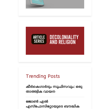
Trending Posts
കീർകെഗാർദും സൂഫിസവും: ഒരു
താത്ത്വിക വായന
ജോൺ എൽ
എസ്‌പോസിറ്റോയുടെ ബൗദ്ധിക