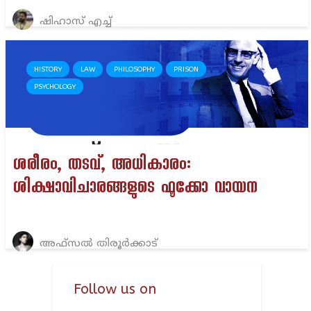
ഷിഹാസ് എച്ച്
HISTORY
LAW
PHILOSOPHY
PRISON
PSYCHOLOGY
ശരീരം, തടവ്, അധികാരം:
ശിക്ഷാവിചാരങ്ങളുടെ ഫൂക്കോ വായന
അഫ്സൽ തിരൂർക്കാട്
Follow us on