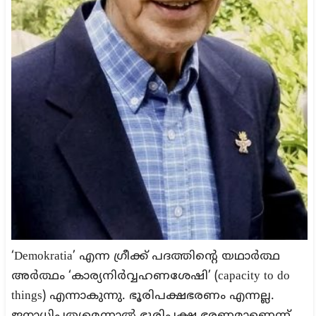
‘Demokratia’ എന്ന ഗ്രീക്ക് പദത്തിന്റെ യഥാർത്ഥ
അർത്ഥം ‘കാര്യനിർവ്വഹണശേഷി’ (capacity to do
things) എന്നാകുന്നു. ഭൂരിപക്ഷഭരണം എന്നല്ല.
ജനാധിപത്യമെന്നാൽ ഭൂരിപക്ഷ ഭരണമാണെന്ന്