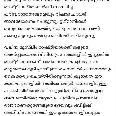
രാഷ്ട്രീയ രീതികൾക്ക് സംഭവിച്ച
പരിവർത്തനങ്ങളെയും റിഷാദ് ചൗധരി
അവലോകനം ചെയ്യുന്നു. ഉഥ്മാനികൾ
മുഗളന്മാരുടെ തകർച്ചയെ എങ്ങനെ നോക്കി
കണ്ടു എന്നും അദ്ദേഹം വിശദീകരിക്കുന്നു,
വലിയ മുസ്‌ലിം രാഷ്ട്രീയശക്തികളുടെ
തകർച്ചയോടെ വിവിധ പ്രദേശങ്ങളിൽ ഇസ്ലാമിക
രാഷ്ട്രീയ സാംസ്കാരിക മേഖലകളിൽ വന്ന
മാറ്റത്തെക്കുറിച്ചാണ് ഈ രചനയിൽ പ്രധാനമായും
കൈകാര്യം ചെയ്തിരിക്കുന്നത്. കൂടാതെ ഈ
കാലഘട്ടങ്ങളിൽ ദക്ഷിണേഷ്യൻ ഭാഗങ്ങളിലുള്ള
ഹജ്ജ് തീർത്ഥാടകർക്കു ഉഥ്മാനികളുമായുള്ള
ബന്ധത്തിൻറെ ആഴവും പുതിയ പ്രാദേശിക
രാജഭരണകൂടങ്ങളുടെ ഉദയവും ബ്രിട്ടീഷ്
അധിനിവേശശക്തി ഈ പ്രദേശങ്ങളിലെല്ലാം