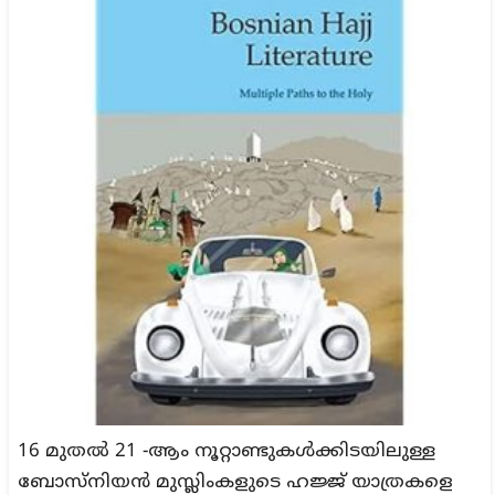
16 മുതൽ 21 -ആം നൂറ്റാണ്ടുകൾക്കിടയിലുള്ള
ബോസ്നിയൻ മുസ്ലിംകളുടെ ഹജ്ജ് യാത്രകളെ