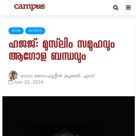
BOOK
REVIEWS
ഹജജ്: മുസ്‌ലിം സമൂഹവും
ആഗോള ബന്ധവും
ഡോ: സൈഫുദ്ദീൻ കുഞ്ഞ്. എസ്
June 22, 2024