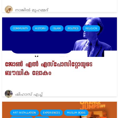
നാജിൽ മുഹമ്മദ്
COMMUNITY
HISTORY
ISLAM
POLITICS
RELIGION
ജോൺ എൽ എസ്‌പോസിറ്റോയുടെ
ബൗദ്ധിക ലോകം
ഷിഹാസ് എച്ച്
ART INSTALLATION
EXPERIENCES
MUSLIM BODIS