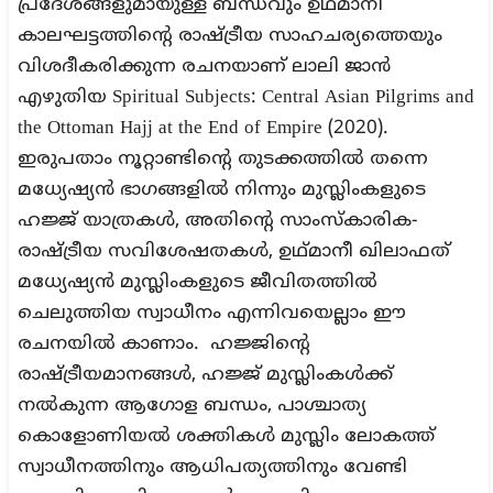
പ്രദേശങ്ങളുമായുള്ള ബന്ധവും ഉഥ്മാനി
കാലഘട്ടത്തിന്റെ രാഷ്ട്രീയ സാഹചര്യത്തെയും
വിശദീകരിക്കുന്ന രചനയാണ്‌ ലാലി ജാൻ
എഴുതിയ Spiritual Subjects: Central Asian Pilgrims and
the Ottoman Hajj at the End of Empire (2020).
ഇരുപതാം നൂറ്റാണ്ടിന്റെ തുടക്കത്തിൽ തന്നെ
മധ്യേഷ്യൻ ഭാഗങ്ങളിൽ നിന്നും മുസ്ലിംകളുടെ
ഹജ്ജ് യാത്രകൾ, അതിൻ്റെ സാംസ്‌കാരിക-
രാഷ്ട്രീയ സവിശേഷതകൾ, ഉഥ്മാനീ ഖിലാഫത്
മധ്യേഷ്യൻ മുസ്ലിംകളുടെ ജീവിതത്തിൽ
ചെലുത്തിയ സ്വാധീനം എന്നിവയെല്ലാം ഈ
രചനയിൽ കാണാം. ഹജ്ജിൻ്റെ
രാഷ്ട്രീയമാനങ്ങൾ, ഹജ്ജ് മുസ്ലിംകൾക്ക്
നൽകുന്ന ആഗോള ബന്ധം, പാശ്ചാത്യ
കൊളോണിയൽ ശക്തികൾ മുസ്ലിം ലോകത്ത്
സ്വാധീനത്തിനും ആധിപത്യത്തിനും വേണ്ടി