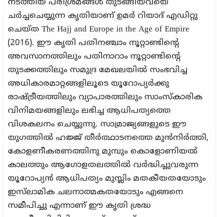
നടത്തിയ പരിശ്രമങ്ങൾ തുടങ്ങിയവയെ
ചർച്ചചെയ്യുന്ന കൃതിയാണ് ഉമർ റിയാദ് എഡിറ്റു
ചെയ്ത The Hajj and Europe in the Age of Empire
(2016). ഈ കൃതി പതിനഞ്ചാം നൂറ്റാണ്ടിൻ്റെ
അവസാനത്തിലും പതിനാറാം നൂറ്റാണ്ടിൻ്റെ
തുടക്കത്തിലും സമുദ്ര മേഖലയിൽ സംഭവിച്ച
അധികാരമാറ്റങ്ങളിലൂടെ യൂറോപ്യർക്കു
രാഷ്ട്രീയത്തിലും വ്യാപാരത്തിലും സാംസ്കാരിക
വിനിമയങ്ങളിലും ലഭിച്ച ആധിപത്യത്തെ
വിശകലനം ചെയ്യുന്നു. സാമ്രാജ്യങ്ങളുടെ ഈ
യുഗത്തിൽ ഹജ്ജ് തീർത്ഥാടനത്തെ മുൻനിർത്തി,
കോളണീകരണത്തിനു മുമ്പും കൊളോണിയൽ
കാലത്തും ആഗോളതലത്തിൽ വർദ്ധിച്ചുവരുന്ന
യൂറോപ്യൻ ആധിപത്യം മുസ്ലിം മതകീയതയോടും
ഇസ്‌ലാമിക ചലനാത്മകതയോടും എങ്ങനെ
സമീപിച്ചു എന്നാണ് ഈ കൃതി ശ്രദ്ധ