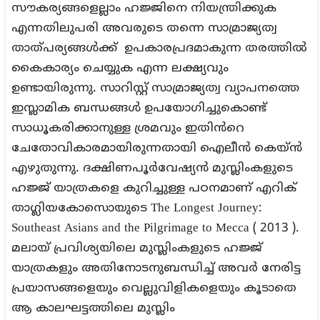
സൗകര്യങ്ങളെല്ലാം ഹജ്ജിനെ നിയന്ത്രിക്കുക
എന്നതിലുപരി അവരുടെ തന്നെ സാമ്രാജ്യത്വ
താത്പര്യങ്ങൾക്ക് ഉപകാരപ്രദമാകുന്ന തരത്തിൽ
കൈകാര്യം ചെയ്യുക എന്ന ലക്ഷ്യവും
ഉണ്ടായിരുന്നു. സാറിസ്റ്റ് സാമ്രാജ്യത്വ വ്യാപനത്തെ
ഇസ്ലാമിക ബന്ധങ്ങൾ ഉപയോഗിച്ചുകൊണ്ട്
സാധൂകരിക്കാനുള്ള ശ്രമവും ഇതിൻറെ
ചേതോവികാരമായിരുന്നതായി ഐലീൻ കെയ്ൻ
എഴുതുന്നു. ദക്ഷിണപൂർവേഷ്യൻ മുസ്ലിംകളുടെ
ഹജ്ജ് യാത്രകളെ കുറിച്ചുള്ള പഠനമാണ് എറിക്
താഗ്ലിയകോസൊയുടെ The Longest Journey:
Southeast Asians and the Pilgrimage to Mecca ( 2013 ).
മലായ് പ്രവിശ്യയിലെ മുസ്ലിംകളുടെ ഹജ്ജ്
യാത്രകളും അതിനോടനുബന്ധിച്ച് അവർ നേരിട്ട
പ്രയാസങ്ങളെയും വെല്ലുവിളികളെയും കൂടാതെ
ആ കാലഘട്ടത്തിലെ മുസ്ലിം