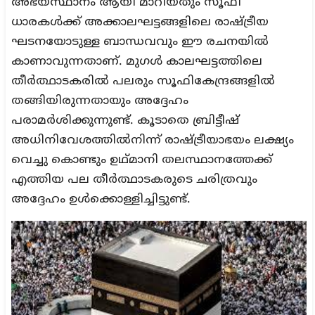
അഭയസ്ഥാനം ആയി മാറിയതും സൂഫി
ധാരകൾക്ക് അക്കാലഘട്ടങ്ങളിലെ രാഷ്ട്രീയ
ഘടനയോടുള്ള ബാന്ധവവും ഈ രചനയിൽ
കാണാവുന്നതാണ്. മുഗൾ കാലഘട്ടത്തിലെ
തീർത്ഥാടകരിൽ പലരും സൂഫികേന്ദ്രങ്ങളിൽ
തങ്ങിയിരുന്നതായും അദ്ദേഹം
പരാമർശിക്കുന്നുണ്ട്. കൂടാതെ ബ്രിട്ടീഷ്
അധിനിവേശത്തിൽനിന്ന് രാഷ്ട്രീയാഭയം ലക്ഷ്യം
വെച്ചു കൊണ്ടും ഉഥ്മാനി തലസ്ഥാനത്തേക്ക്
എത്തിയ പല തീർത്ഥാടകരുടെ ചരിത്രവും
അദ്ദേഹം ഉൾക്കൊള്ളിച്ചിട്ടുണ്ട്.