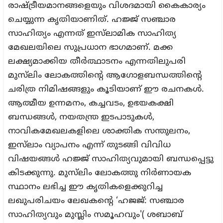
രാഷ്ട്രീയമാനങ്ങളെയും വിശദമായി കൈകാര്യം
ചെയ്യുന്ന കൃതിയാണിത്. ഹജ്ജ് സഞ്ചാര
സാഹിത്യം എന്നത് ഇസ്‌ലാമിക സാഹിത്യ
മേഖലയിലെ സുപ്രധാന ഭാഗമാണ്. മക്ക
ലക്ഷ്യമാക്കിയ തീർത്ഥാടനം എന്നതിലുപരി
മുസ്‌ലിം ലോകത്തിന്റെ ആഗോളബന്ധത്തിന്റെ
ചരിത്ര നിമിഷങ്ങളും കൂടിയാണ് ഈ രചനകൾ.
ആത്മീയ ഉന്നമനം, കച്ചവടം, ഉഭയകക്ഷി
ബന്ധങ്ങൾ, നയതന്ത്ര ഇടപാടുകൾ,
നാവികമേഖലകളിലെ ശാക്തിക സന്തുലനം,
ഇസ്‌ലാം വ്യാപനം എന്ന് തുടങ്ങി വിവിധ
വിഷയങ്ങൾ ഹജ്ജ് സാഹിത്യവുമായി ബന്ധപ്പെട്ടു
കിടക്കുന്നു. മുസ്‌ലിം ലോകത്തു നിർണായക
സ്ഥാനം ലഭിച്ച ഈ കൃതികളെക്കുറിച്ച
ലഖുപരിചയം ലേഖകന്റെ ‘ഹജജ്: സഞ്ചാര
സാഹിത്യവും മുസ്ലിം സമൂഹവും'( ശബാബ്