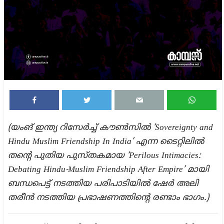
(യംങ് ഇന്ത്യ റിസേർച്ച് കൗൺസിൽ ‘Sovereignty and
Hindu Muslim Friendship In India’ എന്ന ടൈറ്റിലിൽ
തന്റെ പുതിയ പുസ്തകമായ ‘Perilous Intimacies:
Debating Hindu-Muslim Friendship After Empire’ മായി
ബന്ധപെട്ട് നടത്തിയ പരിപാടിയിൽ ഷേർ അലി
തരീൻ നടത്തിയ പ്രഭാഷണത്തിന്റെ രണ്ടാം ഭാഗം.)