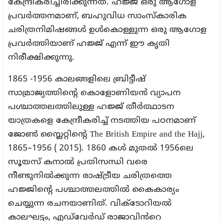
കേന്ദ്രീകരിച്ചിരിക്കുന്നത്. ഹജ്ജ് ഒരു ആഗോള
പ്രവർത്തനമാണ്, ബഹുവിധ സാംസ്‌കാരിക
ചരിത്രനിമിഷങ്ങൾ ഉൾകൊള്ളുന്ന ഒരു ആഗോള
പ്രവർത്തിയാണ് ഹജ്ജ് എന്ന് ഈ കൃതി
നിരീക്ഷിക്കുന്നു.
1865 -1956 കാലങ്ങളിലെ ബ്രിട്ടീഷ്
സാമ്രാജ്യത്തിന്റെ കൊളോണിയൻ വ്യാപന
പശ്ചാത്തലത്തിലുള്ള ഹജ്ജ് തീർത്ഥാടന
യാത്രകളെ കേന്ദ്രീകരിച്ച് നടത്തിയ പഠനമാണ്
ജോൺ സ്ലൈറ്റിന്റെ The British Empire and the Hajj,
1865–1956 ( 2015). 1860 കൾ മുതൽ 1956ലെ
സൂയസ് കനാൽ പ്രതിസന്ധി വരെ
നീണ്ടുനിൽക്കുന്ന രാഷ്ട്രീയ ചരിത്രത്തെ
ഹജ്ജിന്റെ പശ്ചാത്തലത്തിൽ കൈകാര്യം
ചെയ്യുന്ന രചനയാണിത്. വിക്ടോറിയൽ
കാലഘട്ടം, എഡ്‌വേർഡ് രാജാവിൻറെ