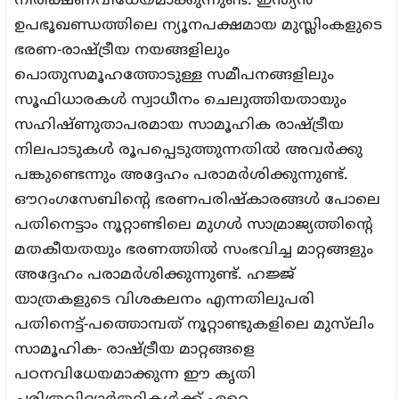
നിരീക്ഷണവിധേയമാക്കുന്നുണ്ട്. ഇന്ത്യൻ
ഉപഭൂഖണ്ഡത്തിലെ ന്യൂനപക്ഷമായ മുസ്ലിംകളുടെ
ഭരണ-രാഷ്ട്രീയ നയങ്ങളിലും
പൊതുസമൂഹത്തോടുള്ള സമീപനങ്ങളിലും
സൂഫിധാരകൾ സ്വാധീനം ചെലുത്തിയതായും
സഹിഷ്ണുതാപരമായ സാമൂഹിക രാഷ്ട്രീയ
നിലപാടുകൾ രൂപപ്പെടുത്തുന്നതിൽ അവർക്കു
പങ്കുണ്ടെന്നും അദ്ദേഹം പരാമർശിക്കുന്നുണ്ട്.
ഔറംഗസേബിന്റെ ഭരണപരിഷ്‌കാരങ്ങൾ പോലെ
പതിനെട്ടാം നൂറ്റാണ്ടിലെ മുഗൾ സാമ്രാജ്യത്തിന്റെ
മതകീയതയും ഭരണത്തിൽ സംഭവിച്ച മാറ്റങ്ങളും
അദ്ദേഹം പരാമർശിക്കുന്നുണ്ട്. ഹജ്ജ്
യാത്രകളുടെ വിശകലനം എന്നതിലുപരി
പതിനെട്ട്-പത്തൊമ്പത് നൂറ്റാണ്ടുകളിലെ മുസ്‌ലിം
സാമൂഹിക- രാഷ്ട്രീയ മാറ്റങ്ങളെ
പഠനവിധേയമാക്കുന്ന ഈ കൃതി