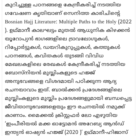
കുറിച്ചുള്ള പഠനങ്ങളെ കേന്ദ്രീകരിച്ച് നടത്തിയ
ഗവേഷണ കൃതിയാണ് സെനിത്ത കാരിചിന്റെ
Bosnian Hajj Literature: Multiple Paths to the Holy (2022
). ഉഥ്മാനീ കാലഘട്ടം മുതൽ ആധുനിക കിഴക്കൻ
യൂറോപ്യൻ ഭാഗങ്ങളിലെ ട്രാവലോഗുകൾ,
റിപ്പോർട്ടുകൾ, ഡയറികുറുപ്പുകൾ, കത്തുകൾ
പഠനങ്ങൾ, കവിതകൾ തുടങ്ങി വിവിധ
മേഖലകളിലെ രേഖകൾ കേന്ദ്രീകരിച്ച് നടത്തിയ
ബോസ്നിയൻ മുസ്ലിംകളുടെ ഹജ്ജ്
അനുഭവങ്ങളെ വിശദമായി പഠിക്കുന്ന ആദ്യ
രചനയാവാം ഇത്. ബാൽക്കൻ പ്രദേശങ്ങളിലെ
മുസ്ലിംകളുടെ മുസ്ലിം പ്രദേശങ്ങളുമായി ബന്ധപ്പെട്ട
ജീവിതാനുഭവങ്ങളെയും ഈ രചനയിൽ നമുക്ക്
കാണാം. മൈക്കൽ ക്രിസ്റ്റഫർ ലോ എഴുതിയ
‘ഇംപീരിയൽ മക്ക ഓട്ടോമൻ അറേബ്യ ആൻഡ്
ഇന്ത്യൻ ഓഷ്യൻ ഹജ്ജ് (2020 )’ ഉഥ്മാനീ-ഹിജാസ്