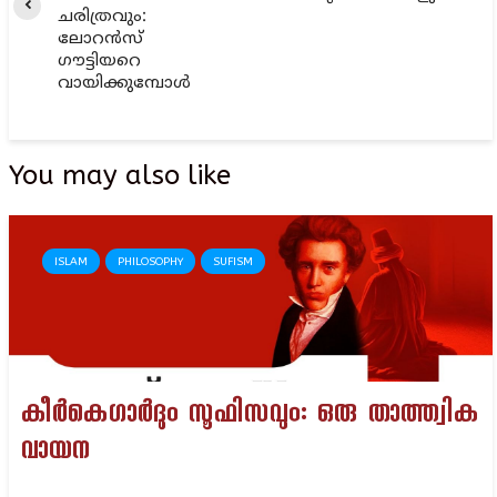
ചരിത്രവും:
ലോറൻസ്
ഗൗട്ടിയറെ
വായിക്കുമ്പോൾ
You may also like
ISLAM
PHILOSOPHY
SUFISM
കീർകെഗാർദും സൂഫിസവും: ഒരു താത്ത്വിക
വായന