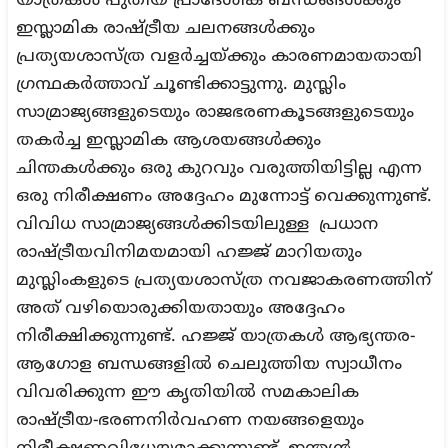
യാത്രകൾ പുതിയ പ്രാദേശിക ബന്ധങ്ങൾക്കും
ഇസ്ലാമിക രാഷ്ട്രീയ ചലനങ്ങൾക്കും
പ്രത്യയശാസ്ത്ര വളർച്ചയ്ക്കും കാരണമായതായി
ഗ്രന്ഥകർത്താവ് ചൂണ്ടിക്കാട്ടുന്നു. മുസ്ലിം
സാമ്രാജ്യങ്ങളുടെയും രാജഭരണകൂടങ്ങളുടെയും
തകർച്ച ഇസ്ലാമിക ആശയങ്ങൾക്കും
ചിന്തകൾക്കും ഒരു കുറവും വരുത്തിയിട്ടില്ല എന്ന
ഒരു നിരീക്ഷണം അദ്ദേഹം മുന്നോട്ട് വെക്കുന്നുണ്ട്.
വിവിധ സാമ്രാജ്യങ്ങൾക്കിടയിലുള്ള പ്രധാന
രാഷ്ട്രീയവിനിമയമായി ഹജ്ജ് മാറിയതും
മുസ്ലിംകളുടെ പ്രത്യയശാസ്ത്ര നവജാകരണത്തിന്
അത് വഴിയൊരുക്കിയതായും അദ്ദേഹം
നിരീക്ഷിക്കുന്നുണ്ട്. ഹജ്ജ് യാത്രകൾ ആഭ്യന്തര-
ആഗോള ബന്ധങ്ങളിൽ ചെലുത്തിയ സ്വാധീനം
വിവരിക്കുന്ന ഈ കൃതിയിൽ സമകാലിക
രാഷ്ട്രീയ-ഭരണനിർവഹണ നയങ്ങളെയും