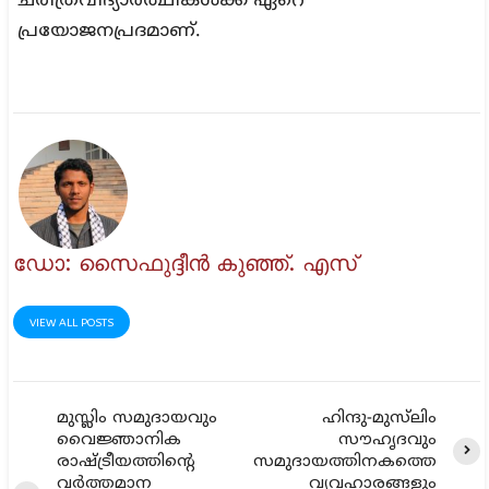
ചരിത്രവിദ്യാർത്ഥികൾക്ക് ഏറെ
പ്രയോജനപ്രദമാണ്.
ഡോ: സൈഫുദ്ദീൻ കുഞ്ഞ്. എസ്
VIEW ALL POSTS
മുസ്ലിം സമുദായവും
ഹിന്ദു-മുസ്‌ലിം
വൈജ്ഞാനിക
സൗഹൃദവും
രാഷ്ട്രീയത്തിന്റെ
സമുദായത്തിനകത്തെ
വർത്തമാന
വ്യവഹാരങ്ങളും