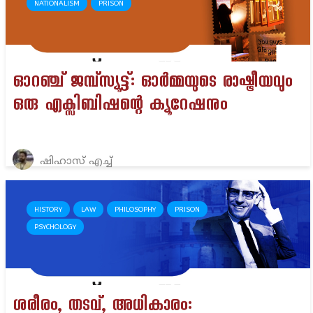
NATIONALISM
PRISON
ഓറഞ്ച് ജമ്പ്സ്യൂട്ട്: ഓർമ്മയുടെ രാഷ്ട്രീയവും
ഒരു എക്സിബിഷന്റെ ക്യൂറേഷനും
ഷിഹാസ് എച്ച്
HISTORY
LAW
PHILOSOPHY
PRISON
PSYCHOLOGY
ശരീരം, തടവ്, അധികാരം: