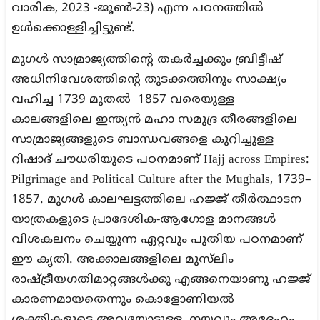
വാരിക, 2023 -ജൂൺ-23) എന്ന പഠനത്തിൽ
ഉൾക്കൊള്ളിച്ചിട്ടുണ്ട്.
മുഗൾ സാമ്രാജ്യത്തിന്റെ തകർച്ചക്കും ബ്രിട്ടീഷ്
അധിനിവേശത്തിന്റെ തുടക്കത്തിനും സാക്ഷ്യം
വഹിച്ച 1739 മുതൽ 1857 വരെയുള്ള
കാലങ്ങളിലെ ഇന്ത്യൻ മഹാ സമുദ്ര തീരങ്ങളിലെ
സാമ്രാജ്യങ്ങളുടെ ബാന്ധവങ്ങളെ കുറിച്ചുള്ള
റിഷാദ് ചൗധരിയുടെ പഠനമാണ് Hajj across Empires:
Pilgrimage and Political Culture after the Mughals, 1739–
1857. മുഗൾ കാലഘട്ടത്തിലെ ഹജ്ജ് തീർത്ഥാടന
യാത്രകളുടെ പ്രാദേശിക-ആഗോള മാനങ്ങൾ
വിശകലനം ചെയ്യുന്ന ഏറ്റവും പുതിയ പഠനമാണ്
ഈ കൃതി. അക്കാലങ്ങളിലെ മുസ്‌ലിം
രാഷ്ട്രീയഗതിമാറ്റങ്ങൾക്കു എങ്ങനെയാണു ഹജ്ജ്
കാരണമായതെന്നും കൊളോണിയൽ
ശക്തികളുടെ അവയോടുള്ള നയവും അദ്ദേഹം