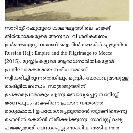
സാറിസ്റ്റ് റഷ്യയുടെ കാലഘട്ടത്തിലെ ഹജ്ജ്
തീർത്ഥാടകരുടെ അനുഭവ വിശദീകരണം
ഉൾക്കൊള്ളുന്നതാണ് ഐലീൻ കെയ്ൻ എഴുതിയ
Russian Hajj: Empire and the Pilgrimage to Mecca
(2015). മുസ്ലിംകളുടെ ആരാധനാരീതികളോട്
പ്രതിലോമകരമായ സമീപനമാണ്
സ്വീകരിച്ചിരുന്നതെങ്കിലും മുസ്ലിം ലോകവുമായുള്ള
രാഷ്ട്രീയബന്ധം സാമ്രാജ്യത്തിന്
ഉപകാരപ്രദമാകും എന്നു ബോധ്യപ്പെട്ട സാറിസ്റ്റ്
ഭരണകൂടം ഹജ്ജിനെ പ്രധാന നയതന്ത്ര
മാധ്യമമായി ഉപയോഗപ്പെടുത്താൻ തുടങ്ങിയെന്നു
ഐലീൻ കെയ്ൻ നിരീക്ഷിക്കുന്നു. സാറിസ്റ്റ് റഷ്യ
ഹജ്ജുമായി ബന്ധപ്പെട്ടുണ്ടാക്കിയ അടിയന്തര