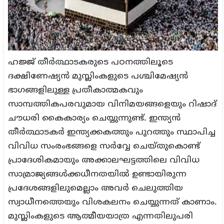
ഹജ്ജ് തീർത്ഥാടകരുടെ പഠനത്തിലൂടെ
ദക്ഷിണേഷ്യൻ മുസ്ലിംകളുടെ പശ്ചിമേഷ്യൻ
ഭാഗങ്ങളിലുള്ള പ്രതീകാത്മകവും
സാമ്പത്തികപരവുമായ വിനിമയങ്ങളെയും റിഷാദ്
ചൗധരി കൈകാര്യം ചെയ്യുന്നുണ്ട്. ഇന്ത്യൻ
തീർത്ഥാടകർ ഇന്ത്യക്കകത്തും പുറത്തും സ്ഥാപിച്ച
വിവിധ സംരംഭങ്ങളെ സർവ്വേ ചെയ്തുകൊണ്ട്
പ്രാദേശികമായും അക്കാലഘട്ടത്തിലെ വിവിധ
സാമ്രാജ്യങ്ങൾക്കധീനതയിൽ ഉണ്ടായിരുന്ന
പ്രദേശങ്ങളിലുമെല്ലാം അവർ ചെലുത്തിയ
സ്വാധീനത്തെയും വിശകലനം ചെയ്യുന്നത് കാണാം.
മുസ്ലിംകളുടെ ആത്മീയയാത്ര എന്നതിലുപരി