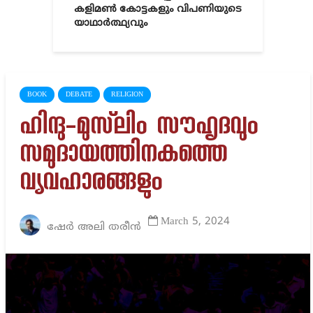
കളിമൺ കോട്ടകളും വിപണിയുടെ
യാഥാർത്ഥ്യവും
BOOK
DEBATE
RELIGION
ഹിന്ദു-മുസ്‌ലിം സൗഹൃദവും
സമുദായത്തിനകത്തെ
വ്യവഹാരങ്ങളും
March 5, 2024
ഷേർ അലി തരീൻ