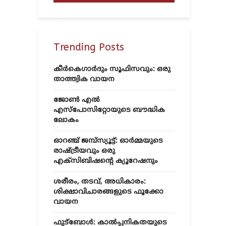
Trending Posts
കീർകെഗാർദും സൂഫിസവും: ഒരു
താത്ത്വിക വായന
ജോൺ എൽ
എസ്‌പോസിറ്റോയുടെ ബൗദ്ധിക
ലോകം
ഓറഞ്ച് ജമ്പ്സ്യൂട്ട്: ഓർമ്മയുടെ
രാഷ്ട്രീയവും ഒരു
എക്സിബിഷന്റെ ക്യൂറേഷനും
ശരീരം, തടവ്, അധികാരം:
ശിക്ഷാവിചാരങ്ങളുടെ ഫൂക്കോ
വായന
ഫുട്ബോൾ: കാൽപ്പനികതയുടെ