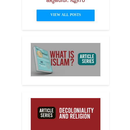
കുഞ്ഞ്. എസ്
VIEW ALL POSTS