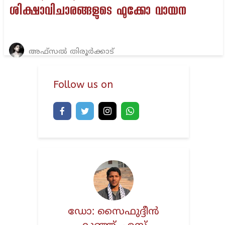
ശിക്ഷാവിചാരങ്ങളുടെ ഫൂക്കോ വായന
അഫ്സൽ തിരൂർക്കാട്
Follow us on
ഡോ: സൈഫുദ്ദീൻ