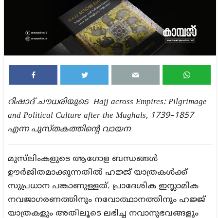
റിഷാദ് ചൗധരിയുടെ Hajj across Empires: Pilgrimage
and Political Culture after the Mughals, 1739–1857
എന്ന പുസ്തകത്തിൻ്റെ വായന
മുസ്‌ലിംകളുടെ ആഗോള ബന്ധങ്ങൾ
ഊർജിതമാക്കുന്നതിൽ ഹജ്ജ് യാത്രകൾക്ക്
സുപ്രധാന പങ്കാണുള്ളത്. പ്രാദേശിക ഇസ്ലാമിക
നവജാഗരണത്തിനും നവോത്ഥാനത്തിനും ഹജ്ജ്
യാത്രകളും അതിലൂടെ ലഭിച്ച നവാനുഭവങ്ങളും