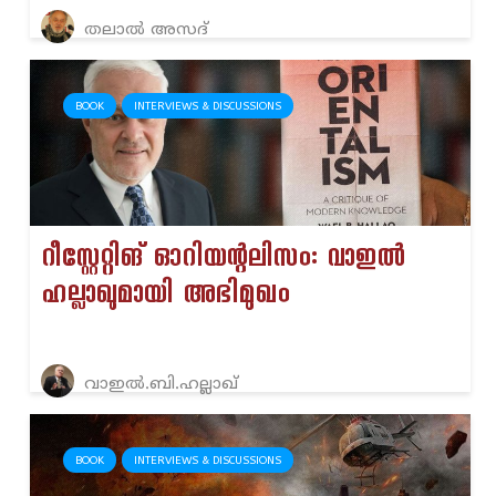
തലാൽ അസദ്
BOOK
INTERVIEWS & DISCUSSIONS
റീസ്റ്റേറ്റിങ് ഓറിയന്റലിസം: വാഇൽ
ഹല്ലാഖുമായി അഭിമുഖം
വാഇല്‍.ബി.ഹല്ലാഖ്
BOOK
INTERVIEWS & DISCUSSIONS