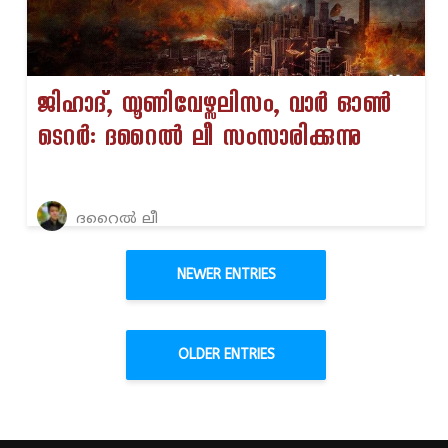
ജിഹാദ്, യൂണിവേഴ്സലിസം, വാർ ഓൺ
ടെറർ: ദറൈൽ ലീ സംസാരിക്കുന്നു
ദറൈൽ ലീ
NEWER ENTRIES
OLDER ENTRIES