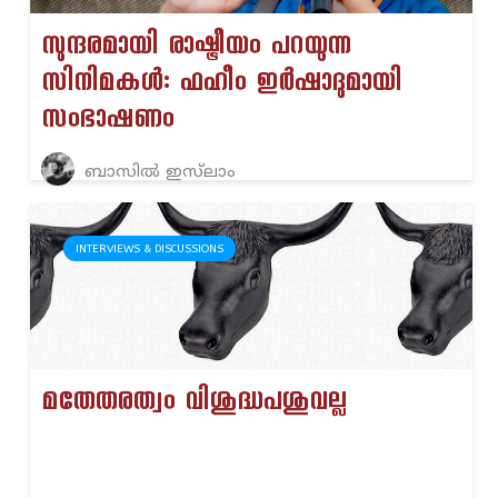
സുന്ദരമായി രാഷ്ട്രീയം പറയുന്ന
സിനിമകൾ: ഫഹീം ഇർഷാദുമായി
സംഭാഷണം
ബാസിൽ ഇസ്‌ലാം
INTERVIEWS & DISCUSSIONS
മതേതരത്വം വിശുദ്ധപശുവല്ല