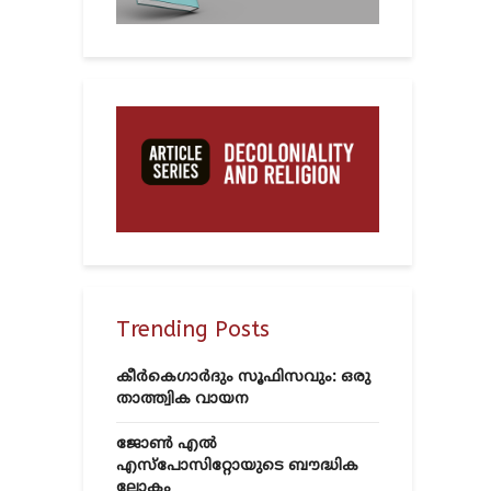
Trending Posts
കീർകെഗാർദും സൂഫിസവും: ഒരു
താത്ത്വിക വായന
ജോൺ എൽ
എസ്‌പോസിറ്റോയുടെ ബൗദ്ധിക
ലോകം