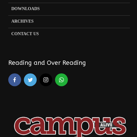
2026: കേരളം ചിന്തിച്ചതും
ലഭിച്ചതും
May 23, 2026
സജീദ് ഖാലിദ്