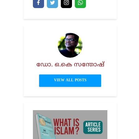
ഡോ. ഒ.കെ സന്തോഷ്
VIEW ALL POSTS