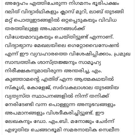
അദ്ദേഹം എത്തിചേരുന്ന നിഗമനം ഭൂരിപക്ഷം
ദലിത് വിദ്യാർഥികളും ക്ലാസ് മുറി, ലാബ് തുടങ്ങി
മറ്റ് പൊതുഇടങ്ങളിൽ ഒറ്റപ്പെടുകയും വിവിധ
തരത്തിലുള്ള അപമാനങ്ങൾക്ക്
വിധേയമാവുകയും ചെയ്തിട്ടുണ്ട് എന്നാണ്.
വിദ്യാഭ്യാസ മേഖലയിലെ ഗെറ്റോവൈസേഷൻ
എന്ന് ഈ വ്യവഹാരത്തെ വിശേഷിപ്പിക്കാം. പ്രമുഖ
സാമ്പത്തിക ശാസ്ത്രജ്ജനും സാമൂഹ്യ
നിരീക്ഷകനുമായിരുന്ന അന്തരിച്ച, എം.
കുഞ്ഞാമന്റെ
എതിര്
എന്ന ആത്മകഥയിൽ
സ്കൂൾ, കോളേജ്, സർവകലാശാല തുടങ്ങിയ
വ്യത്യസ്ത സ്ഥാപനങ്ങളിൽ നിന്ന് തനിക്ക്
നേരിടേണ്ടി വന്ന പൊള്ളുന്ന അനുഭവങ്ങളും
അപമാനങ്ങളും വിശദീകരിച്ചിട്ടുണ്ട്. ഈ
ലേഖകനും ഡോ. എം.ബി. മനോജും ചേർന്ന്
എഴുതിയ ചെങ്ങറഭൂമി സമരനായിക സെലീന