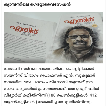
ക്യാമ്പസിലെ ഗെറ്റോവൈസേഷൻ
ഡൽഹി സർവകലാശാലയിലെ പൊളിറ്റിക്കൽ
സയൻസ് വിഭാഗം പ്രൊഫസർ എൻ. സുകുമാർ
നടത്തിയ ഒരു പഠനം പരിശോധിക്കുന്നത് ഈ
സാഹചര്യത്തിൽ പ്രസക്തമാണ്. അറുനൂറ് ദലിത്
വിദ്യാർഥികളിൽനിന്ന് (188 പെൺകുട്ടികൾ, 412
ആൺകുട്ടികൾ ) ശേഖരിച്ച ഡേറ്റയിൽനിന്നും