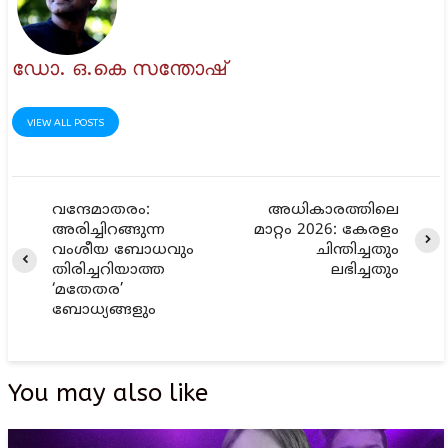
ഡോ. ഒ.കെ സന്തോഷ്
VIEW ALL POSTS
വന്ദേമാതരം:
അധികാരത്തിലെ
അരിച്ചിറങ്ങുന്ന
മാറ്റം 2026: കേരളം
വംശീയ ബോധവും
ചിന്തിച്ചതും
തിരിച്ചറിയാത്ത
ലഭിച്ചതും
‘മതേതര’
ബോധ്യങ്ങളും
You may also like