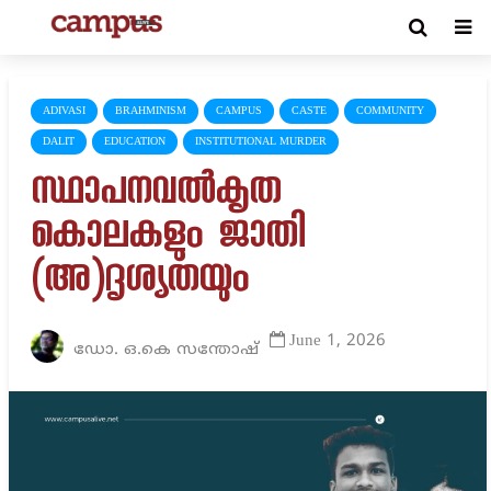
ADIVASI
BRAHMINISM
CAMPUS
CASTE
COMMUNITY
DALIT
EDUCATION
INSTITUTIONAL MURDER
സ്ഥാപനവൽകൃത
കൊലകളും ജാതി
(അ)ദൃശ്യതയും
June 1, 2026
ഡോ. ഒ.കെ സന്തോഷ്