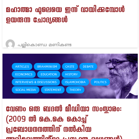
മഹാത്മാ ഫൂലെയെ ഇന്ന് വായിക്കുമ്പോൾ
ഉയരുന്ന ചോദ്യങ്ങൾ
പല്ലികൊണ്ഡ മണികണ്ട
ARTICLES
BRAHMINISM
CASTE
DEBATE
ECONOMICS
EDUCATION
HISTORY
INTERVIEWS & DISCUSSIONS
ISLAMOHOBIA
POLITICS
SOCIAL MEDIA
STATEMENT
THEORY
വേണം ഒരു ബദൽ മീഡിയാ സംസ്കാരം:
(2009 ൽ കെ.കെ കൊച്ച്
പ്രബോധനനത്തിന് നൽകിയ