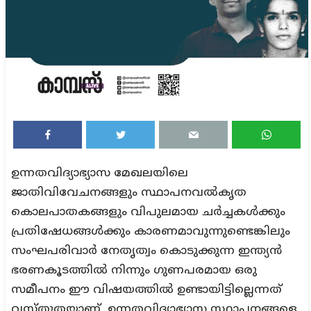
ഉന്നതവിദ്യാഭ്യാസ മേഖലയിലെ
ജാതിവിവേചനങ്ങളും സ്ഥാപനവൽകൃത
കൊലപാതകങ്ങളും വിപുലമായ ചർച്ചകൾക്കും
പ്രതിഷേധങ്ങൾക്കും കാരണമാവുന്നുണ്ടെങ്കിലും
സംഘപരിവാർ നേതൃത്വം കൊടുക്കുന്ന ഇന്ത്യൻ
ഭരണകൂടത്തിൽ നിന്നും ഗുണപരമായ ഒരു
സമീപനം ഈ വിഷയത്തിൽ
ഉണ്ടായിട്ടില്ലെന്നത്
വസ്തുതയാണ്. ഉന്നതവിദ്യാഭ്യാസ സ്ഥാപനങ്ങളെ