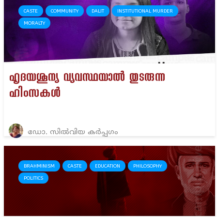
CASTE
COMMUNITY
DALIT
INSTITUTIONAL MURDER
MORALTY
ഹൃദയശൂന്യ വ്യവസ്ഥയാൽ തുടരുന്ന
ഹിംസകൾ
ഡോ. സിൽവിയ കർപ്പഗം
BRAHMINISM
CASTE
EDUCATION
PHILOSOPHY
POLITICS