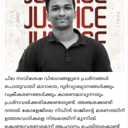
ചില സവിശേഷ വിഭാഗങ്ങളുടെ പ്രശ്നങ്ങൾ
പൊതുവായി മാറാതെ, ദുർവ്യാഖ്യാനങ്ങൾക്കും
വക്രീകരണങ്ങൾക്കും കാരണമാവുന്നതും
പ്രശ്നവൽക്കരിക്കേണ്ടതുണ്ട്. അഞ്ചരക്കണ്ടി
ദന്തൽ കോളേജിലെ നിധിൻ രാജിന്റെ മരണത്തിന്
ഉത്തരവാദികളെ നിയമത്തിന് മുന്നിൽ
കൊണ്ടുവരണമെന്ന് ആഹ്വാനം ചെയ്തുകൊണ്ട്