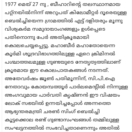
1977 മെയ് 27 നു , ബീഹാറിന്റെ തലസ്ഥാനമായ
പറ്റ്നയിൽനിന്ന് അറുപത് കിലോമീറ്റർ ദൂരെയുള്ള
ബെൽച്ചിയെന്ന ഗ്രാമത്തിൽ എട്ട് ദളിതരും മൂന്നു
വിശ്വകർമ സമുദായാംഗങ്ങളും ഉൾപ്പെടെ
പതിനൊന്നു പേർ അതിക്രൂരമായി
കൊലചെയ്യപ്പെട്ടു. മഹാബീർ മഹാതോയെന്ന
കൂർമി ശൂദ്രവിഭാഗത്തിലുള്ള ഏറെ ക്രിമിനൽ
പശ്ചാത്തലമുള്ള ഗുണ്ടയുടെ നേതൃത്വത്തിലാണ്
ക്രൂരമായ ഈ കൊലപാതകങ്ങൾ നടന്നത്.
അതേവർഷം ജൂൺ പതിമൂന്നിന്, സി.പി.ഐ
നേതാവും കോയമ്പത്തൂർ പാർലമെന്റിൽ നിന്നുള്ള
അംഗവുമായ പാർവതി കൃഷ്ണൻ ഈ വിഷയം
ലോക് സഭയിൽ ഉന്നയിച്ചപ്പോൾ അന്നത്തെ
ആഭ്യന്തരമന്ത്രി ചരൺ സിംഗ് ബെൽച്ചി
കൂട്ടക്കൊല രണ്ട് ഗുണ്ടാസംഘങ്ങൾ തമ്മിലുള്ള
സംഘട്ടനത്തിൽ സംഭവിച്ചതാണെന്നും അതിൽ