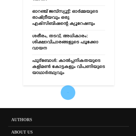
ഓറഞ്ച് ജമ്പ്സ്യൂട്ട്: ഓർമ്മയുടെ
രാഷ്ട്രീയവും ഒരു
എക്സിബിഷന്റെ ക്യൂറേഷനും
ശരീരം, തടവ്, അധികാരം:
ശിക്ഷാവിചാരങ്ങളുടെ ഫൂക്കോ
വായന
ഫുട്ബോൾ: കാൽപ്പനികതയുടെ
കളിമൺ കോട്ടകളും വിപണിയുടെ
യാഥാർത്ഥ്യവും
COMMUNITY
DALIT
FASCISM
HINDUTWA
ISLAMOPHOBIA
KERALA
POLITICS
അധികാരത്തിലെ മാറ്റം