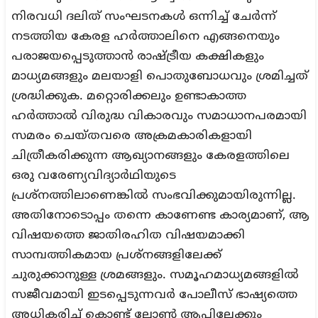
നിരവധി ദലിത് സംഘടനകൾ ഒന്നിച്ച് ചേർന്ന്
നടത്തിയ കേരള ഹർത്താലിനെ എങ്ങനെയും
പരാജയപ്പെടുത്താൻ രാഷ്ട്രീയ കക്ഷികളും
മാധ്യമങ്ങളും മലയാളി പൊതുബോധവും ശ്രമിച്ചത്
ശ്രദ്ധിക്കുക. മറ്റൊരിക്കലും ഉണ്ടാകാത്ത
ഹർത്താൽ വിരുദ്ധ വികാരവും സമാധാനപരമായി
സമരം ചെയ്തവരെ അക്രമകാരികളായി
ചിത്രീകരിക്കുന്ന ആഖ്യാനങ്ങളും കേരളത്തിലെ
ഒരു വരേണ്യവിദ്യാർഥിയുടെ
പ്രശ്നത്തിലാണെങ്കിൽ സംഭവിക്കുമായിരുന്നില്ല.
അതിനോടൊപ്പം തന്നെ കാണേണ്ട കാര്യമാണ്, ആ
വിഷയത്തെ ജാതിരഹിത വിഷയമാക്കി
സാമ്പത്തികമായ പ്രശ്നങ്ങളിലേക്ക്
ചുരുക്കാനുള്ള ശ്രമങ്ങളും. സമൂഹമാധ്യമങ്ങളിൽ
സജീവമായി ഇടപ്പെടുന്നവർ പോലീസ് ഭാഷ്യത്തെ
അധികരിച്ച് കൊണ്ട് ലോൺ ആപ്പിലേക്കും