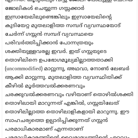
എന്നത്. കൂടുതലും വീട്ടു ജോലി പോലുള്ള ചെറിയ
ജോലികൾ ചെയ്യുന്ന ഗസ്സക്കാർ
ഇസ്രായേലിലുണ്ടെങ്കിലും ഇസ്രായേലിന്റെ
കുടിയേറ്റ മുതലാളിത്ത സമ്പദ് വ്യവസ്ഥയോട്
ചേർന്ന് ഗസ്സൻ സമ്പദ് വ്യവസ്ഥയെ
പരിവർത്തിപ്പിക്കാൻ പോന്നത്രയും
ശക്തിയുള്ളവരല്ല ഇവർ. ഇത് ഗസ്സയുടെ
തൊഴിലിനെ ഉപഭോഗമൂല്യമില്ലാത്തതാക്കി
(uncommodified) മാറ്റുന്നു, അഥവാ, നോൺ ലേബർ
ആക്കി മാറ്റുന്നു. മുതലാളിത്ത വ്യവസ്ഥിതിക്ക്
കീഴിൽ മൂർത്തവൽക്കരണവും
ചരക്കുവൽക്കരണവും വഴിയാണ് തൊഴിൽശക്തി
തൊഴിലായി മാറുന്നത് എങ്കിൽ, ഗസ്സയിലേത്
തൊഴിലില്ലാത്ത തൊഴിലാളികളായി മാറുന്നു. ഈ
സാഹചര്യത്തെ ഉല്പാദിപ്പിക്കുന്നത് ഗസ്സൻ
പരമാധികാരമാണ് എന്നതാണ്