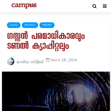
GAZZA
POLITICS
THEORY
ഗസ്സൻ പരമാധികാരവും
ടണൽ ക്യാപ്പിറ്റലും
March 28, 2024
മാരിയ സിദ്ദീഖി