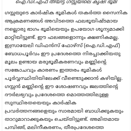
ഐ.ഡി.എഫ് തീയിട്ട ഗസ്സയിലെ കൃഷി ഭൂമി
ഗസ്സയുടെ കാർഷിക ഭൂമികൾ തകർത്ത സൈനിക
ആക്രമണങ്ങൾ അവിടത്തെ ഫലഭൂയിഷ്ടമായ
നല്ലൊരു ഭാഗം ഭൂമിയെയും ഉപയോഗ ശൂന്യമാക്കി
മാറ്റിയിട്ടുണ്ട്. ഈ ഫലങ്ങളൊന്നും ക്ഷണികമല്ല.
ഇസ്രായേലി ഡിഫൻസ് ഫോഴ്‌സ് (ഐ.ഡി.എഫ്)
ബോധപൂർവം ഈ പ്രദേശത്തെ നിരപ്പാക്കിയതു
മൂലം ഉണ്ടായ മരുഭൂമീകരണവും മണ്ണിന്റെ
സങ്കോചവും കാരണം ഇത്തരം ഭൂമികൾ
പൂർവ്വസ്ഥിതിയിലേക്ക് വീണ്ടെടുക്കാൻ കഴിയില്ല.
ഗസ്സൻ മണ്ണിന്റെ ഈ ശോഷണവും ജലത്തിന്റെ
ദൗർലഭ്യവും പ്രദേശത്തെ മൊത്തത്തിലുള്ള
സുസ്ഥിരതയെയും കാർഷിക
പ്രവർത്തനങ്ങളെയും സാരമായി ബാധിക്കുകയും
താറുമാറാക്കുകയും ചെയ്തിട്ടുണ്ട്. അമിതമായ
പമ്പിങ്ങ്, മലിനീകരണം, തീരപ്രദേശത്തെ