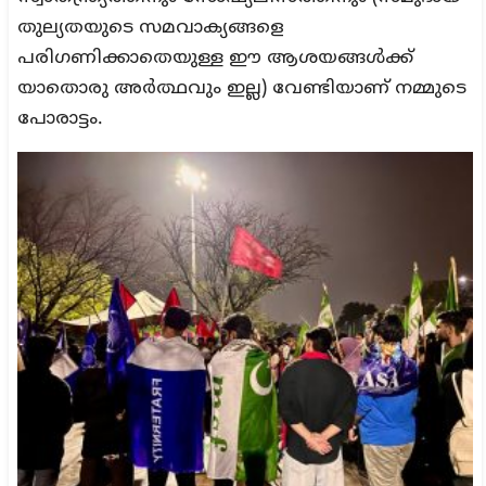
തുല്യതയുടെ സമവാക്യങ്ങളെ
പരിഗണിക്കാതെയുള്ള ഈ ആശയങ്ങൾക്ക്
യാതൊരു അർത്ഥവും ഇല്ല) വേണ്ടിയാണ് നമ്മുടെ
പോരാട്ടം.