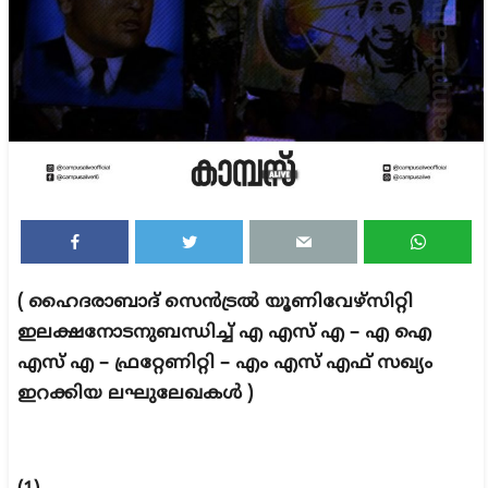
( ഹൈദരാബാദ് സെൻട്രൽ യൂണിവേഴ്സിറ്റി
ഇലക്ഷനോടനുബന്ധിച്ച് എ എസ് എ – എ ഐ
എസ് എ – ഫ്രറ്റേണിറ്റി – എം എസ് എഫ് സഖ്യം
ഇറക്കിയ ലഘുലേഖകൾ )