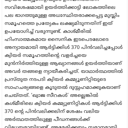
സവിശേഷമായി ഉയർത്തിക്കാട്ടി ലോകത്തിലെ
പല ഭാഗത്തുമുള്ള അധഃസ്ഥിതരാക്കപ്പെട്ട മുസ്ലിം
സമൂഹത്തെ പ്രത്യേകം ലക്ഷ്യമിടുന്നതിന് ഇത്
ഉപയോഗിച്ച് വരുന്നുണ്ട്. കാശ്മീരിൽ
ഹിംസാത്മകമായ സൈനിക ഇടപെടലോടെ
അന്യായമായി ആർട്ടിക്കിൾ 370 പിൻവലിച്ചപ്പോൾ
ക്വിയർ സമൂഹത്തിന്റെ വളർച്ചയെ
മുൻനിർത്തിയുള്ള ആഖ്യാനങ്ങൾ ഉയർത്തിയാണ്
അവർ തങ്ങളെ ന്യായീകരിച്ചത്. യാഥാർത്ഥത്തിൽ
പ്രസ്തുത നടപടി ക്വിയർ കമ്മ്യൂണിറ്റിയുടെ
സാഹചര്യങ്ങളെ കൂടുതൽ ദുസ്സഹമാക്കുകയാണ്
ചെയ്തത്. ‘ഖ്വാജ സീറകൾ’ അല്ലെങ്കിൽ
കശ്മീരിലെ ക്വിയർ കമ്മ്യുണിറ്റികൾ ആർട്ടിക്കിൾ
370 ന്റെ പിൻവലിക്കലിന് ശേഷം വലിയ
അർത്ഥതത്തിലുള്ള പീഡനങ്ങൾക്ക്
വിധേയമായിട്ടുണ്ട്. അമേരിക്കയും സമാനമായി