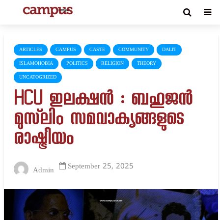
ARTICLES
CAMPUS
CASTE
COMMUNITY
DALIT
ISLAMOHOBIA
POLITICS
RELIGION
THEORY
UNCATOGRIZED
HCU ഇലക്ഷൻ : ബഹുജൻ
മുസ്‌ലിം സമവാക്യങ്ങളുടെ
രാഷ്ട്രീയം
September 25, 2025
Admin