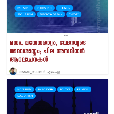
PALESTINE
PHILOSOPHY
RELIGION
SECULARISM
THEOLOGY OF PAIN
THEORY
മതം, മതേതരത്വം, വേദനയുടെ
ദൈവശാസ്ത്രം; ചില അസദിയൻ
ആലോചനകൾ
അബൂബക്കർ എം.എ
MODERNITY
PHILOSOPHY
POLITICS
RELIGION
SECULARISM