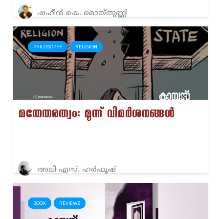
ഷഹീൻ കെ. മൊയ്തുണ്ണി
PHILOSOPHY
RELIGION
മതേതരത്വം: മൂന്ന് വിമർശനങ്ങൾ
അലി എസ്. ഹർഫൂഷ്
BOOK
REVIEWS