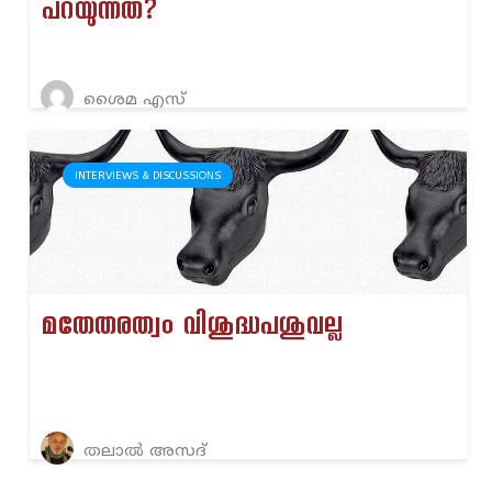
പറയുന്നത്?
ശൈമ എസ്
INTERVIEWS & DISCUSSIONS
മതേതരത്വം വിശുദ്ധപശുവല്ല
തലാൽ അസദ്