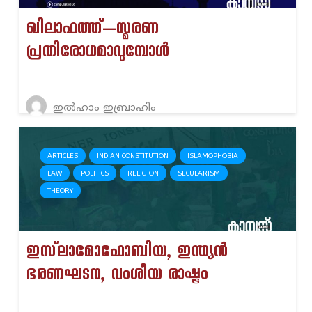
ഖിലാഫത്ത്—സ്മരണ
പ്രതിരോധമാവുമ്പോൾ
ഇൽഹാം ഇബ്രാഹിം
ARTICLES
INDIAN CONSTITUTION
ISLAMOPHOBIA
LAW
POLITICS
RELIGION
SECULARISM
THEORY
ഇസ്‌ലാമോഫോബിയ, ഇന്ത്യൻ
ഭരണഘടന, വംശീയ രാഷ്ട്രം