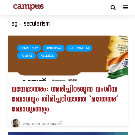
Tag - secularism
COMMUNITY
HINDUTWA
NATIONALISM
POLITICS
RELIGION
വന്ദേമാതരം: അരിച്ചിറങ്ങുന്ന വംശീയ
ബോധവും തിരിച്ചറിയാത്ത ‘മതേതര’
ബോധ്യങ്ങളും
ഷഫാഖ് കക്കോടി