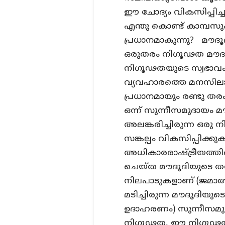
ഈ ചോദ്യം വികസിപ്പിച്ച
എന്തു കൊണ്ട് കാമ്പസു
പ്രധാനമാകുന്നു? മൗദൂദ
ഒരുതരം നിഗൂഢത മൗദൂദ
നിഗൂഢതയുടെ സ്വഭാവം സ
വ്യവഹാരത്തെ മനസിലാക്
പ്രധാനമായും രണ്ടു ത
ഒന്ന് സുന്നീസമുദായം 
അലങ്കരിച്ചിരുന്ന ഒരു
സങ്കല്പം വികസിപ്പിക
അധികാരരാഷ്ട്രീയത്തിന്
ചെയ്ത മൗദൂദിയുടെ ത
നിലപാടുകളാണ് (ജമാഅത്
മടിച്ചിരുന്ന മൗദൂദിയുട
ഉദാഹരണം) സുന്നീസമുദായ
നിഗൂഢത. ഈ നിഗൂഢത 