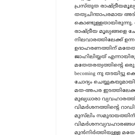
പ്രസ്തുത രാഷ്ട്രീയമൂ
തത്വചിന്താപരമായ അട
കൊണ്ടുള്ളതായിരുന്ന
രാഷ്ട്രീയ മൂല്യങ്ങളെ 
നിലവാരത്തിലേക്ക് ഉന
ഉദാഹരണത്തിന് മതേതരത്
ജാഹിലിയ്യത് എന്നായിരു
മതേതരത്വത്തിന്റെ ഒരു b
becoming നു തടയിട്ട
ചോദ്യം ചെയ്യുകയുമായിര
മത-അപര ഇടത്തിലേക്ക് മ
മുഖ്യധാരാ വ്യവഹാരത്തി
വിമര്‍ശനത്തിന്റെ റാഡി
മുസ്‌ലിം സമുദായത്തിന
വിമര്‍ശനവ്യവഹാരങ്ങള
മുന്‍നിര്‍ത്തിയുള്ള 