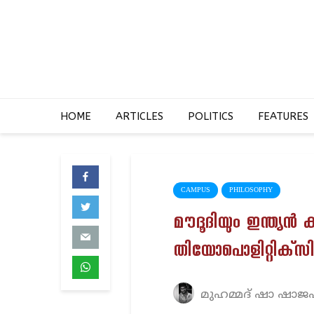
HOME
ARTICLES
POLITICS
FEATURES
CAMPUS
PHILOSOPHY
മൗദൂദിയും ഇന്ത്യന്‍ 
തിയോപൊളിറ്റിക്‌സി
മുഹമ്മദ് ഷാ ഷാ