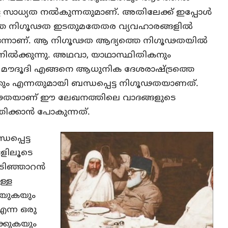
സാധ്യത നല്‍കുന്നതുമാണ്. അതിലേക്ക് ഇപ്പോള്‍
ത്തെ നിഗൂഢത ഇടതുമതേതര വ്യവഹാരങ്ങളില്‍
ട്ട ഒന്നാണ്. ആ നിഗൂഢത ആദ്യത്തെ നിഗൂഢതയില്‍
 നില്‍ക്കുന്നു. അഥവാ, യാഥാസ്ഥിതികനും
മൗദൂദി എങ്ങനെ ആധുനിക ദേശരാഷ്ട്രത്തെ
കും എന്നതുമായി ബന്ധപ്പെട്ട നിഗൂഢതയാണത്.
ഢതയാണ് ഈ ലേഖനത്തിലെ വാദങ്ങളുടെ
ിക്കാന്‍ പോകുന്നത്.
പ്പെട്ട
ളിലൂടെ
ിഞ്ഞാറന്‍
ള്ള
ിയുകയും
എന്ന ഒരു
ക്കുകയും