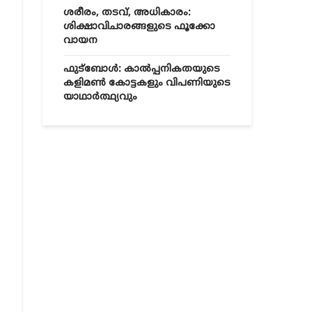
ശരീരം, തടവ്, അധികാരം:
ശിക്ഷാവിചാരങ്ങളുടെ ഫൂക്കോ
വായന
ഫുട്ബോൾ: കാൽപ്പനികതയുടെ
കളിമൺ കോട്ടകളും വിപണിയുടെ
യാഥാർത്ഥ്യവും