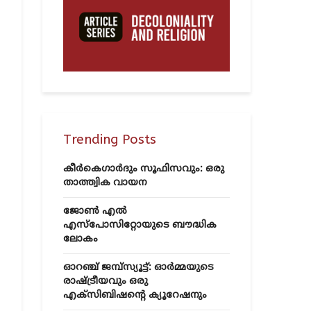
Trending Posts
കീർകെഗാർദും സൂഫിസവും: ഒരു
താത്ത്വിക വായന
ജോൺ എൽ
എസ്‌പോസിറ്റോയുടെ ബൗദ്ധിക
ലോകം
ഓറഞ്ച് ജമ്പ്സ്യൂട്ട്: ഓർമ്മയുടെ
രാഷ്ട്രീയവും ഒരു
എക്സിബിഷന്റെ ക്യൂറേഷനും