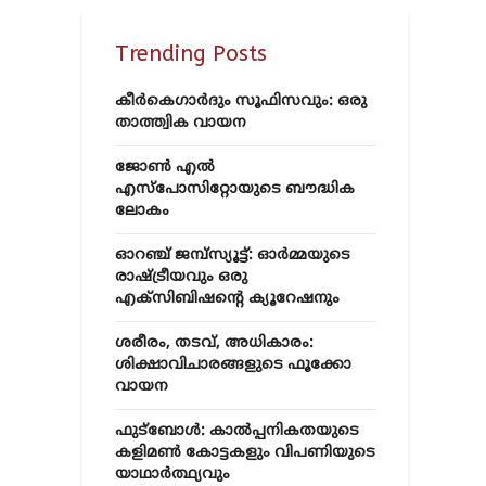
Trending Posts
കീർകെഗാർദും സൂഫിസവും: ഒരു
താത്ത്വിക വായന
ജോൺ എൽ
എസ്‌പോസിറ്റോയുടെ ബൗദ്ധിക
ലോകം
ഓറഞ്ച് ജമ്പ്സ്യൂട്ട്: ഓർമ്മയുടെ
രാഷ്ട്രീയവും ഒരു
എക്സിബിഷന്റെ ക്യൂറേഷനും
ശരീരം, തടവ്, അധികാരം:
ശിക്ഷാവിചാരങ്ങളുടെ ഫൂക്കോ
വായന
ഫുട്ബോൾ: കാൽപ്പനികതയുടെ
കളിമൺ കോട്ടകളും വിപണിയുടെ
യാഥാർത്ഥ്യവും