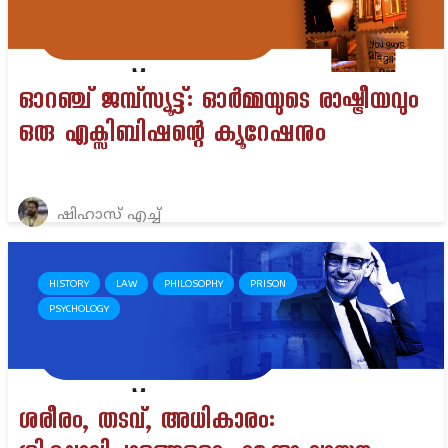
ഓറഞ്ച് ജമ്പ്സ്യൂട്ട്: ഓർമ്മയുടെ രാഷ്ട്രീയവും
ഒരു എക്സിബിഷന്റെ ക്യൂറേഷനും
ഷിഹാസ് എച്ച്
HISTORY
LAW
PHILOSOPHY
PRISON
PSYCHOLOGY
ശരീരം, തടവ്, അധികാരം: