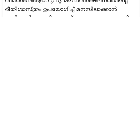
വിമര്‍ശനങ്ങളാവുന്നു. മനോവിശകലനത്തിന്റെ
രീതിശാസ്ത്രം ഉപയോഗിച്ച് മനസിലാക്കാന്‍
ശ്രമിച്ചാല്‍ മൗദൂദി എന്നത് ജമാഅത്തെ ഇസ്ലാമി
എന്ന പില്‍ക്കാലത്തെ
സാമൂഹികധാര്‍മ്മികതയിലേക്ക് (SUPEREGO)
വികസിച്ച രാഷ്ടീയ രൂപീകരണത്തിന്റെ
അടിച്ചമര്‍ത്തപ്പെടേണ്ട ജൈവഘടനയുടെ കേന്ദ്രം
എന്നും തിരിച്ചറിയാനാവും. അതേ മൌദൂദി തന്നെ
ജമാഅത്തെ ഇസ്ലാമിയുടെ പ്ലഷര്‍ പ്രിന്‍സിപ്പിള്‍
ആയി വര്‍ത്തിക്കുകയും ചെയ്യുന്നു. ജമാഅത്തെ
ഇസ്ലാമിയെ ഒരു സബ്ജക്ട് ആയി
മനസിലാക്കിയാല്‍ അതിന്റെ രൂപീകരണത്തെയും
നിലനില്‍പിനെയും പഠിക്കാന്‍ ഫ്രോയിഡ് നമ്മളെ
ഒരുപാട് സഹായിക്കും. ഒരേ സമയം
ജമാഅത്തിന്റെ പ്ലഷര്‍ പ്രിന്‍സിപ്പളും
അടിച്ചമര്‍ത്തപെടേണ്ട ഭൂതവുമായി