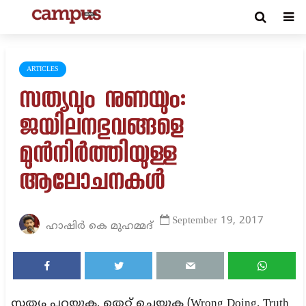
ARTICLES
സത്യവും നുണയും:
ജയിലനഭുവങ്ങളെ
മുന്‍നിര്‍ത്തിയുള്ള
ആലോചനകള്‍
September 19, 2017
ഹാഷിര്‍ കെ മുഹമ്മദ്‌
സത്യം പറയുക, തെറ്റ് ചെയ്യുക (Wrong Doing, Truth