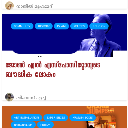
നാജിൽ മുഹമ്മദ്
COMMUNITY
HISTORY
ISLAM
POLITICS
RELIGION
ജോൺ എൽ എസ്‌പോസിറ്റോയുടെ
ബൗദ്ധിക ലോകം
ഷിഹാസ് എച്ച്
ART INSTALLATION
EXPERIENCES
MUSLIM BODIS
NATIONALISM
PRISON