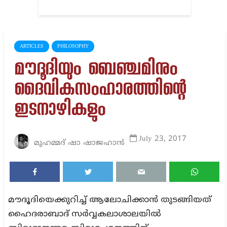
ARTICLES
PHILOSOPHY
മൗദൂദിയും ബെഞ്ചമിനും
ദൈവികസംഹാരത്തിന്റെ
ഇടനാഴികളും
July 23, 2017
മുഹമ്മദ് ഷാ ഷാജഹാൻ
മൗദൂദിയെക്കുറിച്ച് ആലോചിക്കാന്‍ തുടങ്ങിയത്
ഹൈദരാബാദ് സര്‍വ്വകലാശാലയില്‍