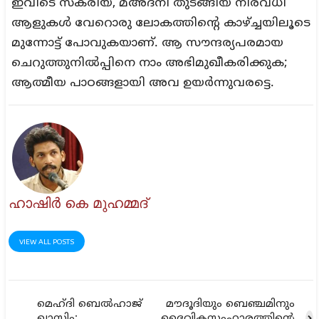
ഇവിടെ സകരിയ, മഅ്ദനി തുടങ്ങിയ നിരവധി
ആളുകള്‍ വേറൊരു ലോകത്തിന്‍റെ കാഴ്ച്ചയിലൂടെ
മുന്നോട്ട് പോവുകയാണ്. ആ സൗന്ദര്യപരമായ
ചെറുത്തുനില്‍പ്പിനെ നാം അഭിമുഖീകരിക്കുക;
ആത്മീയ പാഠങ്ങളായി അവ ഉയര്‍ന്നുവരട്ടെ.
ഹാഷിര്‍ കെ മുഹമ്മദ്‌
VIEW ALL POSTS
മെഹ്ദി ബെല്‍ഹാജ്
മൗദൂദിയും ബെഞ്ചമിനും
ഖാസിം:
ദൈവികസംഹാരത്തിന്റെ