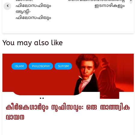
ഫിലോസഫിയും
ഇടനാഴികളും
ആന്റി-
ഫിലോസഫിയും
You may also like
ISLAM
PHILOSOPHY
SUFISM
കീർകെഗാർദും സൂഫിസവും: ഒരു താത്ത്വിക
വായന