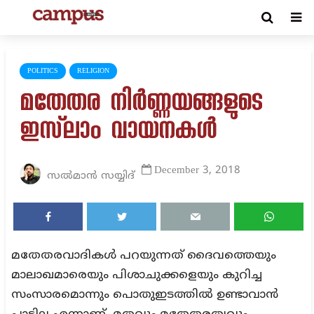
POLITICS
RELIGION
മതേതര നിര്‍ണ്ണയങ്ങളുടെ
ഇസ്‌ലാം വായനകള്‍
December 3, 2018
സൽമാൻ സയ്യിദ്
മതേതരവാദികള്‍ പറയുന്നത് ദൈവത്തെയും
മാലാഖമാരെയും പിശാചുക്കളെയും കുറിച്ച
സംസാരമൊന്നും പൊതുഇടത്തില്‍ ഉണ്ടാവാന്‍