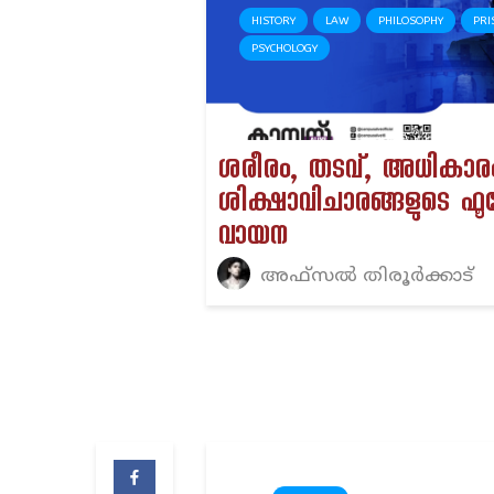
HISTORY
LAW
PHILOSOPHY
PRI
PSYCHOLOGY
ശരീരം, തടവ്, അധികാര
ശിക്ഷാവിചാരങ്ങളുടെ ഫൂ
വായന
അഫ്സൽ തിരൂർക്കാട്