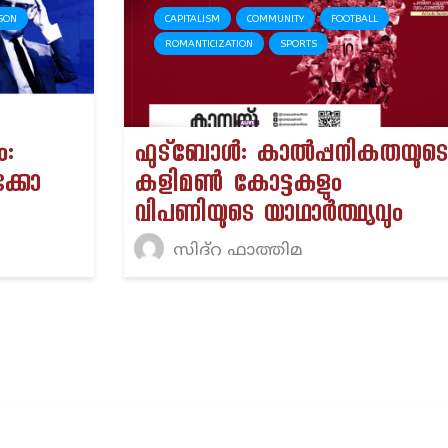
SON
CAPITALISM
COMMUNITY
FOOTBALL
ROMANTICIZATION
SPORTS
ം:
ഫുട്ബോൾ: കാൽപ്പനികതയുടെ
ക്കോ
കളിമൺ കോട്ടകളും
വിപണിയുടെ യാഥാർത്ഥ്യവും
സിദ്റ ഫാത്തിമ