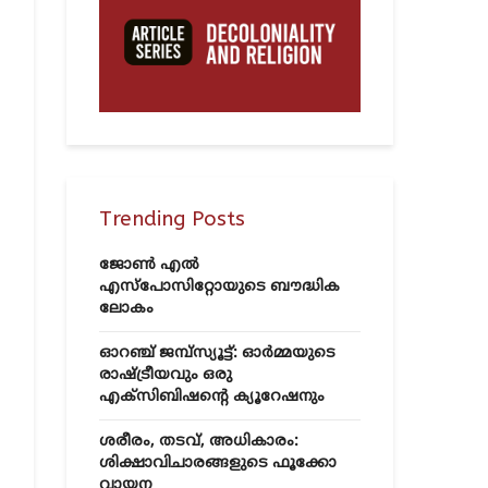
Trending Posts
ജോൺ എൽ
എസ്‌പോസിറ്റോയുടെ ബൗദ്ധിക
ലോകം
ഓറഞ്ച് ജമ്പ്സ്യൂട്ട്: ഓർമ്മയുടെ
രാഷ്ട്രീയവും ഒരു
എക്സിബിഷന്റെ ക്യൂറേഷനും
ശരീരം, തടവ്, അധികാരം:
ശിക്ഷാവിചാരങ്ങളുടെ ഫൂക്കോ
വായന