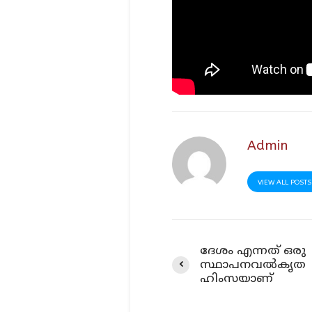
Admin
VIEW ALL POSTS
ദേശം എന്നത് ഒരു
സ്ഥാപനവല്‍കൃത
ഹിംസയാണ്