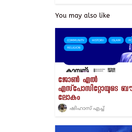
You may also like
COMMUNITY
HISTORY
ISLAM
PO
RELIGION
ജോൺ എൽ
എസ്‌പോസിറ്റോയുടെ ബൗ
ലോകം
ഷിഹാസ് എച്ച്