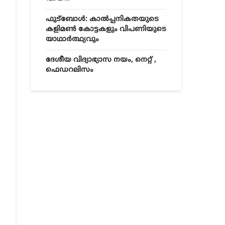
ഫുട്ബോൾ: കാൽപ്പനികതയുടെ
കളിമൺ കോട്ടകളും വിപണിയുടെ
യാഥാർത്ഥ്യവും
ദേശീയ വിദ്യാഭ്യാസ നയം, നെറ്റ് ,
ഫെഡറലിസം