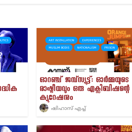
LITICS
ART INSTALLATION
EXPERIENCES
MUSLIM BODIS
NATIONALISM
PRISON
ഓറഞ്ച് ജമ്പ്സ്യൂട്ട്: ഓർമ്മയുടെ
ദ്ധിക
രാഷ്ട്രീയവും ഒരു എക്സിബിഷന്റെ
ക്യൂറേഷനും
ഷിഹാസ് എച്ച്