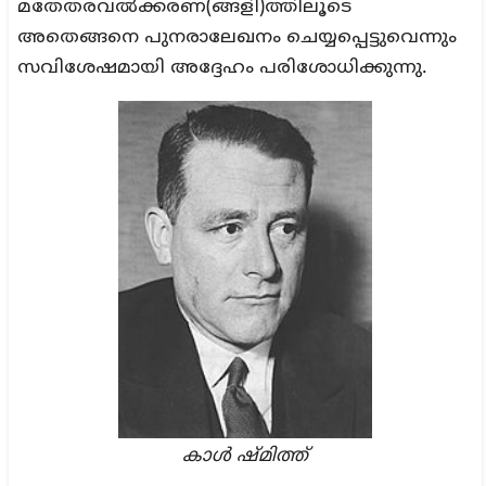
മതേതരവൽക്കരണ(ങ്ങളി)ത്തിലൂടെ
അതെങ്ങനെ പുനരാലേഖനം ചെയ്യപ്പെട്ടുവെന്നും
സവിശേഷമായി അദ്ദേഹം പരിശോധിക്കുന്നു.
കാൾ ഷ്മിത്ത്