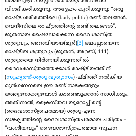
തമ്മിലുള്ള വിച്ഛേദനത്തെയും അനിജാർ
വിശദീകരിക്കുന്നു. അദ്ദേഹം കുറിക്കുന്നു; “ഒരു
രാഷ്‌ട്ര ശരീരത്തിലെ (body politic) രണ്ട് തലങ്ങൾ,
വെനീസിലെ രാഷ്ട്രത്തിന്റെ രണ്ട് തലങ്ങൾ”,
ജൂതനായ ഷൈലോക്കെന്ന ദൈവശാസ്ത്ര
ശത്രുവും, അറബിയായ(മൂർ)
[3]
ഒഥല്ലോയെന്ന
രാഷ്ട്രീയ ശത്രുവും (ജൂതൻ, അറബ്, 111).
ശത്രുതയെ നിർണയിക്കുന്നതിൽ
ദൈവശാസ്ത്രത്തേക്കാൾ രാഷ്ട്രീയത്തിന്
(
സുഹൃത്ത്-ശത്രു വ്യത്യാസം
) ഷ്മിത്ത് നൽകിയ
മുൻഗണനയെ ഈ രണ്ട് നാടകങ്ങളും
ഒത്തുനോക്കുമ്പോൾ കാണ്ടെടുക്കാൻ സാധിക്കും.
അതിനാൽ, ക്രൈസ്തവ യൂറോപ്പിന്റെ
(ദൈവശാസ്ത്രപരമായ) ശത്രു എന്ന
സങ്കല്പത്തിന്റെ ദൈവശാസ്ത്രപരമായ ചരിത്രം –
“വംശീയവും” ദൈവശാസ്ത്രപരമായ സൂചന