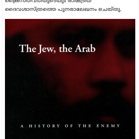
ക്രൈസ്തവതയുടെയും രാഷ്ട്രീയ
ദൈവശാസ്ത്രത്തെ പുനരാലേഖനം ചെയ്തു.