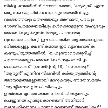
നിർവ്വചനത്തിന് നിർണായകമായ, “ആര്യൻ” എന്ന
ഒരു സഹ-എതിർ പദവും പുനരുജ്ജീവിച്ചു.
വംശത്തെയും മതത്തെയും അസമത്വപരവും
ശ്രേണിപരമായെങ്കിലും ഉൾക്കൊള്ളുന്ന യഹൂദരും
അറബികളും/മുസ്‌ലിങ്ങളും പാശ്ചാത്യ
വ്യവഹാരത്തിന്റെ ഈ താർക്കിക ആശയങ്ങളാൽ
ഭരിക്കപ്പെട്ടു. ക്ഷണികമായ ഈ വ്യാവഹാരിക
കണ്ടുപിടുത്തത്തിൽ, “യഹൂദന്മാരെക്കുറിച്ച്
പറഞ്ഞതെല്ലാം അറബികൾക്കും തിരിച്ചും
ബാധകമാണ്” (സെമിറ്റ്സ്, 18). “സെമൈറ്റ്”,
“ആര്യൻ” എന്നിവ നിലവിൽ കർതൃത്വത്തിന്റെ
അടയാളങ്ങളല്ലാതായി മാറുകയും, അതേസമയം
“ആന്റിസെമിറ്റിസം” തികച്ചും
ഊര്‍ജ്ജസ്വലതയോടെ നിലനിൽക്കുകയും
ചെയ്യുന്നത് എന്തുകൊണ്ടെന്ന് അനിജാർ
സന്ദേഹിക്കുന്നു. എന്തുകൊണ്ടാണ് അറബികൾ/