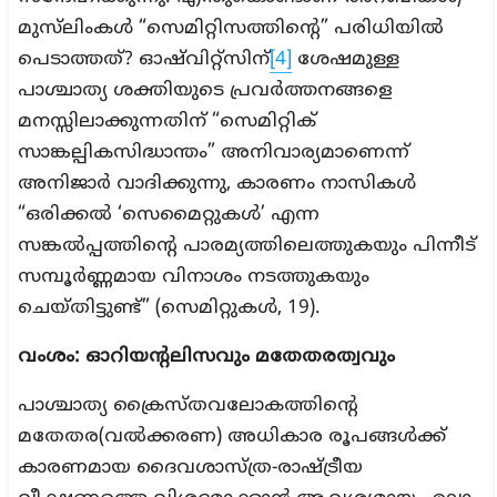
മുസ്‌ലിംകൾ “സെമിറ്റിസത്തിന്റെ” പരിധിയിൽ
പെടാത്തത്? ഓഷ്‌വിറ്റ്‌സിന്
[4]
ശേഷമുള്ള
പാശ്ചാത്യ ശക്തിയുടെ പ്രവർത്തനങ്ങളെ
മനസ്സിലാക്കുന്നതിന് “സെമിറ്റിക്
സാങ്കല്പികസിദ്ധാന്തം” അനിവാര്യമാണെന്ന്
അനിജാർ വാദിക്കുന്നു, കാരണം നാസികൾ
“ഒരിക്കൽ ‘സെമൈറ്റുകൾ’ എന്ന
സങ്കൽപ്പത്തിന്റെ പാരമ്യത്തിലെത്തുകയും പിന്നീട്
സമ്പൂര്‍ണ്ണമായ വിനാശം നടത്തുകയും
ചെയ്തിട്ടുണ്ട്” (സെമിറ്റുകൾ, 19).
വംശം: ഓറിയന്റലിസവും മതേതരത്വവും
പാശ്ചാത്യ ക്രൈസ്‌തവലോകത്തിന്റെ
മതേതര(വൽക്കരണ) അധികാര രൂപങ്ങൾക്ക്
കാരണമായ ദൈവശാസ്ത്ര-രാഷ്ട്രീയ