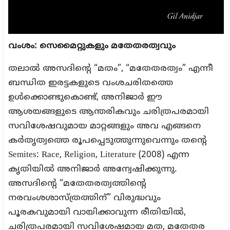
വംശം: സെമൈറ്റുകളും മതേതരത്വവും
തലാൽ അസദിന്റെ “മതം”, “മതേതരത്വം” എന്നീ
ബന്ധിത ഇരട്ടകളുടെ വംശചരിതത്തെ
ഉൾക്കൊണ്ടുകൊണ്ട്, അനിജാർ ഈ
ആശയങ്ങളുടെ ആന്തരികവും ചരിത്രപരമായി
സവിശേഷവുമായ മാറ്റങ്ങളും അവ എങ്ങനെ
കർതൃത്വത്തെ രൂപപ്പെടുത്തുന്നുവെന്നും തന്റെ
Semites: Race, Religion, Literature (2008) എന്ന
കൃതിയിൽ അനിജാർ അന്വേഷിക്കുന്നു.
അസദിന്റെ “മതേതരത്വത്തിന്റെ
നരവംശശാസ്ത്രത്തിന്” വിരുദ്ധവും
പൂരകവുമായി വായിക്കാവുന്ന രീതിയിൽ,
ചരിത്രപരമായി സവിശേഷമായ മത, മതേതര