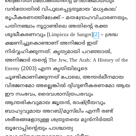
ക്രൈസ്‌തവലോകത്തിന്റെ മൗലികമായതും
വൻതോതിൽ വിപുലപ്പെട്ടതുമായ ‘മധ്യകാല’
രൂപീകരണത്തിലേക്ക് – മതദ്രോഹവിചാരണയും,
പതിനഞ്ചാം നൂറ്റാണ്ടിലെ അതിന്റെ രക്ത
ശുദ്ധീകരണവും (Limpieza de Sangre)
[2]
– ശ്രദ്ധ
ക്ഷണിച്ചുകൊണ്ടാണ് അനിജാർ ഇത്
നിര്‍വ്വഹിക്കുന്നത്. കൃത്യമായി പറഞ്ഞാൽ,
അനിജാർ തന്റെ The Jew, The Arab: A History of the
Enemy (2003) എന്ന കൃതിയിലൂടെ
ചൂണ്ടികാണിക്കുന്നത് പോലെ, അന്തർലീനമായ
വിഭജനമോ അല്ലെങ്കിൽ ദ്വിഗുണീകരണമോ ആയ
ഈ സംഭവം, ദൈവശാസ്ത്രപരവും
ആന്തരികവുമായ ജൂതൻ, രാഷ്ട്രീയവും
ബാഹ്യവുമായ അറബ്/മുസ്‌ലിം എന്നീ രണ്ട്
ശരീരങ്ങളോടുള്ള ശത്രുതയെ മുൻനിർത്തി
യൂറോപ്പിന്റെയും പാശ്ചാത്യ