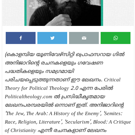
(കൊളമ്പിയ യൂണിവേഴ്സിറ്റി പ്രൊഫസറായ ഗിൽ
അനിജാറിന്റെ രചനകളെയും ഗവേഷണ
പദ്ധതികളെയും സമഗ്രമായി
പരിചയപ്പെടുത്തുന്നതാണ് ഈ ലേഖനം.
Critical
Theory for Political Theology 2.0
എന്ന പേരിൽ
Politicaltheology.com
ൽ പ്രസിദ്ധീകൃതമായ
ലേഖനപരമ്പരയിൽ ഒന്നാണ് ഇത്. അനിജാറിന്റെ
‘The Jew, The Arab: A History of the Enemy’, ‘Semites:
Race, Religion, Literature’, ‘Secularism’, Blood: A Critique
of Christianity
എന്നീ രചനകളാണ് ലേഖനം