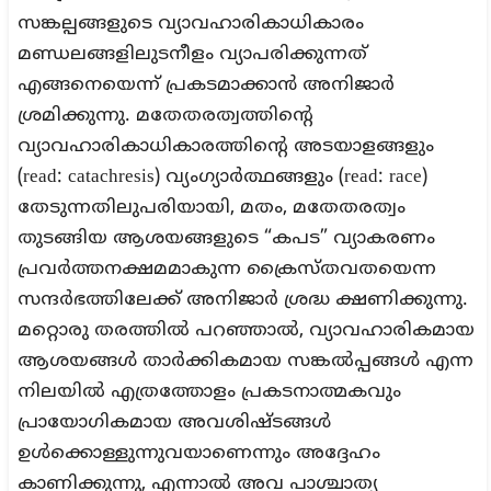
സങ്കല്പങ്ങളുടെ വ്യാവഹാരികാധികാരം
മണ്ഡലങ്ങളിലുടനീളം വ്യാപരിക്കുന്നത്
എങ്ങനെയെന്ന് പ്രകടമാക്കാൻ അനിജാർ
ശ്രമിക്കുന്നു. മതേതരത്വത്തിന്റെ
വ്യാവഹാരികാധികാരത്തിന്റെ അടയാളങ്ങളും
(read: catachresis) വ്യംഗ്യാർത്ഥങ്ങളും (read: race)
തേടുന്നതിലുപരിയായി, മതം, മതേതരത്വം
തുടങ്ങിയ ആശയങ്ങളുടെ “കപട” വ്യാകരണം
പ്രവർത്തനക്ഷമമാകുന്ന ക്രൈസ്തവതയെന്ന
സന്ദർഭത്തിലേക്ക് അനിജാർ ശ്രദ്ധ ക്ഷണിക്കുന്നു.
മറ്റൊരു തരത്തിൽ പറഞ്ഞാൽ, വ്യാവഹാരികമായ
ആശയങ്ങൾ താര്‍ക്കികമായ സങ്കൽപ്പങ്ങൾ എന്ന
നിലയിൽ എത്രത്തോളം പ്രകടനാത്മകവും
പ്രായോഗികമായ അവശിഷ്ടങ്ങൾ
ഉൾക്കൊള്ളുന്നുവയാണെന്നും അദ്ദേഹം
കാണിക്കുന്നു, എന്നാൽ അവ പാശ്ചാത്യ