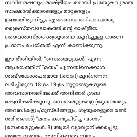
സവിശേഷവും, രാഷ്ട്രീയപരമായി പ്രത്യേകവുമായ
സാക്ഷാല്‍ക്കാരങ്ങളും മാറ്റങ്ങളും
ഉണ്ടായിരുന്നിട്ടും എങ്ങനെയാണ് പാശ്ചാത്യ
ക്രൈസ്‌തവലോകത്തിന്റെ രാഷ്ട്രീയ
ദൈവശാസ്ത്രം ശത്രുതയെ കുറിച്ചുള്ള ധാരണ
പ്രദാനം ചെയ്തത് എന്ന് കാണിക്കുന്നു.
ഈ രീതിയിൽ, “സെമൈറ്റുകൾ” എന്ന
ആശയത്തിന് “മതം” എന്നതിനെക്കാൾ
ശബ്‌ദകോശപരമായ (lexical) മുൻഗണന
ലഭിച്ചിരുന്ന 18-ഉം 19-ഉം നൂറ്റാണ്ടുകളുടെ
അവസാനത്തിലേക്ക് അനിജാർ ശ്രദ്ധ
കേന്ദ്രീകരിക്കുന്നു. സെമൈറ്റുകളെ (ജൂതന്മാരും
അറബികളും/മുസ്‌ലിങ്ങളും, ശത്രുക്കളുടെ രണ്ട്
ശരീരങ്ങൾ) “മതം കണ്ടുപിടിച്ച വംശം”
(സെമൈറ്റുകൾ, 8) ആയി വ്യാഖ്യാനിക്കപ്പെട്ടു.
അതേ സമയം, നാസികളുടെ സ്വയം