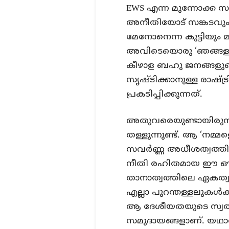
EWS എന്ന മുന്നോക്ക 
അനീതിയോട് സങ്കടവും 
മേനോനെന്ന കുട്ടിയും മറ
അവിടെയൊരു ‘ഞങ്ങളും’ 
കീഴാള ബഹു ജനങ്ങളുട
സൃഷ്ടിക്കാനുള്ള രാഷ
പ്രകടിപ്പിക്കുന്നത്.
അതുവരെയുണ്ടായിരുന്
തള്ളുന്നുണ്ട്. ആ ‘ന
സവർണ്ണ അധീശത്വത്തിൻ
നീതി രഹിതമായ ഈ ഔദാര
താനാത്വത്തിലെ ഏകത്വ
എല്ലാ പുറന്തള്ളലുക
ആ ദേശീയതയുടെ സ്വത്വ
സമുദായങ്ങളാണ്. യഥാർ