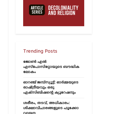
Trending Posts
ജോൺ എൽ
എസ്‌പോസിറ്റോയുടെ ബൗദ്ധിക
ലോകം
ഓറഞ്ച് ജമ്പ്സ്യൂട്ട്: ഓർമ്മയുടെ
രാഷ്ട്രീയവും ഒരു
എക്സിബിഷന്റെ ക്യൂറേഷനും
ശരീരം, തടവ്, അധികാരം:
ശിക്ഷാവിചാരങ്ങളുടെ ഫൂക്കോ
വായന