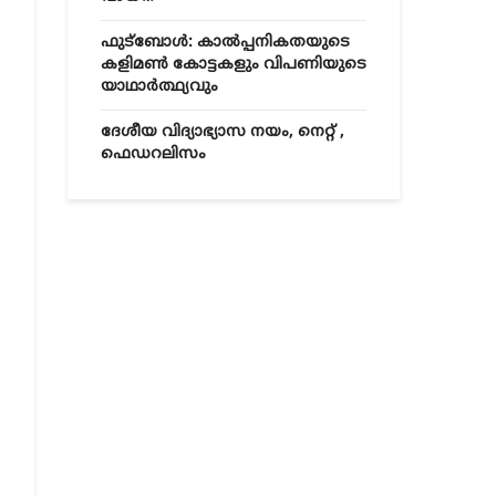
ഫുട്ബോൾ: കാൽപ്പനികതയുടെ
കളിമൺ കോട്ടകളും വിപണിയുടെ
യാഥാർത്ഥ്യവും
ദേശീയ വിദ്യാഭ്യാസ നയം, നെറ്റ് ,
ഫെഡറലിസം