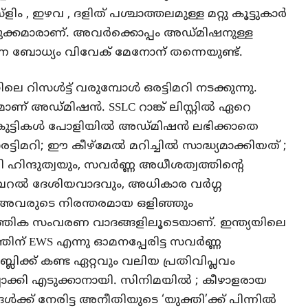
ളിം , ഇഴവ , ദളിത് പശ്ചാത്തലമുള്ള മറ്റു കൂട്ടുകാർ
 മിടുക്കമാരാണ്. അവർക്കൊപ്പം അഡ്മിഷനുള്ള
്ന ബോധ്യം വിവേക് മേനോന് തന്നെയുണ്ട്.
െ റിസൾട്ട് വരുമ്പോൾ ഒരട്ടിമറി നടക്കുന്നു.
ാണ് അഡ്മിഷൻ. SSLC റാങ്ക് ലിസ്റ്റിൽ ഏറെ
ിത് കുട്ടികൾ പോളിയിൽ അഡ്മിഷൻ ലഭിക്കാതെ
ടിമറി; ഈ കീഴ്മേൽ മറിച്ചിൽ സാദ്ധ്യമാക്കിയത് ;
ി ഹിന്ദുത്വയും, സവർണ്ണ അധീശത്വത്തിൻ്റെ
റൽ ദേശിയവാദവും, അധികാര വർഗ്ഗ
അവരുടെ നിരന്തരമായ ഒളിഞ്ഞും
ത്തിക സംവരണ വാദങ്ങളിലൂടെയാണ്. ഇന്ത്യയിലെ
തിന് EWS എന്നു ഓമനപ്പേരിട്ട സവർണ്ണ
്ലിക്ക് കണ്ട ഏറ്റവും വലിയ പ്രതിവിപ്ലവം
പാക്കി എടുക്കാനായി. സിനിമയിൽ ; കീഴാളരായ
്ങൾക്ക് നേരിട്ട അനീതിയുടെ ‘യുക്തി’ക്ക് പിന്നിൽ