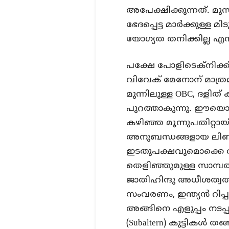
അപേക്ഷിക്കുന്നത്. മുസ്
ഭേദപ്പെട്ട മാർക്കുള്ള
യോഗ്യത തനിക്കില്ല എന
പക്ഷേ പോളിടെക്നിക്കില
വിവേക് മേനോന് മാത്രമ
മുന്നിലുള്ള OBC, ദള
പുറത്താകുന്നു. ഈയൊരട്
കഴിഞ്ഞ മൂന്നുപതിറ്റായ
അനുബന്ധങ്ങളായ ലിബ
ഇടതുപക്ഷവുമൊക്കെ 
തെളിഞ്ഞുമുള്ള സാമ്പ
ജാതിഹിന്ദു അധീശത്വത്
സംവരണം, ഇന്ത്യൻ റിപ്പബ
അങ്ങിനെ എളുപ്പം നടപ്
(Subaltern) കുട്ടികൾ തങ