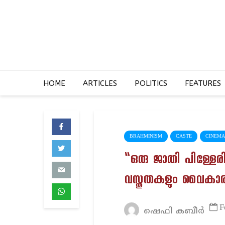
HOME
ARTICLES
POLITICS
FEATURES
BRAHMINISM
CASTE
CINEMA
“ഒരു ജാതി പിള്ളേരിഷ
വസ്തുതകളും വൈകാ
F
ഷെഫി കബീർ