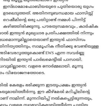
ആ കൂപ്പു കുത്തലിലാണ് ഇന്ത്യൻ
ഇസ്‌ലാമോഫോബിയയുടെ പുതിയൊരു യുഗം
ഉടലെടുത്തത്. അതിനനുബന്ധമായ ഫാസിസ്റ്റ്
റെഷീമിൻ്റെ ഒരു പതിറ്റാണ്ട് നമ്മൾ പിന്നിട്ട്
കഴിഞ്ഞിരിക്കുന്നു. പൗരത്വസമരവും , കാർഷിക
ാൽ ഇന്ത്യൻ മുഖ്യധാര പ്രതിപക്ഷത്തിൽ നിന്നും
തിഷേധമൊന്നുമില്ലാതെയാണ് ഇന്ത്യൻ ഫാസിസം
ാതിനിത്യത്തിനും, സാമൂഹിക നീതിക്കു വേണ്ടിയുള്ള
ം അടിവേരറുത്തുകൊണ്ട് EWS എന്ന സവർണ്ണ
ടയിൽ ഇന്ത്യൻ പാർലമെൻ്റിൽ പാസായി.
ധവുമില്ലാതെ; വളരെ നോർമ്മലായി. മൂന്നു
ാത്രം വിയോജനത്തോടെ.
ൽ കേരളം ഭരിക്കുന്ന ഇടതുപക്ഷം ഇന്ത്യൻ
യുമായിത്തീർന്നു. ഈ കീഴ്മേൽ മറിച്ചിലിൻ്റെ
 നാമിന്ന്. മുന്നറിയിപ്പ് നൽകപ്പെട്ടിരുന്നതും,
എല്ലാം വളരെ സ്വാഭാവികമായിത്തീർന്ന പുതിയ