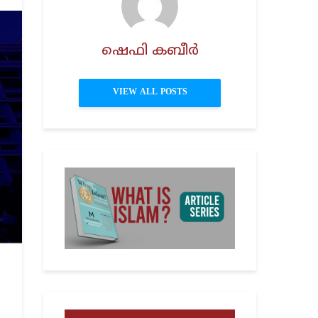
ഷെഫി കബീർ
VIEW ALL POSTS