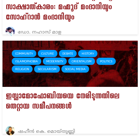
സാക്ഷാത്കാരം: മഹ്മൂദ് മംദാനിയും
സോഹ്‌റാൻ മംദാനിയും
ഡോ. നഹാസ്‌ മാള
COMMUNITY
CULTURE
DEBATE
HISTORY
ISLAMOPHOBIA
MODERNITY
ORIENTALISM
POLITICS
RELIGION
SECULARISM
SOCIAL MEDIA
ഇസ്ലാമോഫോബിയയെ നേരിടുന്നതിലെ
തെറ്റായ സമീപനങ്ങൾ
ഷഹീൻ കെ. മൊയ്തുണ്ണി