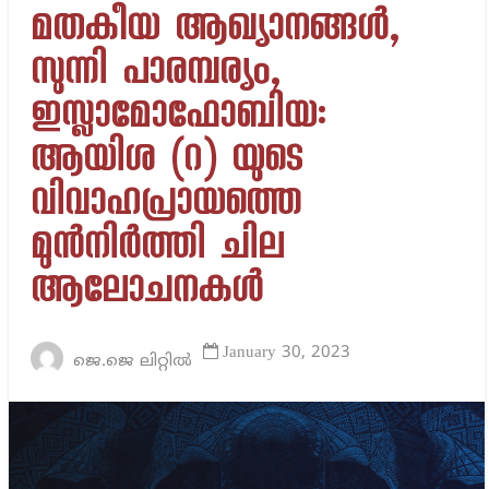
മതകീയ ആഖ്യാനങ്ങള്‍,
സുന്നി പാരമ്പര്യം,
ഇസ്ലാമോഫോബിയ:
ആയിശ (റ) യുടെ
വിവാഹപ്രായത്തെ
മുന്‍നിര്‍ത്തി ചില
ആലോചനകള്‍
January 30, 2023
ജെ.ജെ ലിറ്റിൽ