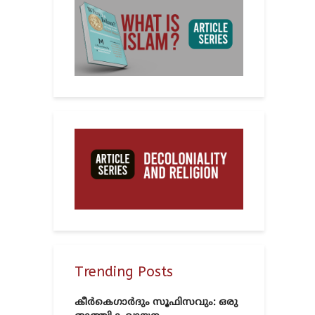
Trending Posts
കീർകെഗാർദും സൂഫിസവും: ഒരു