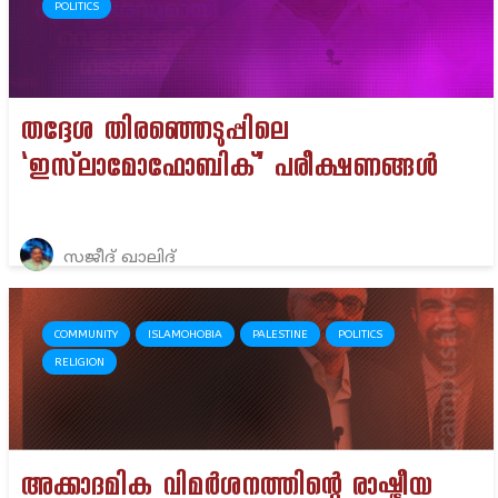
POLITICS
തദ്ദേശ തിരഞ്ഞെടുപ്പിലെ
‘ഇസ്‌ലാമോഫോബിക്’ പരീക്ഷണങ്ങൾ
സജീദ് ഖാലിദ്
COMMUNITY
ISLAMOHOBIA
PALESTINE
POLITICS
RELIGION
അക്കാദമിക വിമർശനത്തിന്റെ രാഷ്ട്രീയ