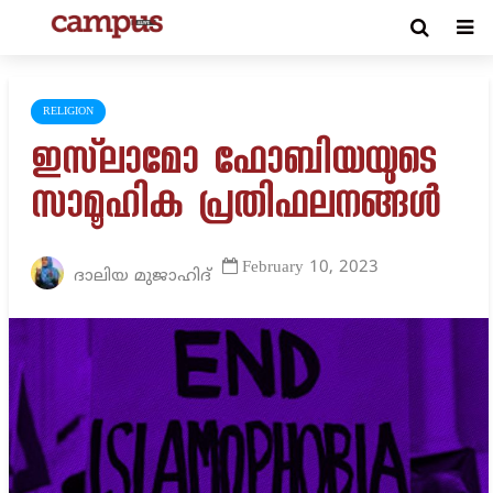
RELIGION
ഇസ്‌ലാമോ ഫോബിയയുടെ
സാമൂഹിക പ്രതിഫലനങ്ങൾ
February 10, 2023
ദാലിയ മുജാഹിദ്