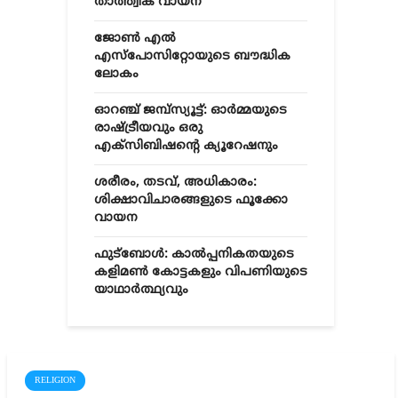
താത്ത്വിക വായന
ജോൺ എൽ
എസ്‌പോസിറ്റോയുടെ ബൗദ്ധിക
ലോകം
ഓറഞ്ച് ജമ്പ്സ്യൂട്ട്: ഓർമ്മയുടെ
രാഷ്ട്രീയവും ഒരു
എക്സിബിഷന്റെ ക്യൂറേഷനും
ശരീരം, തടവ്, അധികാരം:
ശിക്ഷാവിചാരങ്ങളുടെ ഫൂക്കോ
വായന
ഫുട്ബോൾ: കാൽപ്പനികതയുടെ
കളിമൺ കോട്ടകളും വിപണിയുടെ
യാഥാർത്ഥ്യവും
RELIGION