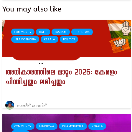
You may also like
COMMUNITY
DALIT
FASCISM
HINDUTWA
ISLAMOPHOBIA
KERALA
POLITICS
അധികാരത്തിലെ മാറ്റം 2026: കേരളം
ചിന്തിച്ചതും ലഭിച്ചതും
സജീദ് ഖാലിദ്
COMMUNITY
HINDUTWA
ISLAMOPHOBIA
KERALA