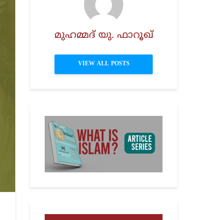
മുഹമ്മദ് യു. ഫാറൂഖ്
VIEW ALL POSTS