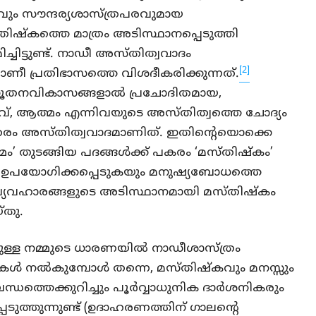
വും സൗന്ദര്യശാസ്ത്രപരവുമായ
ഷ്കത്തെ മാത്രം അടിസ്ഥാനപ്പെടുത്തി
്ചിട്ടുണ്ട്. നാഡീ അസ്തിത്വവാദം
[2]
എന്നാണീ പ്രതിഭാസത്തെ വിശദീകരിക്കുന്നത്.
 നൂതനവികാസങ്ങളാൽ പ്രചോദിതമായ,
 ആത്മം എന്നിവയുടെ അസ്തിത്വത്തെ ചോദ്യം
 തരം അസ്തിത്വവാദമാണിത്. ഇതിന്റെയൊക്കെ
ം’ തുടങ്ങിയ പദങ്ങൾക്ക് പകരം ‘മസ്തിഷ്കം’
ി ഉപയോഗിക്കപ്പെടുകയും മനുഷ്യബോധത്തെ
യ വ്യവഹാരങ്ങളുടെ അടിസ്ഥാനമായി മസ്തിഷ്കം
്തു.
ചുള്ള നമ്മുടെ ധാരണയിൽ നാഡീശാസ്ത്രം
കൾ നൽകുമ്പോൾ തന്നെ, മസ്തിഷ്കവും മനസ്സും
്ധത്തെക്കുറിച്ചും പൂർവ്വാധുനിക ദാർശനികരും
ടുത്തുന്നുണ്ട് (ഉദാഹരണത്തിന് ഗാലന്റെ