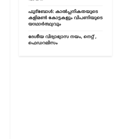
ഫുട്ബോൾ: കാൽപ്പനികതയുടെ
കളിമൺ കോട്ടകളും വിപണിയുടെ
യാഥാർത്ഥ്യവും
ദേശീയ വിദ്യാഭ്യാസ നയം, നെറ്റ് ,
ഫെഡറലിസം