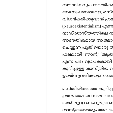
ബൗദ്ധികവും ധാർമ്മിക
അന്വേഷണങ്ങളെ, മസ്തി
വിശദീകരിക്കുവാൻ ശ്രമിച
(Neuroexistentialism) 
നാഡീശാസ്ത്രത്തിലെ
അഭൗതികമായ ആത്മാവ്,
ചെയ്യുന്ന പുതിയൊരു
ഫലമായി ‘ഞാൻ,’ ‘ആത്മ
എന്ന പദം വ്യാപകമായ
കുറിച്ചുള്ള ശാസ്ത്രീ
ഉയർന്നുവരികയും ചെയ
മസ്തിഷ്കത്തെ കുറിച്
ശ്രദ്ധേയമായ സംഭാവന
തമ്മിലുള്ള ബഹുമുഖ ബന
ശാസ്ത്രജ്ഞരും രേഖപ്പെ