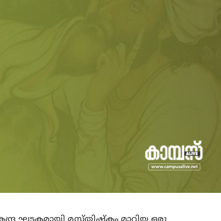
 കേന്ദ്ര ഘടകമായി മസ്തിഷ്കം മാറിയ ഒരു