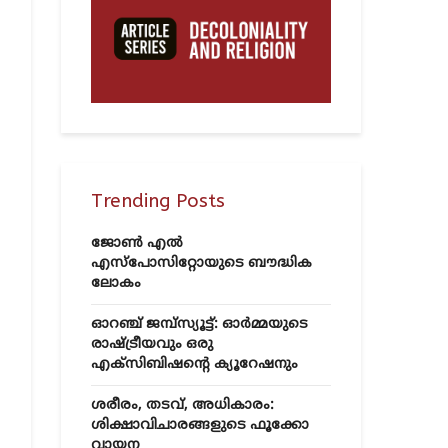
Trending Posts
ജോൺ എൽ
എസ്‌പോസിറ്റോയുടെ ബൗദ്ധിക
ലോകം
ഓറഞ്ച് ജമ്പ്സ്യൂട്ട്: ഓർമ്മയുടെ
രാഷ്ട്രീയവും ഒരു
എക്സിബിഷന്റെ ക്യൂറേഷനും
ശരീരം, തടവ്, അധികാരം:
ശിക്ഷാവിചാരങ്ങളുടെ ഫൂക്കോ
വായന