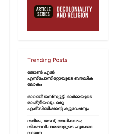
Trending Posts
ജോൺ എൽ
എസ്‌പോസിറ്റോയുടെ ബൗദ്ധിക
ലോകം
ഓറഞ്ച് ജമ്പ്സ്യൂട്ട്: ഓർമ്മയുടെ
രാഷ്ട്രീയവും ഒരു
എക്സിബിഷന്റെ ക്യൂറേഷനും
ശരീരം, തടവ്, അധികാരം:
ശിക്ഷാവിചാരങ്ങളുടെ ഫൂക്കോ
വായന