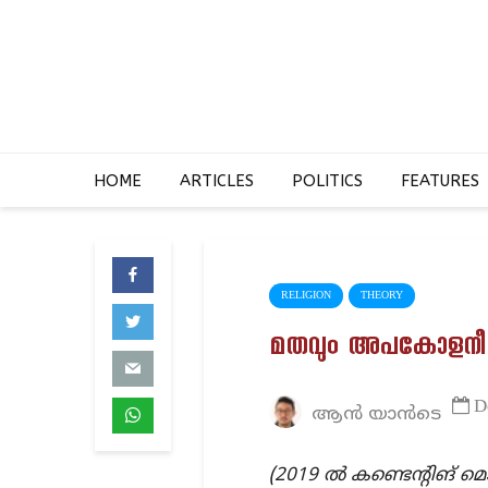
HOME
ARTICLES
POLITICS
FEATURES
RELIGION
THEORY
മതവും അപകോളനീകര
D
ആൻ യാൻടെ
(2019 ൽ കണ്ടെന്റിങ്