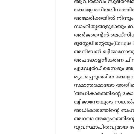
ആവിര്‍ഭാവം സുദീര്‍ഘമ
കൊളോണിയലിസത്തിന്റെ 
അമേരിക്കയില്‍ നിന്നും
സാഹിത്യങ്ങളുമായും ബന്ധ
അര്‍ജന്റൈന്‍-മെക്‌സി
ദുസ്സേലിന്റെയും(Enri
അനിബൽ ഖ്വിജാനോയുടെയ
അപകോളനീകരണ ചിന്തകള്‍
എഡ്വേര്‍ഡ് സൈദും അദ
രൂപപ്പെടുത്തിയ കോളനിയ
സമാന്തരമായോ അതിന്റ
‘അധികാരത്തിന്റെ ക
ഖ്വിജാനോയുടെ സങ്കല്‍
അധികാരത്തിന്റെ ബഹുമുഖ
അഥവാ അദ്ദേഹത്തിന്റെ
വ്യവസ്ഥാപിതവുമായ ക