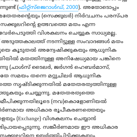
നുണ്ട് (
ഫിറ്റ്‌സ്‌ജെറാള്‍ഡ്, 2000
). അതോടൊപ്പം
ം മതേതരന്റെയും (സെക്കുലർ) നിർവചനം പരസ്പര
ക്കുലറിന്റെ ഉത്ഭവത്തെ മതം എന്ന
വേര്‍പെടുത്തി വിശകലനം ചെയ്യുക സാധ്യമല്ല.
 അടുത്തകാലത്ത് നടന്നിട്ടുള്ള സംവാദങ്ങള്‍ മതം
യെ കൂടുതല്‍ അന്വേഷിക്കുകയും ആധുനിക
ിതിയില്‍ മതത്തിനുള്ള അനിഷേധ്യമായ പങ്കിനെ
ന്നു (ചാള്‍സ് ടൈലര്‍, ജര്‍ഗന്‍ ഹെബര്‍മാസ്,
 സമയം തന്നെ മറ്റുചിലർ ആധുനിക
 സൃഷ്ടിക്കുന്നതില്‍ മതേതരത്വത്തിനുള്ള
്തുകയും ചെയ്യുന്നു. മതേതരത്വത്തെ
സമീപിക്കുന്നതിലൂടെ (നവ)കൊളോണിയല്‍
കീര്‍ണമായ അധികാര രൂപീകരണത്തെയും
യും (Exchange) വിശകലനം ചെയ്യാന്‍
ിപ്രായപ്പെടുന്നു. സങ്കീര്‍ണമായ ഈ അധികാര
്കുലറിനെ ഉയർത്തിപ്പിടിക്കുകയും