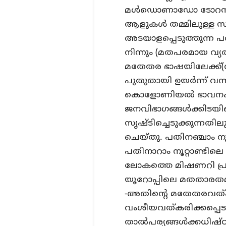
മള്‍ഡൊണാഡോ ടോറസ
ആളുകള്‍ തമ്മിലുള്ള സത
അടയാളപ്പെടുത്തുന്ന
നിന്നും (മതപരമായ വ്യത
മതേതര ഭാഷയിലേക്ക്(വംശ
പുതുതായി ഉയര്‍ന്ന് വന
കൊളോണിയല്‍ ഭാവനകള
ജനവിഭാഗങ്ങള്‍ക്കിടയ
സൃഷ്ടിച്ചെടുക്കുന്നതി
ചെയ്തു. പതിനഞ്ചാം നൂ
പതിനാറാം നൂറ്റാണ്ടിലെ
ലോകത്തെ മിഷണറി പ്രവര
യൂറോപ്പിലെ മതതാരതമ
-അതിന്റെ മതേതരവത്ക
വംശീയവത്കരിക്കപ്പെ
താല്‍പര്യങ്ങള്‍ക്കധിഷ