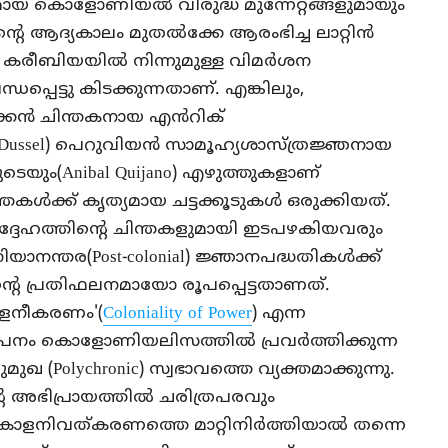
ായ കൊളോണിയല്‍ വിരുദ്ധ മുന്നേറ്റങ്ങളുമായും
ആദ്യകാലം മുതല്‍ക്കേ ആരംഭിച്ച ലാറ്റിന്‍
 കരീബിയയില്‍ നിന്നുമുള്ള വിമര്‍ശന
പ്പെട്ടു കിടക്കുന്നതാണ്. എങ്കിലും,
ക്കന്‍ ചിന്തകനായ എൻറിക്
que Dussel) പെറുവിയൻ സാമൂഹ്യശാസ്ത്രജ്ഞനായ
ും(Anibal Quijano) എഴുത്തുകളാണ്
ക്ക് കൃത്യമായ ചട്ടക്കൂടുകള്‍ ഒരുക്കിയത്.
്ദേഹത്തിന്റെ ചിന്തകളുമായി ഇടപഴകിയവരും
ാനന്തര(Post-colonial) ജ്ഞാനപദ്ധതികള്‍ക്ക്
െ പ്രതിഫലനമായോ രൂപപ്പെട്ടതാണത്.
ോളനീകരണം'(
Coloniality of Power
) എന്ന
പനം കൊളോണിയലിസത്തില്‍ പ്രവര്‍ത്തിക്കുന്ന
 (Polychronic) സ്വഭാവത്തെ വ്യക്തമാക്കുന്നു.
 അഭിപ്രായത്തില്‍ ചരിത്രപരവും
ോളനിവത്കരണത്തെ മാറ്റിനിർത്തിയാൽ തന്നെ