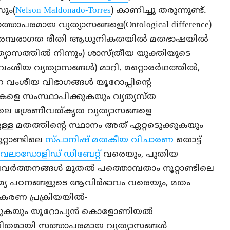
ും(
Nelson Maldonado-Torres
) കാണിച്ചു തരുന്നുണ്ട്.
്താപരമായ വ്യത്യാസങ്ങളെ(Ontological difference)
 പരമ്പരാഗത രീതി ആധുനികതയില്‍ മതഭാഷയില്‍
്യാസത്തില്‍ നിന്നും) ശാസ്ത്രീയ യുക്തിയുടെ
ീയ വ്യത്യാസങ്ങള്‍) മാറി. മറ്റൊരര്‍ഥത്തില്‍,
്ന വംശീയ വിഭാഗങ്ങള്‍ യൂറോപ്പിന്റെ
െ സംസ്ഥാപിക്കുകയും വ്യത്യസ്ത
ിലെ ശ്രേണീവത്കൃത വ്യത്യാസങ്ങളെ
ലുള്ള മതത്തിന്റെ സ്ഥാനം അത് ഏറ്റടെുക്കുകയും
റ്റാണ്ടിലെ
സ്പാനിഷ് മതകീയ വിചാരണ
തൊട്ട്
വലാഡോളിഡ് ഡിബേറ്റ്
വരെയും, പുതിയ
്‍ത്തനങ്ങള്‍ മുതല്‍ പത്തൊമ്പതാം നൂറ്റാണ്ടിലെ
്യ പഠനങ്ങളുടെ ആവിർഭാവം വരെയും, മതം
രണ പ്രക്രിയയില്‍-
ടുകയും യൂറോപ്യന്‍ കൊളോണിയല്‍
്ഠിതമായി സത്താപരമായ വ്യത്യാസങ്ങള്‍