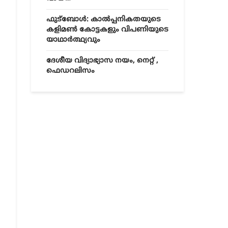
ഫുട്ബോൾ: കാൽപ്പനികതയുടെ
കളിമൺ കോട്ടകളും വിപണിയുടെ
യാഥാർത്ഥ്യവും
ദേശീയ വിദ്യാഭ്യാസ നയം, നെറ്റ് ,
ഫെഡറലിസം