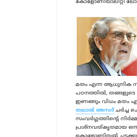
കോളോണിയാലിറ്റി ലോകത്ത
മതം എന്ന ആധുനിക സംവ
പഠനത്തില്‍, തങ്ങളുട
ഇണങ്ങും വിധം മതം എങ്
തലാല്‍ അസദ്
ചര്‍ച്ച 
സംവർഗ്ഗത്തിന്റെ നിര്‍മ്
പ്രശ്‌നവത്കൃതമായ ഒന്
കൊളോണിയല്‍ ചട്ടക്കൂട