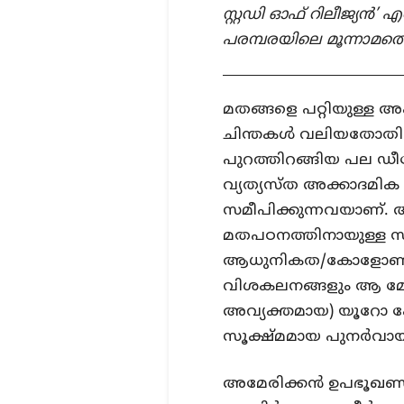
സ്റ്റഡി ഓഫ് റിലീജ്യൻ’ എ
പരമ്പരയിലെ മൂന്നാമത
മതങ്ങളെ പറ്റിയുള്
ചിന്തകള്‍ വലിയതോതിൽ 
പുറത്തിറങ്ങിയ പല ഡ
വ്യത്യസ്ത അക്കാദമിക
സമീപിക്കുന്നവയാണ്
മതപഠനത്തിനായുള്ള സി
ആധുനികത/കോളോണിയാല
വിശകലനങ്ങളും ആ മേ
അവ്യക്തമായ) യൂറോ കേ
സൂക്ഷ്മമായ പുനര്‍വായ
അമേരിക്കന്‍ ഉപഭൂഖ