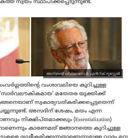
് സ്വയം സ്ഥാപിക്കപ്പെടുന്നുണ്ട്.
അനിബൽ ഖ്വിജാനോ & എൻറിക് ദുസ്സേൽ
ർഗ്ഗത്തിന്റെ വംശാവലിയെ കുറിച്ചുള്ള
െ ‘സാര്‍വലൗകികമായ’ മതേതര യുക്തിക്ക്
ങനെയാണ് സ്വകാര്യവത്കരിക്കപ്പെട്ടതെന്ന്
ചെയ്യുന്നുണ്ട്. അസദിന് ശേഷം, മതം എന്ന
മാണവും നിക്ഷിപ്തമാക്കലും (Essentialization)
നാണെന്നും കാരണമത് ജ്ഞാനത്തെ കുറിച്ചുള്ള
ുകളെ ദൃഢീകരിക്കുന്നതാണെന്നുമുള്ള വാദം മറ്റു