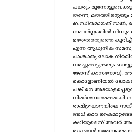
പലരും മുന്നോട്ടുവെക്കുന്
തന്നെ, മതത്തിന്റെയു
ബന്ധിതമായതിനാൽ, സെ
സംവർഗ്ഗത്തിൽ നിന്നും 
മതേതരത്വത്തെ കുറിച്ച്
എന്ന ആധുനിക സമസ്യ
പാശ്ചാത്യ ലോക നിര്‍മ
വരച്ചുകാട്ടുകയും ചെയ്യു
ജോസ് കാസനോവ). അതേ
കൊളോണിയല്‍ ലോകത്തെ
പങ്കിനെ അടയാളപ്പെടുത
വിമര്‍ശനാത്മകമായി 
രാഷ്ട്രഘടനയിലെ സങ്
അധികാര കൈമാറ്റങ്ങളെ
കഴിയുമെന്ന് അവര്‍ അഭ
രൂപങ്ങൾ ഒരേസമയം സെക