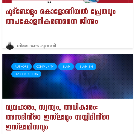
ഫുട്‌ബോളും കൊളോണിയല്‍ പ്രേതവും
അപകോളനീകരണമെന്ന ജിന്നും
ലിയോണ്‍ മൂസവി
AUTHORS
COMMUNITY
ISLAM
ISLAMISM
OPINION & BLOG
വ്യവഹാരം, സ്വത്വം, അധികാരം:
അസദിൻ്റെ ഇസ്‌ലാമും സയ്യിദിൻ്റെ
ഇസ്‌ലാമിസവും