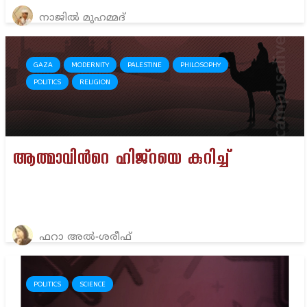
നാജിൽ മുഹമ്മദ്
GAZA
MODERNITY
PALESTINE
PHILOSOPHY
POLITICS
RELIGION
ആത്മാവിൻറെ ഹിജ്റയെ കുറിച്ച്
ഫറാ അല്‍-ശരീഫ്‌
POLITICS
SCIENCE