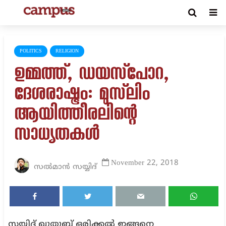
POLITICS
RELIGION
ഉമ്മത്ത്, ഡയസ്‌പോറ,
ദേശരാഷ്ട്രം: മുസ്‌ലിം
ആയിത്തീരലിന്റെ
സാധ്യതകള്‍
November 22, 2018
സൽമാൻ സയ്യിദ്
സയ്യിദ് ഖുതുബ് ഒരിക്കല്‍ ഇങ്ങനെ