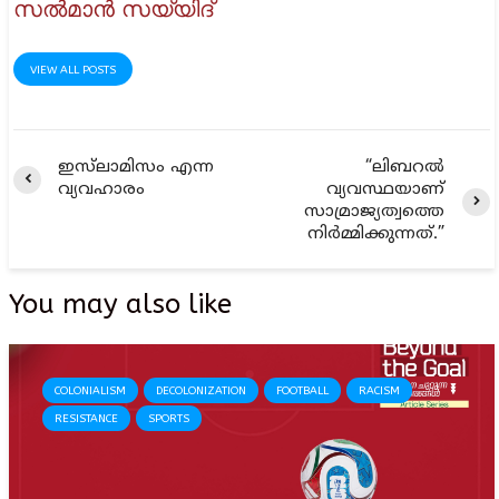
സൽമാൻ സയ്യിദ്
VIEW ALL POSTS
ഇസ്‌ലാമിസം എന്ന
“ലിബറല്‍
വ്യവഹാരം
വ്യവസ്ഥയാണ്
സാമ്രാജ്യത്വത്തെ
നിര്‍മ്മിക്കുന്നത്‌.”
You may also like
COLONIALISM
DECOLONIZATION
FOOTBALL
RACISM
RESISTANCE
SPORTS