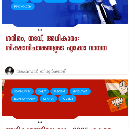
PSYCHOLOGY
ശരീരം, തടവ്, അധികാരം:
ശിക്ഷാവിചാരങ്ങളുടെ ഫൂക്കോ വായന
അഫ്സൽ തിരൂർക്കാട്
COMMUNITY
DALIT
FASCISM
HINDUTWA
ISLAMOPHOBIA
KERALA
POLITICS