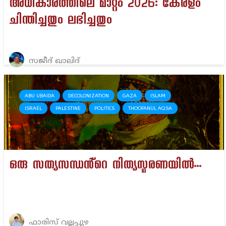
അധികാരത്തിലെ മാറ്റം 2026: കേരളം
ചിന്തിച്ചതും ലഭിച്ചതും
സജീദ് ഖാലിദ്
ABU UBAIDA
DECOLONIZATION
GAZA
ISLAM
ISRAEL
PALESTINE
POLITICS
THOOFANUL AQSA
ഒരു സത്യസന്ധൻ്റെ നിത്യസ്മരണയിൽ…
ഫാരിസ് വല്ലപ്പുഴ