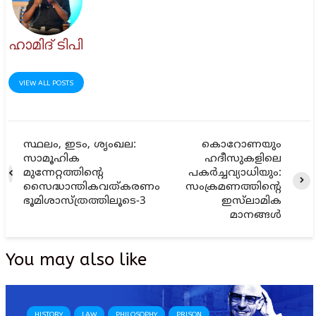
ഹാമിദ് ടിപി
VIEW ALL POSTS
സ്ഥലം, ഇടം, ശൃംഖല:
കൊറോണയും
സാമൂഹിക
ഹദീസുകളിലെ
മുന്നേറ്റത്തിന്റെ
പകർച്ചവ്യാധിയും:
സൈദ്ധാന്തികവത്കരണം
സംക്രമണത്തിന്റെ
ഭൂമിശാസ്ത്രത്തിലൂടെ-3
ഇസ്‌ലാമിക
മാനങ്ങൾ
You may also like
HISTORY
LAW
PHILOSOPHY
PRISON