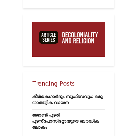
Trending Posts
കീർകെഗാർദും സൂഫിസവും: ഒരു
താത്ത്വിക വായന
ജോൺ എൽ
എസ്‌പോസിറ്റോയുടെ ബൗദ്ധിക
ലോകം