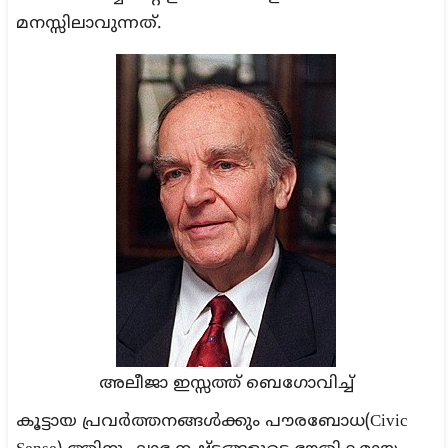
മനസ്സിലാവുന്നത്.
അലീജാ ഇസ്സത്ത് ബെഗോവിച്ച്
കൂട്ടായ പ്രവർത്തനങ്ങൾക്കും പൗരബോധ(Civic