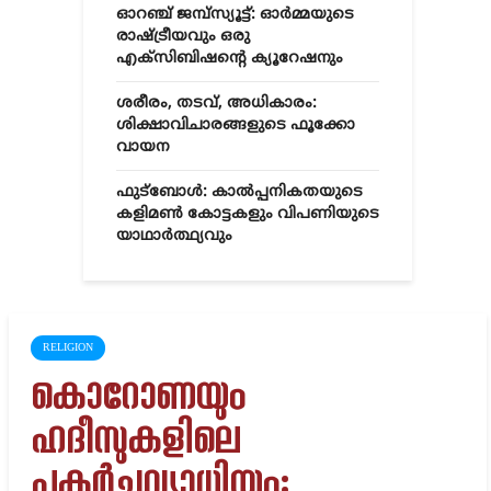
ഓറഞ്ച് ജമ്പ്സ്യൂട്ട്: ഓർമ്മയുടെ
രാഷ്ട്രീയവും ഒരു
എക്സിബിഷന്റെ ക്യൂറേഷനും
ശരീരം, തടവ്, അധികാരം:
ശിക്ഷാവിചാരങ്ങളുടെ ഫൂക്കോ
വായന
ഫുട്ബോൾ: കാൽപ്പനികതയുടെ
കളിമൺ കോട്ടകളും വിപണിയുടെ
യാഥാർത്ഥ്യവും
RELIGION
കൊറോണയും
ഹദീസുകളിലെ
പകർച്ചവ്യാധിയും: