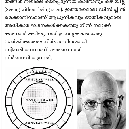
തങ്ങൾ നിരീക്ഷിക്കപ്പെടുന്നത് കാണാനും കഴിയില്ല
(Seeing without being seen). ഇത്തരമൊരു ഡിസിപ്ലിൻ
മെക്കാനിസമാണ് ആധുനികവും ഭൗതികവുമായ
അധികാര ഘടനകൾക്കകത്തു നിന്ന് നമുക്ക്
കാണാൻ കഴിയുന്നത്. പ്രത്യേകമായൊരു
ധാർമ്മികതയെ നിർബന്ധിതമായി
സ്വീകരിക്കാനാണ് പൗരനെ ഇത്
നിർബന്ധിക്കുന്നത്.