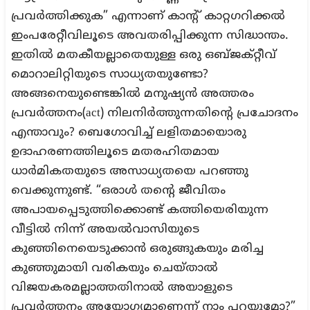
പ്രവർത്തിക്കുക” എന്നാണ് കാന്റ് കാറ്റഗറിക്കൽ
ഇംപരേറ്റീവിലൂടെ അവതരിപ്പിക്കുന്ന സിദ്ധാന്തം.
ഇതിൽ മതകീയല്ലാതെയുള്ള ഒരു ഒബ്ജക്റ്റീവ്
മൊറാലിറ്റിയുടെ സാധ്യതയുണ്ടോ?
അങ്ങനെയുണ്ടെങ്കിൽ മനുഷ്യൻ അത്തരം
പ്രവർത്തനം(act) നിലനിർത്തുന്നതിന്റെ പ്രചോദനം
എന്താവും? ബെഗോവിച്ച് ലളിതമായൊരു
ഉദാഹരണത്തിലൂടെ മതരഹിതമായ
ധാർമികതയുടെ അസാധ്യതയെ പറഞ്ഞു
വെക്കുന്നുണ്ട്. “ഒരാൾ തന്റെ ജീവിതം
അപായപ്പെടുത്തിക്കൊണ്ട് കത്തിയെരിയുന്ന
വീട്ടിൽ നിന്ന് അയൽവാസിയുടെ
കുഞ്ഞിനെയെടുക്കാൻ ഒരുങ്ങുകയും മരിച്ച
കുഞ്ഞുമായി വരികയും ചെയ്താൽ
വിജയകരമല്ലാത്തതിനാൽ അയാളുടെ
പ്രവർത്തനം അയോഗ്യമാണെന്ന് നാം പറയുമോ?”