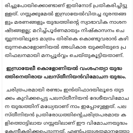
രിച്ചുപോയിക്കൊണ്ടാണ് ഇതിനോട് പ്രതികരിച്ചിട്ടു
ള്ളത്. ഗസ്സക്കുമേല്‍ ഇസ്രായേല്‍വിതച്ച ദുരന്തങ്ങ
ളും മരണങ്ങളും യുദ്ധത്തിന്റെ സ്വാഭാവിക നാശന
ഷ്ടങ്ങളല്ല; മറിച്ച്പൂര്‍ണമായും നിഷ്‌കാസനം ചെ
യ്യുന്നതിലൂടെ മാത്രം തിരികെ കൊണ്ടുവരാന്‍ കഴി
യുന്നകൊളോണിയല്‍ അധികാര യുക്തിയുടെ പ്ര
തിഫലനമായി മനപ്പൂര്‍വ്വം ചെയ്തുകൂട്ടിയതാണ്.
ഇസ്രായേലീ
കൊളോണിയല്‍
വംശഹത്യാ
യുദ്ധ
ത്തിനെതിരായ
പലസ്തീനിയന്‍വിമോചന
യുദ്ധം.
ചരിത്രപരമായി രണ്ടാം ഇന്‍തിഫാദയിലൂടെ തുട
ക്കം കുറിക്കപ്പെട്ട പലസ്തീനിയന്‍ ദേശീയവിമോച
ന യുദ്ധത്തിന് മധ്യേയാണ് നാം ഇപ്പോഴുള്ളത്. പല
സ്തീനിയന്‍ പ്രതിരോധത്തിന്റെചരിത്രപരമായ ക
ളിത്തൊട്ടിലായ ഗസ്സയിലാണ് ഈ വിമോചനയുദ്ധം
കേന്ദ്രീകരിക്കപ്പെടുന്നത്. എണ്‍പതുശതമാനത്തോ