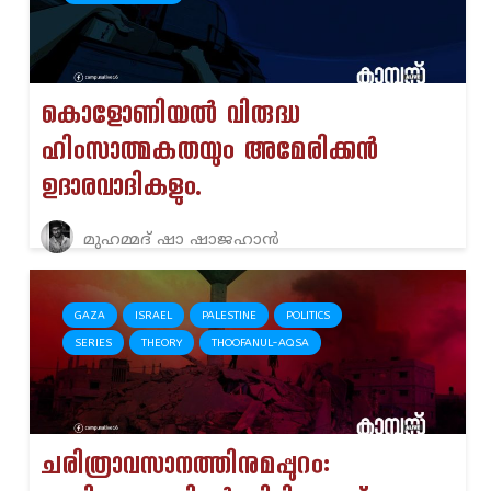
കൊളോണിയൽ വിരുദ്ധ
ഹിംസാത്മകതയും അമേരിക്കൻ
ഉദാരവാദികളും.
മുഹമ്മദ് ഷാ ഷാജഹാൻ
GAZA
ISRAEL
PALESTINE
POLITICS
SERIES
THEORY
THOOFANUL-AQSA
ചരിത്രാവസാനത്തിനുമപ്പുറം: