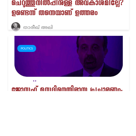
ചെറുത്തുനിൽപ്പിനുള്ള അവകാശമില്ലേ?
ഉണ്ടെന്ന് തന്നെയാണ് ഉത്തരം
താരീഖ് അലി
POLITICS
ജോസഫ് മസദിനെതിരായ പ്രചാരണം;
അക്കാദമിക സ്വാതന്ത്ര്യത്തിൻ്റെ
ലംഘനം
Admin Admin