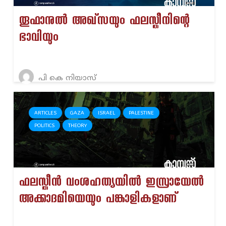
തൂഫാനുൽ അഖ്‌സയും ഫലസ്തീനിന്റെ
ഭാവിയും
പി കെ നിയാസ്
ARTICLES
GAZA
ISRAEL
PALESTINE
POLITICS
THEORY
ഫലസ്തീൻ വംശഹത്യയിൽ ഇസ്രായേൽ
അക്കാദമിയെയും പങ്കാളികളാണ്