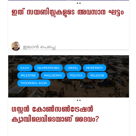
ഇത് സയണിസ്റ്റുകളുടെ അവസാന ഘട്ടം
ഇലാൻ പെപ്പെ
GAZA
ISLAMOPHOBIA
ISRAEL
MODERNITY
PALESTINE
PHILOSOPHY
POLITICS
RELIGION
THOOFANUL AQSA
ഗസ്സൻ കോൺസൺട്രേഷൻ
ക്യാമ്പിലെവിടെയാണ് ദൈവം?