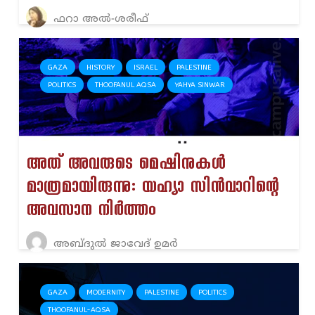
ഫറാ അല്‍-ശരീഫ്‌
GAZA
HISTORY
ISRAEL
PALESTINE
POLITICS
THOOFANUL AQSA
YAHYA SINWAR
അത് അവരുടെ മെഷിനുകൾ
മാത്രമായിരുന്നു: യഹ്യാ സിൻവാറിന്റെ
അവസാന നിർത്തം
അബ്ദുൽ ജാവേദ് ഉമർ
GAZA
MODERNITY
PALESTINE
POLITICS
THOOFANUL-AQSA