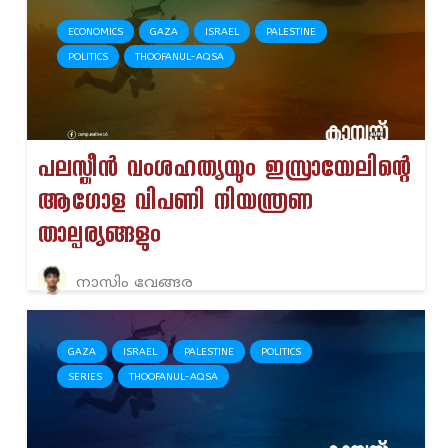
ECONOMICS
GAZA
ISRAEL
PALESTINE
POLITICS
THOOFANUL-AQSA
പലസ്തീൻ വംശഹത്യയും ഇസ്രായേലിന്റെ
ആഗോള വിപണി നിയന്ത്രണ
താല്പര്യങ്ങളും
നാസിം വേങ്ങര
GAZA
ISRAEL
PALESTINE
POLITICS
SERIES
THOOFANUL-AQSA