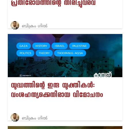
പ്രതിരോധത്തിന്റെ തിരിച്ചുവരവ്
ബിക്രം ഗിൽ
GAZA
HISTORY
ISRAEL
PALESTINE
POLITICS
THEORY
THOOFANUL-AQSA
യുദ്ധത്തിന്റെ ഇരു യുക്തികള്‍:
വംശഹത്യക്കെതിരായ വിമോചനം
ബിക്രം ഗിൽ