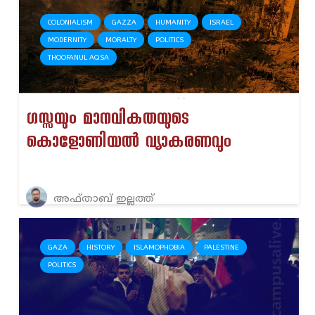
COLONIALISM
GAZZA
HUMANITY
ISRAEL
MODERNITY
MORALTY
POLITICS
THOOFANUL AQSA
ഗസ്സയും മാനവികതയുടെ
കൊളോണിയൽ വ്യാകരണവും
അഫ്താബ് ഇല്ലത്ത്
GAZA
HISTORY
ISLAMOPHOBIA
PALESTINE
POLITICS