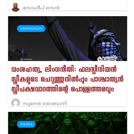
സോംദീപ് സെൻ
UNCATOGRIZED
വംശഹത്യ, ലിംഗനീതി: ഫലസ്തീനിയൻ
സ്ത്രീകളുടെ ചെറുത്തുനിൽപ്പും പാശ്ചാത്യൻ
സ്ത്രീപക്ഷവാദത്തിന്റെ പൊള്ളത്തരവും
സുനേര തൊബാനി
POLITICS