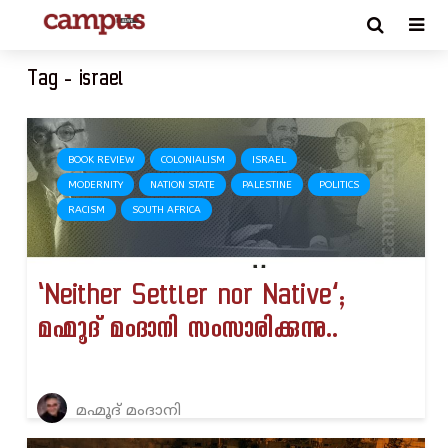
Tag - israel
BOOK REVIEW
COLONIALISM
ISRAEL
MODERNITY
NATION STATE
PALESTINE
POLITICS
RACISM
SOUTH AFRICA
‘Neither Settler nor Native’;
മഹ്മൂദ് മംദാനി സംസാരിക്കുന്നു..
മഹ്മൂദ് മംദാനി